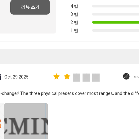
4 별
리뷰 쓰기
3 별
2 별
1 별
Oct 29.2025
tru
-changer! The three physical presets cover most ranges, and the diffe