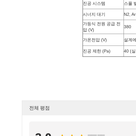
진공 시스템
스풀 
시너지 대기
N2, 
가등식 전원 공급 전
380
압 (V)
가온전압 (V)
설계에
진공 제한 (Pa)
40 (
전체 평점