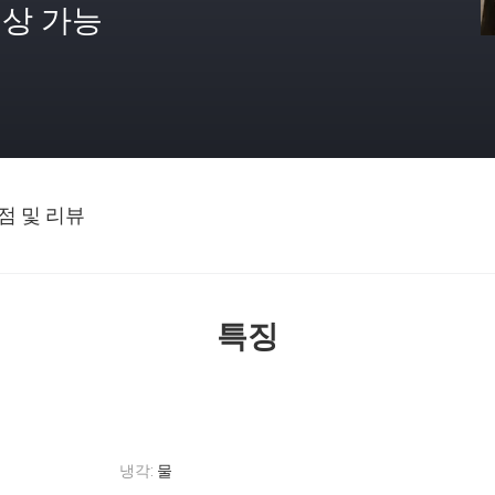
상 가능
격
점 및 리뷰
특징
냉각:
물