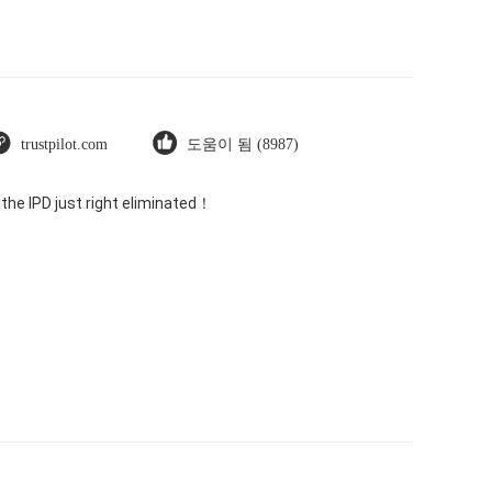
trustpilot.com
도움이 됨 (8987)
 the IPD just right eliminated！