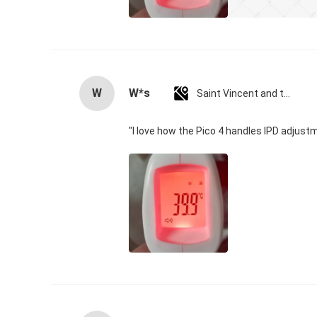
W
W*s
Saint Vincent and the Grenadines
"I love how the Pico 4 handles IPD adjustm