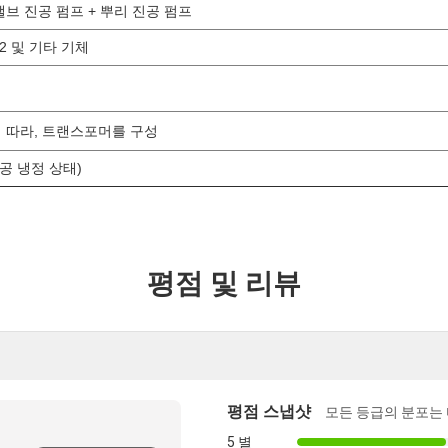
밸브 진공 펌프 + 뿌리 진공 펌프
Ar2 및 기타 기체
 따라, 트랜스포머를 구성
실공 냉정 상태)
평점 및 리뷰
평점 스냅샷
모든 등급의 분포는
5 별