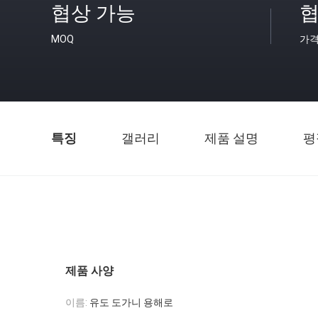
협상 가능
협
MOQ
가
특징
갤러리
제품 설명
평
제품 사양
이름:
유도 도가니 용해로