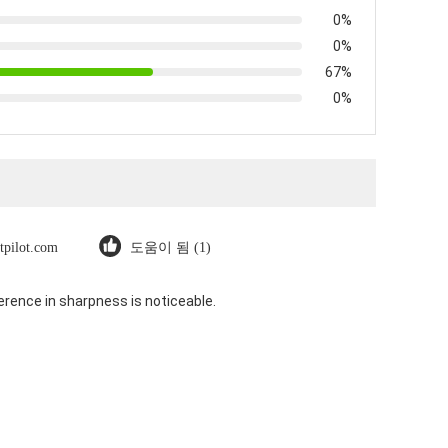
0%
0%
67%
0%
stpilot.com
도움이 됨 (1)
rence in sharpness is noticeable.