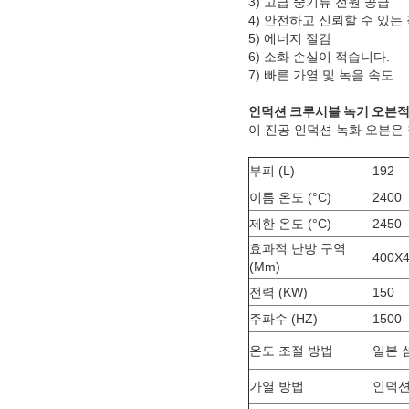
3) 고급 중기류 전원 공급
4) 안전하고 신뢰할 수 있는
5) 에너지 절감
6) 소화 손실이 적습니다.
7) 빠른 가열 및 녹음 속도.
인덕션 크루시블 녹기 오븐
이 진공 인덕션 녹화 오븐은 
부피 (L)
192
이름 온도 (°C)
2400
제한 온도 (°C)
2450
효과적 난방 구역
400X
(Mm)
전력 (KW)
150
주파수 (HZ)
1500
온도 조절 방법
일본 
가열 방법
인덕션