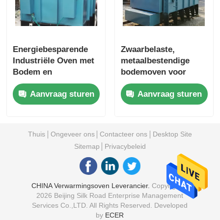
Energiebesparende
Zwaarbelaste,
Industriële Oven met
metaalbestendige
Bodem en
bodemoven voor
Automatische
auto's, instelbaar
Aanvraag sturen
Aanvraag sturen
Temperatuurregeling
uitgangsvermogen,
eenvoudige bediening
Thuis
Ongeveer ons
Contacteer ons
Desktop Site
Sitemap
Privacybeleid
CHINA Verwarmingsoven Leverancier.
Copyright ©
2026 Beijing Silk Road Enterprise Management
Services Co.,LTD. All Rights Reserved. Developed
by
ECER