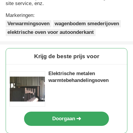
site service, enz.
Markeringen:
Vacuüminductie Smeltende Oven
Verwarmingsoven
wagenbodem smederijoven
elektrische oven voor autoonderkant
industriële smeltende oven
aluminium smeltoven
Krijg de beste prijs voor
Vacuümsinteroven
Elektrische metalen
warmtebehandelingsoven
glas aanmakende oven
Plasmaboogoven
Doorgaan
de oven van de autobodem