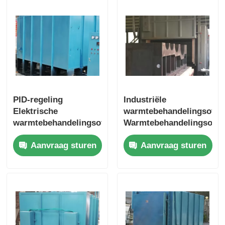
PID-regeling
Industriële
Elektrische
warmtebehandelingsoven
warmtebehandelingsoven,
Warmtebehandelingsoven
vacuümverhardingsoven
Gloeien,
Aanvraag sturen
Aanvraag sturen
Intelligente besturing
Normaliseren