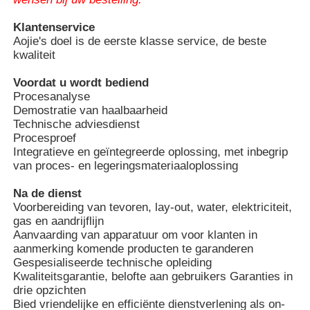
3200 × 1800 ×
≤ 5
450
1150
1000
Klantenservice
Ongeveer ons
Aojie's doel is de eerste klasse service, de beste
kwaliteit
Voordat u wordt bediend
Fabrieksreis
Procesanalyse
Demostratie van haalbaarheid
Technische adviesdienst
Kwaliteitscontrole
Procesproef
Integratieve en geïntegreerde oplossing, met inbegrip
van proces- en legeringsmateriaaloplossing
Contacteer ons
Na de dienst
Voorbereiding van tevoren, lay-out, water, elektriciteit,
Nieuws
gas en aandrijflijn
Aanvaarding van apparatuur om voor klanten in
aanmerking komende producten te garanderen
Gevallen
Gespesialiseerde technische opleiding
Kwaliteitsgarantie, belofte aan gebruikers Garanties in
drie opzichten
Verzoek om een Citaat
Bied vriendelijke en efficiënte dienstverlening als on-