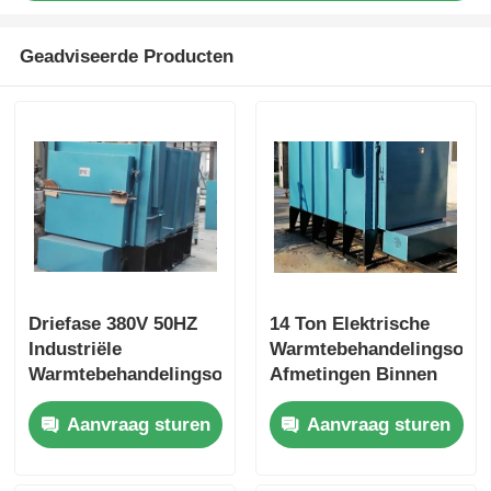
Oven op hoge temperatuur
Geadviseerde Producten
Industriële warmwaterketel
Gasverwarming
biomassastoomketel
Driefase 380V 50HZ
14 Ton Elektrische
Industriële laboratoriumoven
Industriële
Warmtebehandelingsove
Warmtebehandelingsoven
Afmetingen Binnen
Instelbaar
2800*1400*800mm
Vacuüm Droogoven
Aanvraag sturen
Aanvraag sturen
Uitgangsvermogen
Hoge Efficiëntie
CCM gietmachine