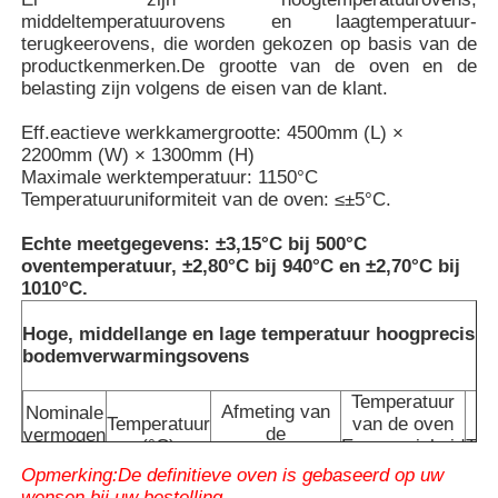
middeltemperatuurovens en laagtemperatuur-
terugkeerovens, die worden gekozen op basis van de
productkenmerken.De grootte van de oven en de
belasting zijn volgens de eisen van de klant.
Eff.
eactieve werkkamergrootte: 4500mm (L) ×
2200mm (W) × 1300mm (H)
Maximale werktemperatuur: 1150°C
Temperatuuruniformiteit van de oven: ≤±5°C.
Echte meetgegevens: ±3,15°C bij 500°C
oventemperatuur, ±2,80°C bij 940°C en ±2,70°C bij
1010°C.
Hoge, middellange en lage temperatuur hoogprecisie 
Huis
bodemverwarmingsovens
Temperatuur
Afmeting van
Nominale
Producten
Temperatuur
van de oven
de
vermogen
(°C)
Eenvormigheid
Tem
kamer
((kw)
(
L
×
W
×
H
)
mm
°C
Opmerking:De definitieve oven is gebaseerd op uw
VR-show
wensen bij uw bestelling.