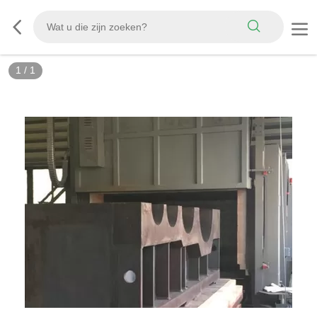
1
/
1