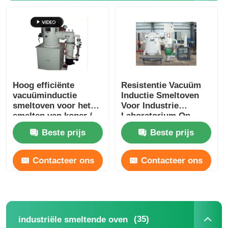
Hoog efficiënte
Resistentie Vacuüm
vacuüminductie
Inductie Smeltoven
smeltoven voor het
Voor Industrie
smelten van koper /
Laboratorium Op
aluminium
maat
Beste prijs
Beste prijs
Contacteer ons
Contacteer ons
(35)
industriële smeltende oven