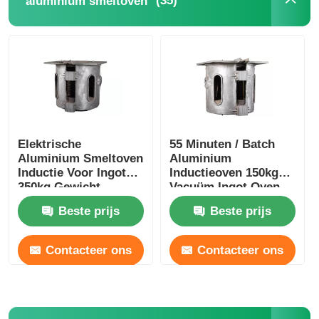
(35)
aluminium smeltoven
Elektrische
55 Minuten / Batch
Aluminium Smeltoven
Aluminium
Inductie Voor Ingot
Inductieoven 150kg
350kg Gewicht
Vacuüm Ingot Oven
Duurzaam
Stabiel
Beste prijs
Beste prijs
Contacteer ons
Contacteer ons