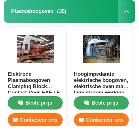
(35)
Plasmaboogoven
Elektrode
Hoogimpedantie
Plasmaboogoven
elektrische boogoven,
Clamping Block
elektrische oven staal
Contact Voor EAF LF
lage stroom werking
RF Boogoven
Beste prijs
Beste prijs
Contacteer ons
Contacteer ons