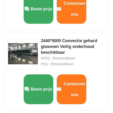
Contacteer
Beste prijs
ons
Ongeveer ons
Fabrieksreis
2440*5000 Convectie gehard
glasoven Veilig onderhoud
Kwaliteitscontrole
beschikbaar
MOQ：Bespreekbaar
Contacteer ons
Prijs：Bespreekbaar
Nieuws
Contacteer
Beste prijs
Gevallen
ons
Verzoek om een Citaat