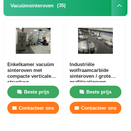
(35)
Vacuümsinteroven
Enkelkamer vacuüm
Industriële
sinteroven met
wolfraamcarbide
compacte verticale
sinteroven / grote
structuur
grafitisatieoven
Beste prijs
Beste prijs
Contacteer ons
Contacteer ons