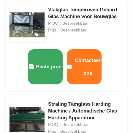
Vlakglas Temperoven Gehard
Vacuüminductie Smeltende Oven
Glas Machine voor Bouwglas
MOQ：Bespreekbaar
Prijs：Bespreekbaar
industriële smeltende oven
aluminium smeltoven
Contacteer
Beste prijs
Vacuümsinteroven
ons
glas aanmakende oven
Straling Tamglass Harding
Plasmaboogoven
Machine / Automatische Glas
Harding Apparatuur
MOQ：Bespreekbaar
de oven van de autobodem
Prijs：Bespreekbaar