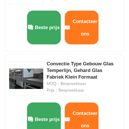
Oven op hoge temperatuur
Contacteer
Beste prijs
Industriële warmwaterketel
ons
Gasverwarming
Convectie Type Gebouw Glas
biomassastoomketel
Temperlijn, Gehard Glas
Fabriek Klein Formaat
MOQ：Bespreekbaar
Industriële laboratoriumoven
Prijs：Bespreekbaar
Vacuüm Droogoven
Contacteer
Beste prijs
CCM gietmachine
ons