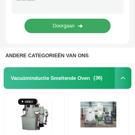
Oven op hoge temperatuur
Industriële warmwaterketel
Gasverwarming
ANDERE CATEGORIEËN VAN ONS
biomassastoomketel
(36)
Vacuüminductie Smeltende Oven
Industriële laboratoriumoven
Vacuüm Droogoven
CCM gietmachine