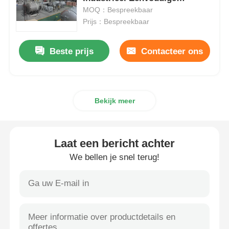
Bediening
MOQ：Bespreekbaar
Prijs：Bespreekbaar
Vacuüminductie Smeltende Oven
Beste prijs
Contacteer ons
industriële smeltende oven
aluminium smeltoven
Bekijk meer
Vacuümsinteroven
Laat een bericht achter
glas aanmakende oven
We bellen je snel terug!
Plasmaboogoven
de oven van de autobodem