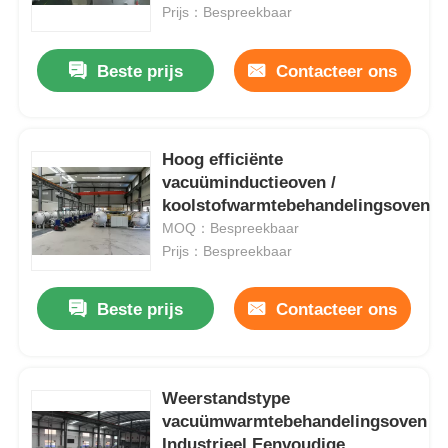
Prijs：Bespreekbaar
Ongeveer ons
Beste prijs
Contacteer ons
Fabrieksreis
Hoog efficiënte
vacuüminductieoven /
Kwaliteitscontrole
koolstofwarmtebehandelingsoven
MOQ：Bespreekbaar
Contacteer ons
Prijs：Bespreekbaar
Beste prijs
Contacteer ons
Nieuws
Gevallen
Weerstandstype
vacuümwarmtebehandelingsoven
Verzoek om een Citaat
Industrieel Eenvoudige