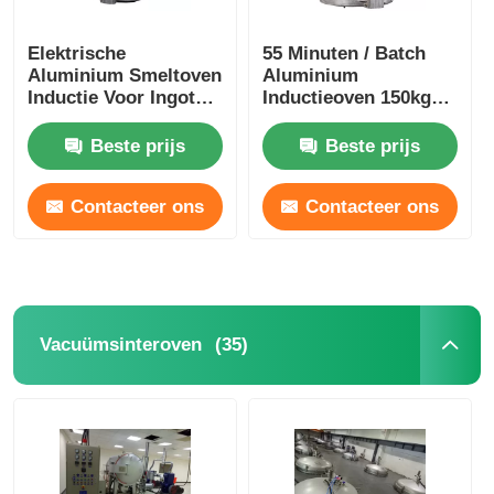
Elektrische
55 Minuten / Batch
Aluminium Smeltoven
Aluminium
Inductie Voor Ingot
Inductieoven 150kg
350kg Gewicht
Vacuüm Ingot Oven
Duurzaam
Stabiel
Beste prijs
Beste prijs
Contacteer ons
Contacteer ons
(35)
Vacuümsinteroven