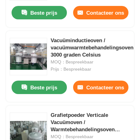
Beste prijs
Contacteer ons
Vacuüminductieoven /
vacuümwarmtebehandelingsoven
3000 graden Celsius
MOQ：Bespreekbaar
Prijs：Bespreekbaar
Beste prijs
Contacteer ons
Huis
Grafietpoeder Verticale
Producten
Vacuümoven /
Warmtebehandelingsoven
3000℃
MOQ：Bespreekbaar
VR-show