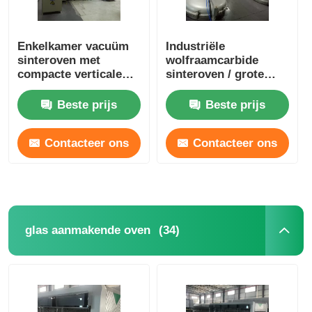
Enkelkamer vacuüm
Industriële
sinteroven met
wolfraamcarbide
compacte verticale
sinteroven / grote
structuur
grafitisatieoven
Beste prijs
Beste prijs
Contacteer ons
Contacteer ons
(34)
glas aanmakende oven