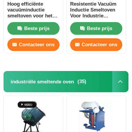
Hoog efficiënte
Resistentie Vacuüm
vacuüminductie
Inductie Smeltoven
smeltoven voor het
Voor Industrie
smelten van koper /
Laboratorium Op
aluminium
maat
Beste prijs
Beste prijs
Contacteer ons
Contacteer ons
(35)
industriële smeltende oven