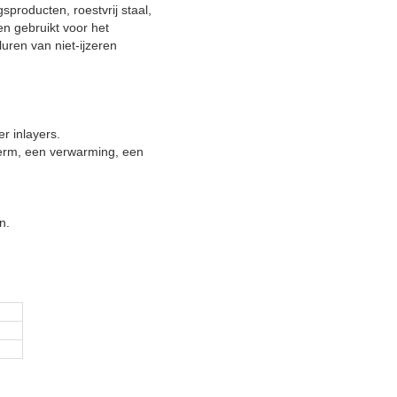
producten, roestvrij staal,
en gebruikt voor het
uren van niet-ijzeren
er inlayers.
herm, een verwarming, een
n.