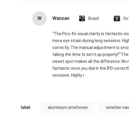
W
Wanzan
Brazil
Oc
"The Pico 4's visual clarity is fantastic 
more eye strain during long sessions. High
correctly. The manual adjustment is smoo
taking the time to set it up properly!""The
sweet spot makes all the difference. No mo
fantastic once you dial in the IPD correc
sessions. Highly r
label:
aluminium smeltoven
smelten van