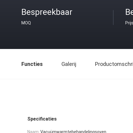
Bespreekbaar
B
MOQ
Prij
Functies
Galerij
Productomschri
Specificaties
Naam:
Vacuümwarmtebehandelingsoven