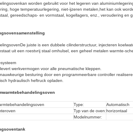
lingsoven
kan worden gebruikt voor het legeren van aluminiumlegerings
ering, hoge temperatuurlegering, niet-ijzeren metalen,het kan ook word
al, gereedschaps- en vormstaal, kogellagers, enz., veroudering en gl
ngsoven
samenstelling
lingsoven
De juiste is een dubbele cilinderstructuur, injecteren koelwat
taat uit een roestvrij staal omhulsel, een geheel metalen warmte-sc
iesysteem
levert werkvermogen voor alle pneumatische kleppen.
nauwkeurige besturing door een programmeerbare controller realisere
isch hydraulisch heftruck opladen.
umwarmtebehandelingsoven
rmtebehandelingsoven
Type:
Automatisch
nteroven
Typ van de oven:
horizontaal
Modelnummer:
ngsoven
tank