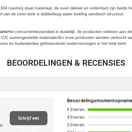
 304 roestvrij staal materiaal, de oven deksel en onderkant zijn beide h
el van de oven tank is dubbellaag water koeling sandwich structuur.
sets
Het concurrentievoordeel is duidelijk, de producten voldoen aan d
nd.C/C samengestelde materialenEn onze producten worden verkocht aa
tures en buitenlandse gefinancierde ondernemingen in het hele land.
BEOORDELINGEN & RECENSIES
Beoordelingsmomentopnam
5 Sterren
4 Sterren
Schrijf een
3 Sterren
er