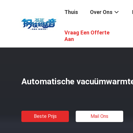
Thuis
Over Ons
Vraag Een Offerte
Thuis
/
Producten
/
Vacuüminductie Smeltende Oven
/
Aan
Automatische vacuümwarmte
Beste Prijs
Mail Ons