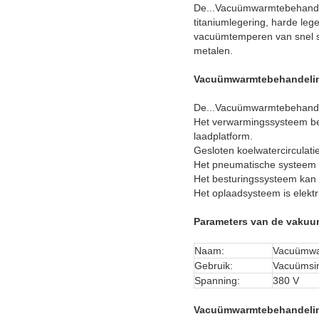
De...
Vacuümwarmtebehande
titaniumlegering, harde leg
vacuümtemperen van snel sta
metalen.
Vacuümwarmtebehandeli
De...
Vacuümwarmtebehande
Het verwarmingssysteem bes
laadplatform.
Gesloten koelwatercirculat
Het pneumatische systeem 
Het besturingssysteem kan 
Het oplaadsysteem is elektr
Parameters van de vaku
Naam:
Vacuümwa
Gebruik:
Vacuümsi
Spanning:
380 V
Vacuümwarmtebehandeli