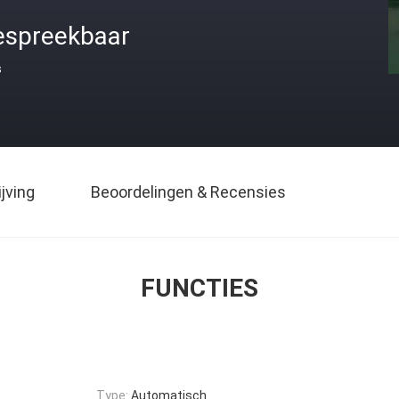
espreekbaar
s
jving
Beoordelingen & Recensies
FUNCTIES
Type:
Automatisch