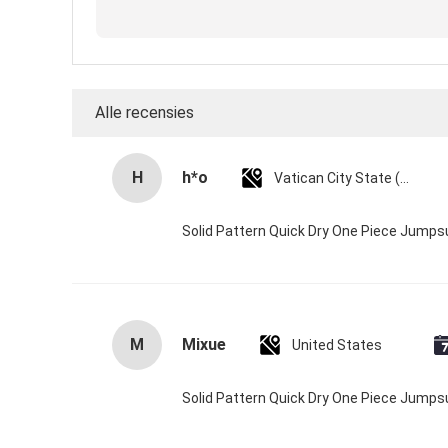
Alle recensies
H
h*o
Vatican City State (Holy See)
Solid Pattern Quick Dry One Piece Jump
M
Mixue
United States
Solid Pattern Quick Dry One Piece Jump