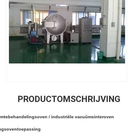
PRODUCTOMSCHRIJVING
tebehandelingsoven / industriële vacuümsinteroven
ngsoven
toepassing