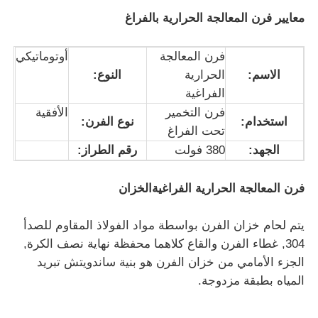
معايير فرن المعالجة الحرارية بالفراغ
حول بنا
فرن المعالجة
أوتوماتيكي
الاسم:
الحرارية
النوع:
جولة في المعمل
الفراغية
فرن التخمير
الأفقية
استخدام:
نوع الفرن:
تحت الفراغ
ضبط الجودة
الجهد:
380 فولت
رقم الطراز:
اتصل بنا
فرن المعالجة الحرارية الفراغية
الخزان
أخبار
يتم لحام خزان الفرن بواسطة مواد الفولاذ المقاوم للصدأ
304, غطاء الفرن والقاع كلاهما محفظة نهاية نصف الكرة,
الجزء الأمامي من خزان الفرن هو بنية ساندويتش تبريد
جميع القضايا
المياه بطبقة مزدوجة.
طلب اقتباس