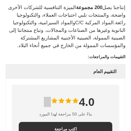
إنتاجنا يصل
200 مجموعة
الميزة التنافسية للشركات الأخرى
واضحة، والمنتجات تلبي احتياجات العملاء، والتكنولوجيا
فرن الصهر بالحث الفراغي
رائعة.المواد المركبة C/Cوالمواد السيرامية، والتكنولوجيا
النانوية وغيرها من الصناعات والمجالات. وتباع منتجاتنا إلى
فرن الصهر الصناعي
الصينية الممولة، الصينية الأجنبية المشاريع المشتركة
والمؤسسات الممولة من الخارج في جميع أنحاء البلاد.
فرن ذوبان الألومنيوم
التقييمات والمراجعات:
فرن تلبيد الفراغ
التقييم العام
فرن تقسية الزجاج
4.0
فرن القوس البلازمي
بناءً على 50 مراجعة لهذا المورد
فرن أسفل السيارة
اكتب مراجعة