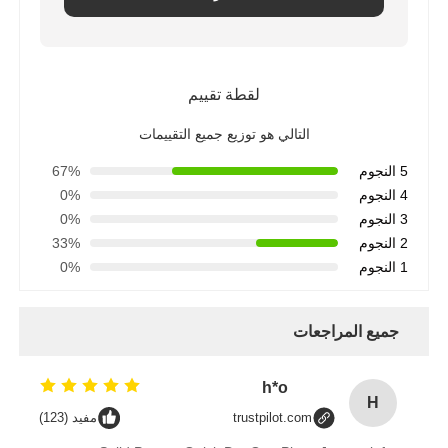
فرن درجة حرارة عالية
لقطة تقييم
غلاية ماء ساخن صناعي
التالي هو توزيع جميع التقييمات
5 النجوم
67%
غازات الغاز
4 النجوم
0%
3 النجوم
0%
غلاية بخار الكتلة الحيوية
2 النجوم
33%
1 النجوم
0%
فرن المختبر الصناعي
جميع المراجعات
فرن تجفيف الفراغ
h*o
H
trustpilot.com
مفيد (123)
آلة صب CCM