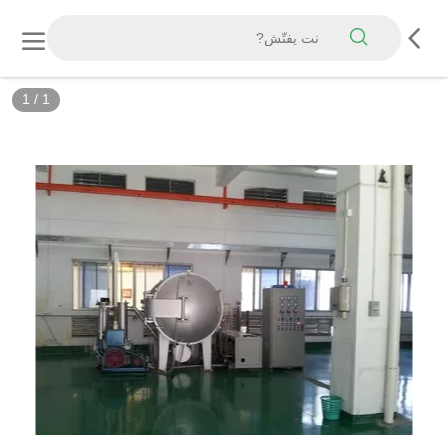
1
/
1