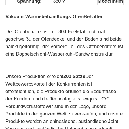
Spannung:
380 V
Modellnumme
Vakuuminduktions-Schmelzofen
Vakuum-Wärmebehandlungs-Ofen
Behälter
Der Ofenbehälter ist mit 304 Edelstahlmaterial
industrielle Schmelzofen
geschweißt, der Ofendeckel und der Boden sind beide
halbkugelförmig, der vordere Teil des Ofenbehälters ist
Aluminiumschmelzofen
eine Doppelschicht-Wasserkühl-Sandwichstruktur.
Vakuumsinterner Ofen
Unsere Produktion erreicht
200 Sätze
Der
Wettbewerbsvorteil der Konkurrenten ist
mildernder Glasofen
offensichtlich, die Produkte erfüllen die Bedürfnisse
der Kunden, und die Technologie ist exquisit.C/C
VerbundwerkstoffeWir sind in der Lage, unsere
Plasma-Lichtbogenofen
Produkte in der ganzen Welt zu verkaufen, und unsere
Produkte werden an chinesische, ausländische Joint
unterer Ofen des Autos
Ventures und ausländische Unternehmen verkauft.