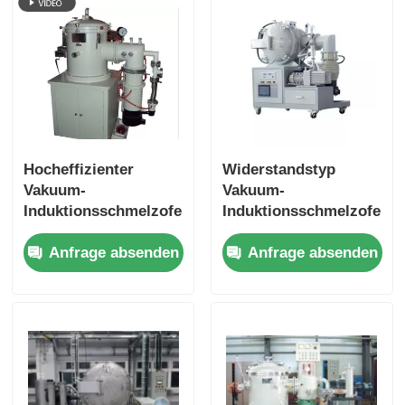
Hocheffizienter
Widerstandstyp
Vakuum-
Vakuum-
Induktionsschmelzofen
Induktionsschmelzofen
zum Schmelzen von
für die Produktion
Anfrage absenden
Anfrage absenden
Kupfer/Aluminium
von Keramik