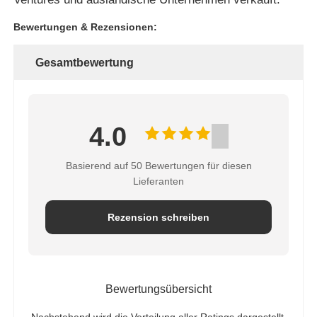
Bewertungen & Rezensionen:
Ofen der hohen Temperatur
Gesamtbewertung
Industrieller Warmwasserkessel
Gasbetriebener Kessel
4.0
Basierend auf 50 Bewertungen für diesen
BiomasseDampfkessel
Lieferanten
Industrielaborofen
Rezension schreiben
Vakuumtrockenofen
Bewertungsübersicht
CCM-Gießmaschine
Nachstehend wird die Verteilung aller Ratings dargestellt.