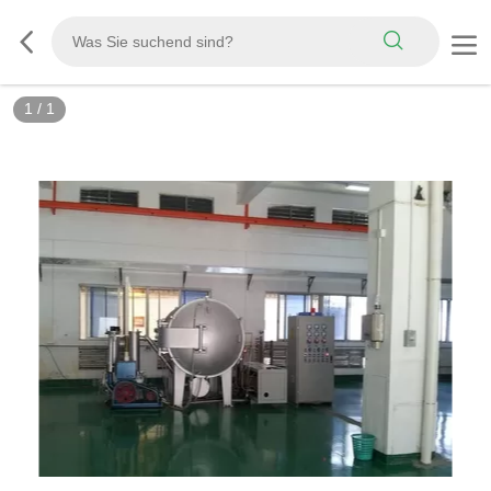
1
/
1