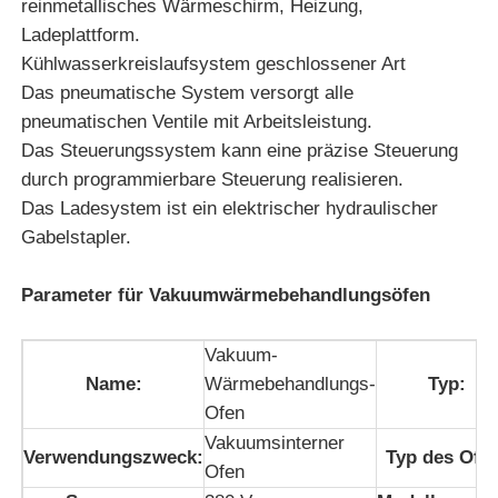
reinmetallisches Wärmeschirm, Heizung,
Ladeplattform.
Kühlwasserkreislaufsystem geschlossener Art
Über uns
Das pneumatische System versorgt alle
pneumatischen Ventile mit Arbeitsleistung.
Fabrik-Ausflug
Das Steuerungssystem kann eine präzise Steuerung
durch programmierbare Steuerung realisieren.
Qualitätskontrolle
Das Ladesystem ist ein elektrischer hydraulischer
Gabelstapler.
Treten Sie mit uns in Verbindung
Parameter für Vakuumwärmebehandlungsöfen
Nachrichten
Vakuum-
Name:
Wärmebehandlungs-
Typ:
Ofen
Fälle
Vakuumsinterner
Verwendungszweck:
Typ des Ofe
Ofen
Fordern Sie ein Zitat