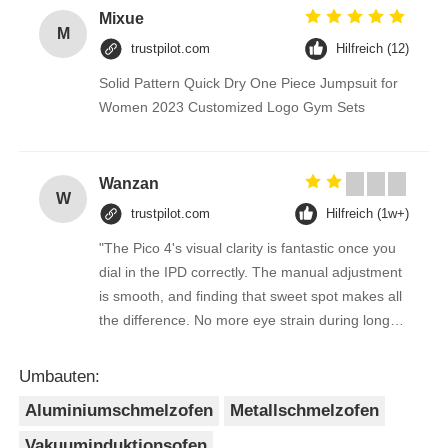
Mixue
M
trustpilot.com
Hilfreich (12)
Solid Pattern Quick Dry One Piece Jumpsuit for
Women 2023 Customized Logo Gym Sets
Wanzan
W
trustpilot.com
Hilfreich (1w+)
"The Pico 4's visual clarity is fantastic once you
dial in the IPD correctly. The manual adjustment
is smooth, and finding that sweet spot makes all
the difference. No more eye strain during long
sessions. Highly recommend taking the time to
set it up properly!""The Pico 4's visual clarity is
Umbauten:
fantastic once you dial in the IPD correctly. The
Aluminiumschmelzofen
Metallschmelzofen
manual adjustment is smooth, and finding that
sweet spot makes all the difference. No more
Vakuuminduktionsofen