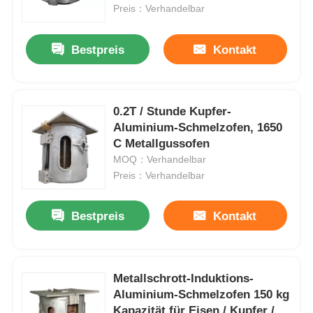
Preis：Verhandelbar
Über uns
Bestpreis
Kontakt
Fabrik-Ausflug
0.2T / Stunde Kupfer-
Aluminium-Schmelzofen, 1650
Qualitätskontrolle
C Metallgussofen
MOQ：Verhandelbar
Treten Sie mit uns in Verbindung
Preis：Verhandelbar
Bestpreis
Kontakt
Nachrichten
Fälle
Metallschrott-Induktions-
Aluminium-Schmelzofen 150 kg
Fordern Sie ein Zitat
Kapazität für Eisen / Kupfer /