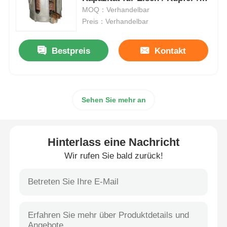
Stahl
MOQ：Verhandelbar
Preis：Verhandelbar
Vakuuminduktions-Schmelzofen
Bestpreis
Kontakt
industrielle Schmelzofen
Aluminiumschmelzofen
Sehen Sie mehr an
Vakuumsinterner Ofen
Hinterlass eine Nachricht
mildernder Glasofen
Wir rufen Sie bald zurück!
Plasma-Lichtbogenofen
unterer Ofen des Autos