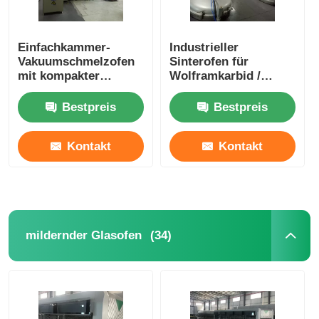
Einfachkammer-
Industrieller
Vakuumschmelzofen
Sinterofen für
mit kompakter
Wolframkarbid /
vertikaler Struktur
großer
Graphitisierungsofen
Bestpreis
Bestpreis
Kontakt
Kontakt
(34)
mildernder Glasofen