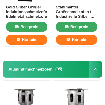
Gold Silber Großer
Stahlmantel
Induktionsschmelzofen,
Großschmelzofen /
Edelmetallschmelzofen
Industrielle Silber-
Schmelzanlage
1400KW
Bestpreis
Bestpreis
Kontakt
Kontakt
(35)
Aluminiumschmelzofen