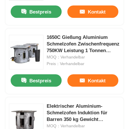
Bestpreis
Kontakt
1650C Gießung Aluminium
Schmelzofen Zwischenfrequenz
750KW Leistung 1 Tonnen
Gewicht
MOQ：Verhandelbar
Preis：Verhandelbar
Bestpreis
Kontakt
Haus
Elektrischer Aluminium-
Produkte
Schmelzofen Induktion für
Barren 350 kg Gewicht
Langlebig
MOQ：Verhandelbar
VR Show