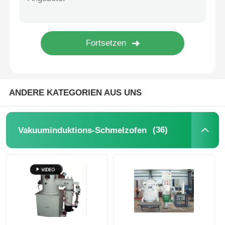
Ofen der hohen Temperatur
Industrieller Warmwasserkessel
Gasbetriebener Kessel
ANDERE KATEGORIEN AUS UNS
BiomasseDampfkessel
(36)
Vakuuminduktions-Schmelzofen
Industrielaborofen
Vakuumtrockenofen
CCM-Gießmaschine