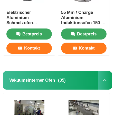
Elektrischer
55 Min / Charge
Aluminium-
Aluminium
Schmelzofen
Induktionsofen 150 kg
Induktion für Barren
Vakuum Ingot-Ofen
350 kg Gewicht
stabil
Bestpreis
Bestpreis
Langlebig
Kontakt
Kontakt
(35)
Vakuumsinterner Ofen