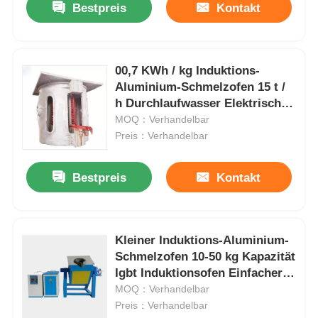
Bestpreis
Kontakt
00,7 KWh / kg Induktions-
Aluminium-Schmelzofen 15 t /
h Durchlaufwasser Elektrische
Heizung
MOQ：Verhandelbar
Preis：Verhandelbar
Bestpreis
Kontakt
Kleiner Induktions-Aluminium-
Schmelzofen 10-50 kg Kapazität
Igbt Induktionsofen Einfacher
Betrieb
MOQ：Verhandelbar
Preis：Verhandelbar