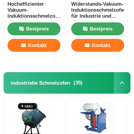
Hocheffizienter
Widerstands-Vakuum-
Vakuum-
Induktionsschmelzofen
Induktionsschmelzofen
für Industrie und
zum Schmelzen von
Labor,
Kupfer/Aluminium
kundenspezifisch
Bestpreis
Bestpreis
Kontakt
Kontakt
(35)
industrielle Schmelzofen