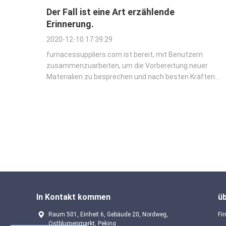
Der Fall ist eine Art erzählende
Erinnerung.
2020-12-10 17:39:29
furnacessuppliers.com ist bereit, mit Benutzern
zusammenzuarbeiten, um die Vorbereitung neuer
Materialien zu besprechen und nach besten Kräften
technische Anleitung und Testunterstützung zu
leisten. Normalerweise akzeptieren wir T/T und
Western Union. Normalerweise akzeptieren wir T/T
und Western ...
In Kontakt kommen
ü
Raum 501, Einheit 6, Gebäude 20, Nordweg,
Fir
Ostblumenmarkt, Peking