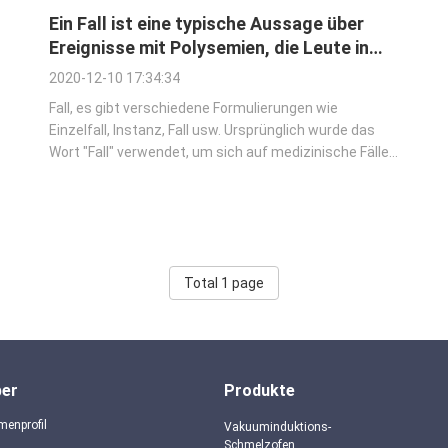
Ein Fall ist eine typische Aussage über
Ereignisse mit Polysemien, die Leute in
ihrer Produktion und in Leben erfahren
2020-12-10 17:34:34
Fall, es gibt verschiedene Formulierungen wie
Einzelfall, Instanz, Fall usw. Ursprünglich wurde das
Wort "Fall" verwendet, um sich auf medizinische Fälle
und Einzelfälle zu beziehen. Konkret bezieht es sich
auf die Aufzeichnung von Krankheitsdiagnosen,
Behandlungsmethoden, um eine Referenz zu haben. ...
Total 1 page
ber
Produkte
menprofil
Vakuuminduktions-
Schmelzofen