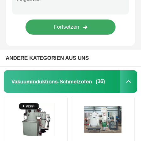
Ofen der hohen Temperatur
Industrieller Warmwasserkessel
Gasbetriebener Kessel
ANDERE KATEGORIEN AUS UNS
BiomasseDampfkessel
(36)
Vakuuminduktions-Schmelzofen
Industrielaborofen
Vakuumtrockenofen
CCM-Gießmaschine