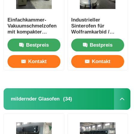
Einfachkammer-
Industrieller
Vakuumschmelzofen
Sinterofen für
mit kompakter
Wolframkarbid /
vertikaler Struktur
großer
Graphitisierungsofen
Bestpreis
Bestpreis
Kontakt
Kontakt
(34)
mildernder Glasofen