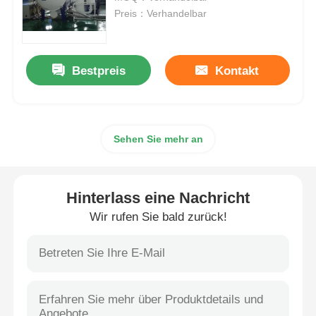
Preis：Verhandelbar
Vakuuminduktions-Schmelzofen
Bestpreis
Kontakt
industrielle Schmelzofen
Aluminiumschmelzofen
Sehen Sie mehr an
Vakuumsinterner Ofen
Hinterlass eine Nachricht
mildernder Glasofen
Wir rufen Sie bald zurück!
Plasma-Lichtbogenofen
unterer Ofen des Autos