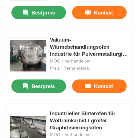
Bestpreis
Kontakt
Vakuum-
Wärmebehandlungsofen
Industrie für Pulvermetallurgie
Hohe Effizienz
MOQ：Verhandelbar
Preis：Verhandelbar
Bestpreis
Kontakt
Haus
Industrieller Sinterofen für
Produkte
Wolframkarbid / großer
Graphitisierungsofen
MOQ：Verhandelbar
VR Show