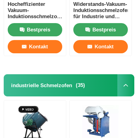
Hocheffizienter
Widerstands-Vakuum-
Vakuum-
Induktionsschmelzofen
Induktionsschmelzofen
für Industrie und
zum Schmelzen von
Labor,
Kupfer/Aluminium
kundenspezifisch
Bestpreis
Bestpreis
Kontakt
Kontakt
(35)
industrielle Schmelzofen