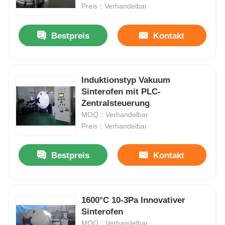
Preis：Verhandelbar
Über uns
Bestpreis
Kontakt
Fabrik-Ausflug
Induktionstyp Vakuum
Sinterofen mit PLC-
Qualitätskontrolle
Zentralsteuerung
MOQ：Verhandelbar
Treten Sie mit uns in Verbindung
Preis：Verhandelbar
Bestpreis
Kontakt
Nachrichten
Fälle
1600°C 10-3Pa Innovativer
Sinterofen
Fordern Sie ein Zitat
MOQ：Verhandelbar