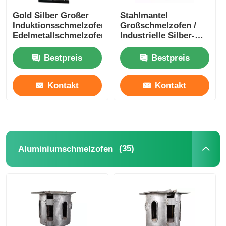
Gold Silber Großer
Stahlmantel
Induktionsschmelzofen,
Großschmelzofen /
Edelmetallschmelzofen
Industrielle Silber-
Schmelzanlage
1400KW
Bestpreis
Bestpreis
Kontakt
Kontakt
(35)
Aluminiumschmelzofen