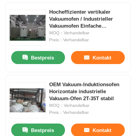
Hocheffizienter vertikaler
Vakuumofen / Industrieller
Vakuumofen Einfache
Bedienung
MOQ：Verhandelbar
Preis：Verhandelbar
Bestpreis
Kontakt
OEM Vakuum-Induktionsofen
Horizontale industrielle
Vakuum-Ofen 2T-35T stabil
MOQ：Verhandelbar
Preis：Verhandelbar
Bestpreis
Kontakt