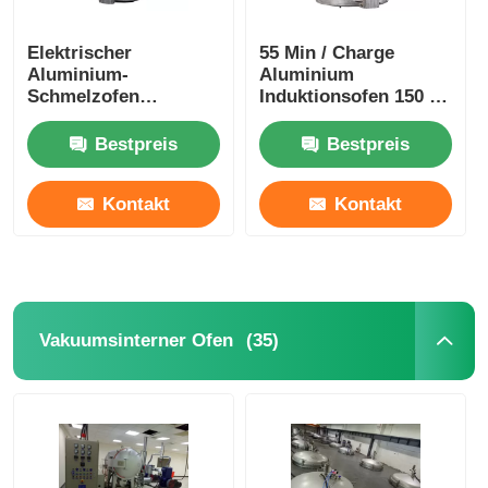
Elektrischer
55 Min / Charge
Aluminium-
Aluminium
Schmelzofen
Induktionsofen 150 kg
Induktion für Barren
Vakuum Ingot-Ofen
350 kg Gewicht
stabil
Bestpreis
Bestpreis
Langlebig
Kontakt
Kontakt
(35)
Vakuumsinterner Ofen