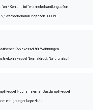
söfen / Kohlenstoffwärmebehandlungsöfen
fen / Wärmebehandlungsöfen 3000°C
matischer Kohlekessel für Wohnungen
ustriekohlekessel Normaldruck Naturumlauf
mpfkessel, Hocheffizienter Gasdampfkessel
el mit geringer Kapazität