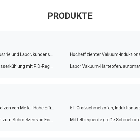
PRODUKTE
Widerstands-Vakuum-Induktionsschmelzofen für Industrie und Labor, kundenspezifisch
Hochtemperatur-Vakuum-Induktionsschmelzofen Wasserkühlung mit PID-Regelung
Labor Vakuum-Härteofen, automat
2000HZ Industrie-Schmelzofen Aluminium zum Schmelzen von Metall Hohe Effizienz
5T Großschmelzofen, Induktionss
Aluminium-Schalen-Induktions-Industrie-Schmelzofen zum Schmelzen von Eisen- / Kupferschrott