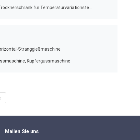
AC 220V 50HZ Warmluft-Vakuum-Trocknerschrank für Temperaturvariationstests
rizontal-Stranggießmaschine
ussmaschine, Kupfergussmaschine
e
Mailen Sie uns