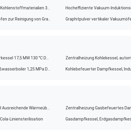
Graphitisation Hochtemperaturofen für verschiedene Kohlenstoffmaterialien 3000 °C
Hocheffiziente Vakuum-Induktion
Energieeinsparende Graphitisierung Hochtemperaturöfen zur Reinigung von Graphitpulver
Graphitpulver vertikaler Vakuumö
Kraftwerkskohlebetriebener industrieller Warmwasserkessel 17,5 MW 130 °C Doppeltrommelkreis
Zentralheizung Kohlekessel, auto
Vollständig verbrannter 6-Tonnen-Kohle-Industrie-Heißwasserboiler 1,25 MPa Druck Einfache Installation
Kohlebefeuerter Dampfkessel, Ind
Wohngebäude Dampf Gasbefeuert Kessel 0.1 - 0.5 T/H Ausreichende Wärmeübertragung
Zentralheizung Gasbefeuertes Da
ola-Liniensterilisation
Gasdampfkessel, Erdgasdampfkess