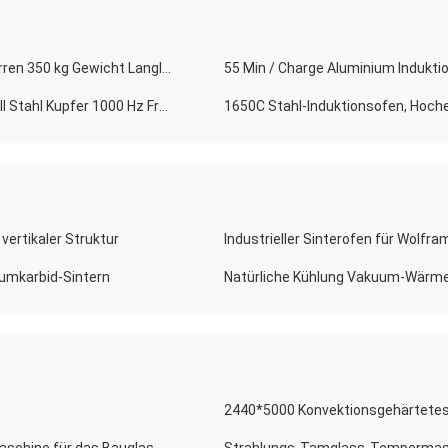
Elektrischer Aluminium-Schmelzofen Induktion für Barren 350 kg Gewicht Langlebig
55 Min / Charge Aluminium Indukti
Schrott-Induktions-Aluminium-Schmelzofen für Metall Stahl Kupfer 1000 Hz Frequenz
1650C Stahl-Induktionsofen, Hoche
rtikaler Struktur
Industrieller Sinterofen für Wolfr
umkarbid-Sintern
2440*5000 Konvektionsgehärtetes