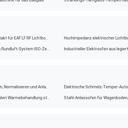
aschine für das Bauglas
Strahlungs-Tamglass-Tempermasc
Elektroden-Plasma-Lichtbogenofen-Klemmblock-Kontakt für EAF LF RF Lichtbogenofen
Computergesteuerte elektrische Plasma-Bogen-Öfen Rundluft-System ISO-Zertifizierung
Einfache Installation von Wagenbodenöfen zum Härten, Normalisieren und Anlassen
Energieeinsparende Autobodenöfen für Metallmaterialien Wärmebehandlung stabil
Stahl-Anlassofen für Wagenboden,