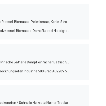
Vollautomatischer Holzpellet-Dampfkessel, Biomasse-Pelletkessel, Kohle-Stroh-Befeuerung
Hohe Sicherheit 204°C Biomasse-Holzkessel, Biomasse-Dampfkessel Niedrigtemperatur
Präzisionsheizung Prüfkammer Elektrische Batterie Dampf einfacher Betrieb Stabil
Spezielle Labor-Hochtemperatur-Trocknungsöfen Industrie 500 Grad AC220V 50HZ
Elektronischer Hochtemperatur-Trockenofen / Schnelle Heizrate Kleiner Trockenofen