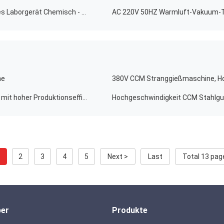
Stabiler Vakuum-Trocknungs-Ofen Elektrothermisches Laborgerät Chemisch - Trocken integriert
ne
380V CCM Stranggießmaschine, Ho
Einfacher Betrieb kontinuierlicher CCM-Gießmaschine mit hoher Produktionseffizienz
Hochgeschwindigkeit CCM Stahlg
1
2
3
4
5
Next >
Last
Total 13 pag
ber
Produkte