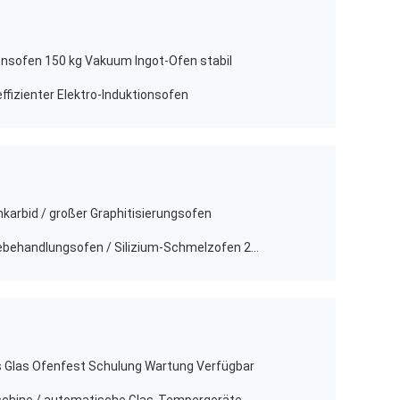
onsofen 150 kg Vakuum Ingot-Ofen stabil
ffizienter Elektro-Induktionsofen
amkarbid / großer Graphitisierungsofen
Natürliche Kühlung Vakuum-Wärmebehandlungsofen / Silizium-Schmelzofen 2400℃
 Glas Ofenfest Schulung Wartung Verfügbar