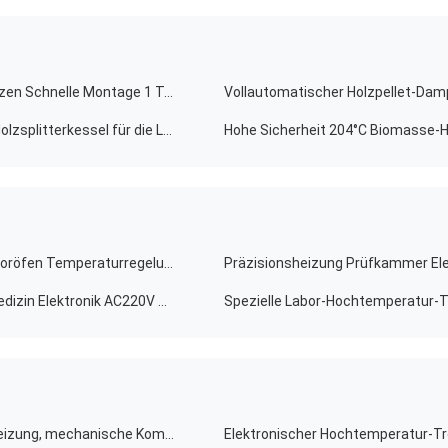
Langlebiger Biomasse-Dampfkessel Schnelles Aufheizen Schnelle Montage 1 Tonne Kapazität
Ein-Töpfer-Dampfkessel aus Biomasse, Kaltwasser, Holzsplitterkessel für die Lebensmittelindustrie
Hocheffiziente Heiz- und Trocknungsöfen Industrielaboröfen Temperaturregelung 220V Spannung
Umwelt Industrie Labor Ofen Vakuumtrocknung für Medizin Elektronik AC220V 50HZ
Industrieller Vakuumtrocknungsofen für Flugzeuge, Heizung, mechanische Kompressionskälteanlage