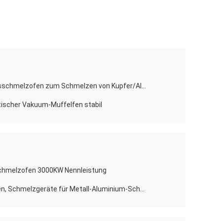
Hocheffizienter Vakuum-Induktionsschmelzofen zum Schmelzen von Kupfer/Aluminium
ischer Vakuum-Muffelfen stabil
chmelzofen 3000KW Nennleistung
Mittelfrequente große Schmelzofen, Schmelzgeräte für Metall-Aluminium-Schrott