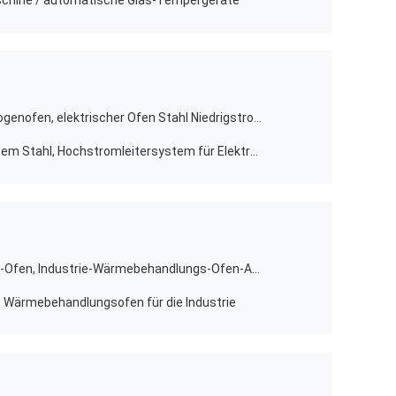
hine / automatische Glas-Tempergeräte
Hochimpedanz elektrischer Lichtbogenofen, elektrischer Ofen Stahl Niedrigstrombetrieb
Industrieller Elektroofen aus legiertem Stahl, Hochstromleitersystem für Elektro-Eisenofen
Elektrische Schmelz-Temper-Auto-Ofen, Industrie-Wärmebehandlungs-Ofen-Ausrüstung
 Wärmebehandlungsofen für die Industrie