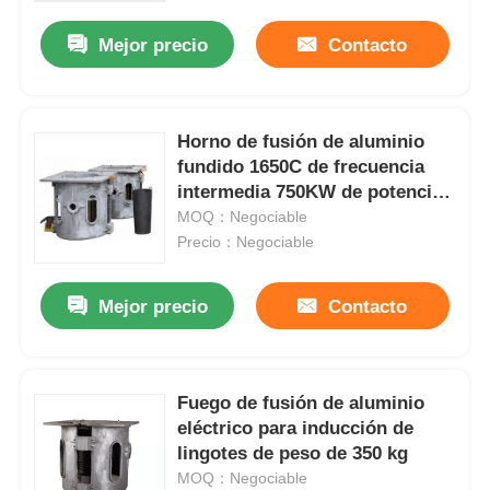
Mejor precio
Contacto
Horno de fusión de aluminio
fundido 1650C de frecuencia
intermedia 750KW de potencia
1 tonelada de peso
MOQ：Negociable
Precio：Negociable
Mejor precio
Contacto
Hogar
Fuego de fusión de aluminio
Productos
eléctrico para inducción de
lingotes de peso de 350 kg
MOQ：Negociable
VR Show