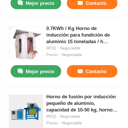
Mejor precio
Contacto
0.7KWh / Kg Horno de
inducción para fundición de
aluminio 15 toneladas / h
Calentamiento eléctrico por
MOQ：Negociable
agua circulante
Precio：Negociable
Mejor precio
Contacto
Horno de fusión por inducción
pequeño de aluminio,
capacidad de 10-50 kg, horno
de inducción IGBT, fácil
MOQ：Negociable
operación
Precio：Negociable