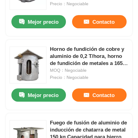
Precio：Negociable
Sobre nosotros
Mejor precio
Contacto
Viaje de la fábrica
Horno de fundición de cobre y
aluminio de 0,2 T/hora, horno
Control de calidad
de fundición de metales a 1650
°C
MOQ：Negociable
Éntrenos en contacto con
Precio：Negociable
Mejor precio
Contacto
Noticias
Casos
Fuego de fusión de aluminio de
inducción de chatarra de metal
Pida una cita
150 kg Capacidad para hierro /