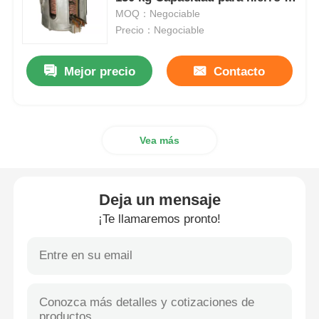
cobre / acero
MOQ：Negociable
Precio：Negociable
Horno fusorio de la inducción del vacío
Mejor precio
Contacto
horno fusorio industrial
horno de fusión de aluminio
Vea más
Horno de sinterización al vacío
Deja un mensaje
horno de temple de cristal
¡Te llamaremos pronto!
Horno de arco de plasma
horno inferior del coche