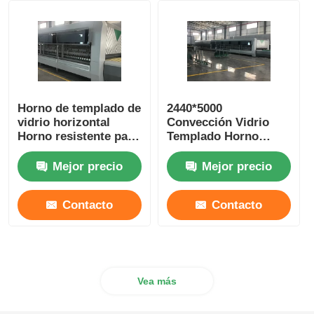
Horno de alta temperatura
Caldera de agua caliente industrial
Horno de templado de
2440*5000
vidrio horizontal
Convección Vidrio
Calderas a gas
Horno resistente para
Templado Horno
la construcción de
Seguro
vidrio plano
Entrenamiento
Mejor precio
Mejor precio
caldera de vapor de la biomasa
Mantenimiento
Disponible
Contacto
Contacto
Horno de laboratorio industrial
Horno del secado al vacío
Vea más
Máquina de colada continua