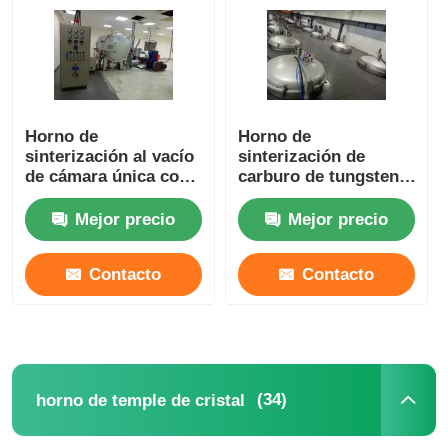
Horno fusorio de la inducción del vacío
horno fusorio industrial
Horno de
Horno de
sinterización al vacío
sinterización de
de cámara única con
carburo de tungsteno
horno de fusión de aluminio
estructura vertical
industrial / Horno de
compacta
grafitización grande
Mejor precio
Mejor precio
Horno de sinterización al vacío
Contacto
Contacto
horno de temple de cristal
Horno de arco de plasma
(34)
horno de temple de cristal
horno inferior del coche