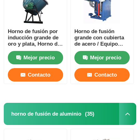
Horno de fusión por
Horno de fusión
inducción grande de
grande con cubierta
oro y plata, Horno de
de acero / Equipo
fusión de metales
industrial de fusión
preciosos
de plata 1400KW
Mejor precio
Mejor precio
Contacto
Contacto
Hogar
(35)
horno de fusión de aluminio
Productos
VR Show