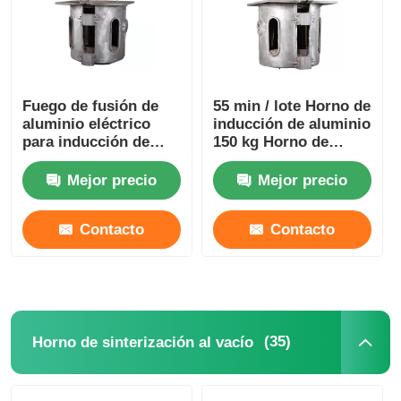
Sobre nosotros
Fuego de fusión de
55 min / lote Horno de
Viaje de la fábrica
aluminio eléctrico
inducción de aluminio
para inducción de
150 kg Horno de
lingotes de peso de
lingotes de vacío
Control de calidad
350 kg
estable
Mejor precio
Mejor precio
Éntrenos en contacto con
Contacto
Contacto
Noticias
Casos
(35)
Horno de sinterización al vacío
Pida una cita