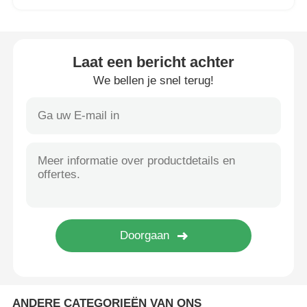
Vacuüminductie Smeltende Oven
Laat een bericht achter
industriële smeltende oven
We bellen je snel terug!
aluminium smeltoven
Vacuümsinteroven
glas aanmakende oven
Plasmaboogoven
de oven van de autobodem
ANDERE CATEGORIEËN VAN ONS