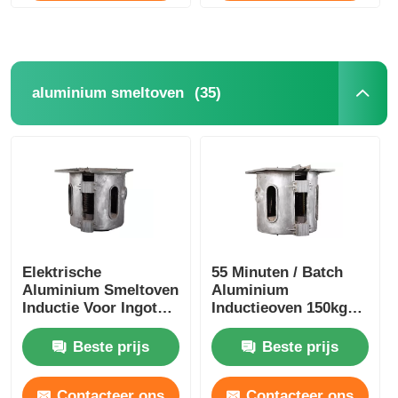
(35)
aluminium smeltoven
Elektrische
55 Minuten / Batch
Aluminium Smeltoven
Aluminium
Inductie Voor Ingot
Inductieoven 150kg
350kg Gewicht
Vacuüm Ingot Oven
Duurzaam
Stabiel
Beste prijs
Beste prijs
Contacteer ons
Contacteer ons