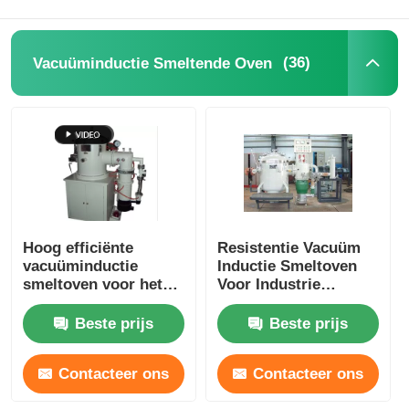
Oven op hoge temperatuur
(36)
Vacuüminductie Smeltende Oven
Industriële warmwaterketel
Gasverwarming
biomassastoomketel
Hoog efficiënte
Resistentie Vacuüm
vacuüminductie
Inductie Smeltoven
Industriële laboratoriumoven
smeltoven voor het
Voor Industrie
smelten van koper /
Laboratorium Op
aluminium
maat
Beste prijs
Beste prijs
Vacuüm Droogoven
Contacteer ons
Contacteer ons
CCM gietmachine