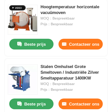
Hoogtemperatuur horizontale
vacuümoven
Ongeveer ons
MOQ：Bespreekbaar
Prijs：Bespreekbaar
Fabrieksreis
Beste prijs
Contacteer ons
Kwaliteitscontrole
Contacteer ons
Stalen Omhulsel Grote
Smeltoven / Industriële Zilver
Nieuws
Smeltapparatuur 1400KW
MOQ：Bespreekbaar
Prijs：Bespreekbaar
Gevallen
Beste prijs
Contacteer ons
Verzoek om een Citaat