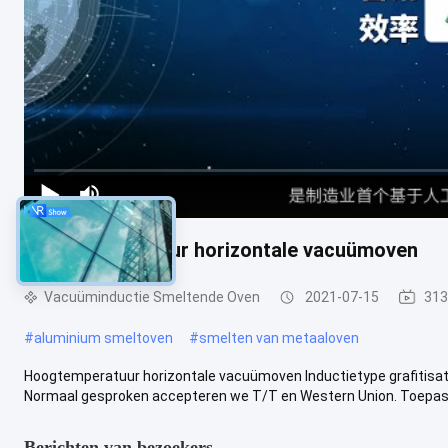
Hoogtemperatuur horizontale vacuümoven
Vacuüminductie Smeltende Oven
2021-07-15
313
#
aluminium smeltoven
#
smelten van metaaloven
Hoogtemperatuur horizontale vacuümoven Inductietype grafitisa
Normaal gesproken accepteren we T/T en Western Union. Toepassin
Berichten van bezoekers