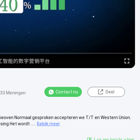
Contact nu
Deel
33 Meningen
tieoven Normaal gesproken accepteren we T/T en Western Union.
g Het wordt .....
Bekijk meer
Laat een bericht achter.