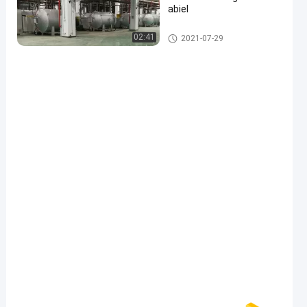
abiel
Vacuüminductie Smeltende O
02:41
2021-07-29
ven