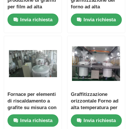
produzione di graffiti
graffitizzazione del
per film ad alta
forno ad alta
conduttività
temperatura a 3000
Invia richiesta
Invia richiesta
gradi personalizzata
Fornace per elementi
Graffitizzazione
di riscaldamento a
orizzontale Forno ad
grafite su misura con
alta temperatura per
mattoni di alluminio a
graffitizzazione di
Invia richiesta
Invia richiesta
doppio strato
materiali a carbonio