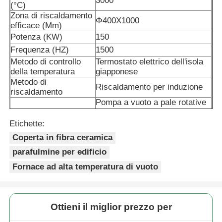
3000
(°C)
Zona di riscaldamento
Φ400X1000
efficace (Mm)
Forno di fusione di induzione di vuoto
Potenza (KW)
150
Frequenza (HZ)
1500
forno di fusione industriale
Metodo di controllo
Termostato elettrico dell'isola
della temperatura
giapponese
Metodo di
Riscaldamento per induzione
Fornace di fusione in alluminio
riscaldamento
Pompa a vuoto a pale rotative
Sistema a vuoto
(elevato fabbisogno di vuoto
Forno di sinterizzazione a vuoto
con pompa a vuoto Roots)
Etichette:
Atmosfera di
N2, Ar2 e altri gas
Coperta in fibra ceramica
sinterizzazione
fornace di tempera di vetro
parafulmine per edificio
Tensione nominale
380
dell'alimentazione (V)
Fornace ad alta temperatura di vuoto
100 (stato a freddo sotto
Limite di vuoto (Pa)
vuoto)
Forno ad arco al plasma
Ottieni il miglior prezzo per
fornace inferiore dell'automobile