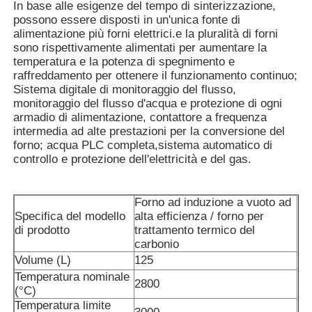
In base alle esigenze del tempo di sinterizzazione,
possono essere disposti in un'unica fonte di
alimentazione più forni elettrici.e la pluralità di forni
Circa noi
sono rispettivamente alimentati per aumentare la
temperatura e la potenza di spegnimento e
raffreddamento per ottenere il funzionamento continuo;
Giro della fabbrica
Sistema digitale di monitoraggio del flusso,
monitoraggio del flusso d'acqua e protezione di ogni
armadio di alimentazione, contattore a frequenza
Controllo di qualità
intermedia ad alte prestazioni per la conversione del
forno; acqua PLC completa,sistema automatico di
controllo e protezione dell'elettricità e del gas.
Contattici
Forno ad induzione a vuoto ad
Specifica del modello
alta efficienza / forno per
Notizie
di prodotto
trattamento termico del
carbonio
Volume (L)
125
Casi
Temperatura nominale
2800
(°C)
Richieda una citazione
Temperatura limite