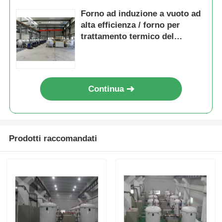
Forno ad induzione a vuoto ad
Fornace ad alta temperatura
alta efficienza / forno per
trattamento termico del
carbonio
Caldaia industriale per acqua calda
Caldaie a gas
Continua
caldaia a vapore della biomassa
Prodotti raccomandati
Forno da laboratorio industriale
Forno dell'essiccazione sotto vuoto
Macchina di fusione CCM