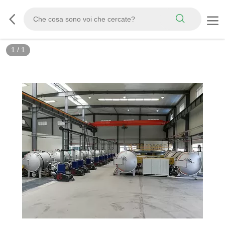
1
/
1