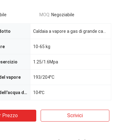
bile
MOQ:
Negoziabile
dotto
Caldaia a vapore a gas di grande capacità di serie di stile orizzontale
ore
10-65 kg
esercizio
1.25/1.6Mpa
del vapore
193/204°C
Temperatura dell'acqua di alimentazione
104℃
r Prezzo
Scrivici