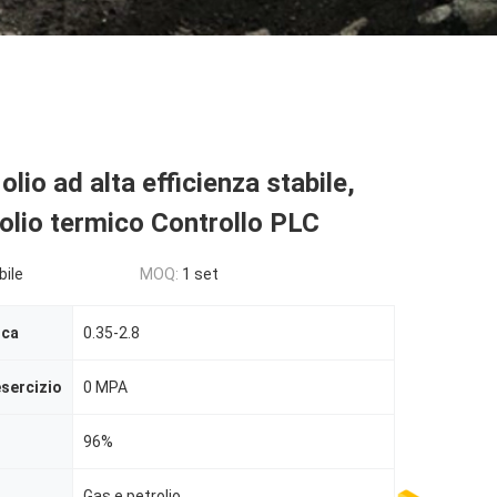
olio ad alta efficienza stabile,
 olio termico Controllo PLC
bile
MOQ:
1 set
ica
0.35-2.8
esercizio
0 MPA
96%
Gas e petrolio