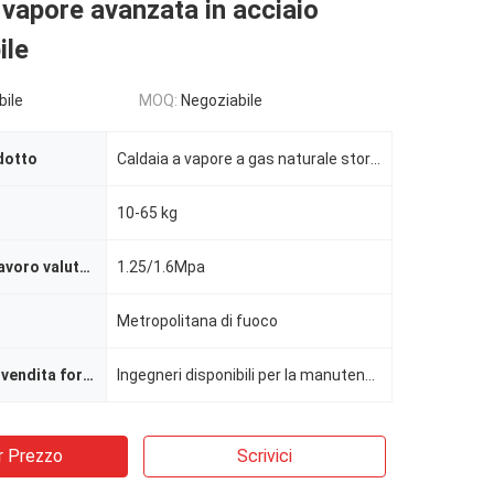
 vapore avanzata in acciaio
ile
bile
MOQ:
Negoziabile
dotto
Caldaia a vapore a gas naturale storica di serie 10 CV
10-65 kg
Pressione di lavoro valutata
1.25/1.6Mpa
Metropolitana di fuoco
Servizio post-vendita fornito
Ingegneri disponibili per la manutenzione dei macchinari all'estero
r Prezzo
Scrivici