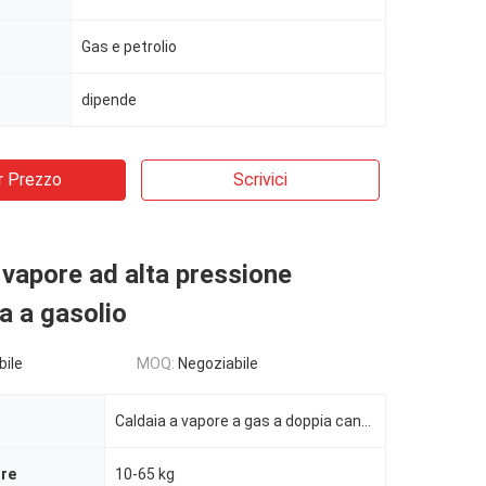
Gas e petrolio
dipende
r Prezzo
Scrivici
 vapore ad alta pressione
a a gasolio
bile
MOQ:
Negoziabile
Caldaia a vapore a gas a doppia canna ad alta pressione
ore
10-65 kg