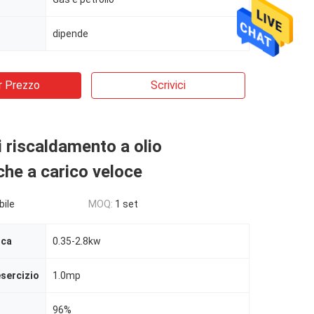
dipende
r Prezzo
Scrivici
i riscaldamento a olio
he a carico veloce
bile
MOQ:
1 set
ica
0.35-2.8kw
esercizio
1.0mp
96%