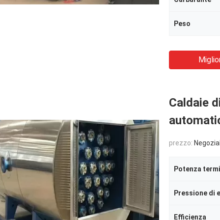
Peso
Miglio
Caldaie d
automatic
prezzo:
Negozia
Potenza term
Pressione di 
Efficienza