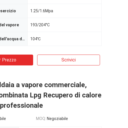
esercizio
1.25/1.6Mpa
del vapore
193/204°C
Temperatura dell'acqua di alimentazione
104℃
r Prezzo
Scrivici
ldaia a vapore commerciale,
ombinata Lpg Recupero di calore
 professionale
bile
MOQ:
Negoziabile