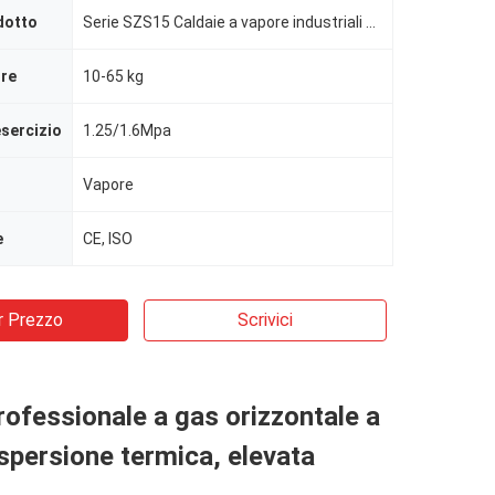
dotto
Serie SZS15 Caldaie a vapore industriali a gas naturale a 204°C
ore
10-65 kg
esercizio
1.25/1.6Mpa
Vapore
e
CE, ISO
r Prezzo
Scrivici
rofessionale a gas orizzontale a
ispersione termica, elevata