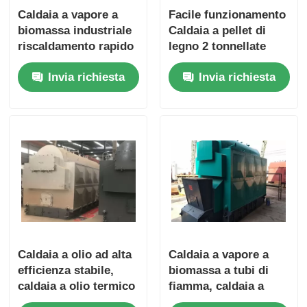
Caldaia a vapore a
Facile funzionamento
biomassa industriale
Caldaia a pellet di
riscaldamento rapido
legno 2 tonnellate
assemblaggio rapido
Molla di riso
Invia richiesta
Invia richiesta
Capacità 1 tonnellata
completamente
automatica
orizzontale
Caldaia a olio ad alta
Caldaia a vapore a
efficienza stabile,
biomassa a tubi di
caldaia a olio termico
fiamma, caldaia a
Controllo PLC
vapore a pellet di