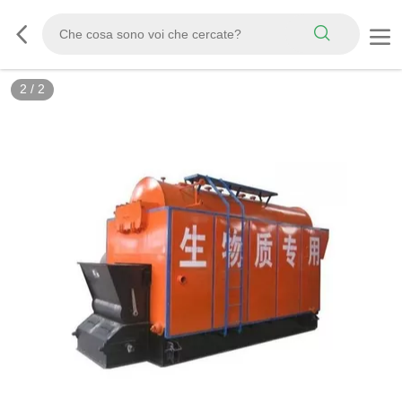
2
/
2