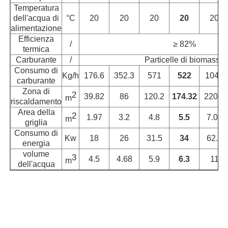
Temperatura
dell'acqua di
°C
20
20
20
20
20
Fornace ad alta temperatura
alimentazione
Efficienza
/
≥ 82%
termica
Caldaia industriale per acqua calda
Carburante
/
Particelle di biomassa
Consumo di
Kg/h
176.6
352.3
571
522
1044
carburante
Caldaie a gas
Zona di
2
39.82
86
120.2
174.32
220.6
m
riscaldamento
Area della
2
1.97
3.2
4.8
5.5
7.04
m
caldaia a vapore della biomassa
griglia
Consumo di
Kw
18
26
31.5
34
62.4
energia
Forno da laboratorio industriale
volume
3
4.5
4.68
5.9
6.3
11
m
dell'acqua
Forno dell'essiccazione sotto vuoto
Macchina di fusione CCM