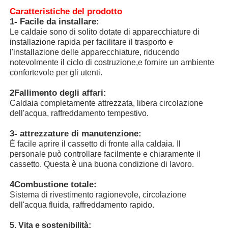
Caratteristiche del prodotto
1- Facile da installare:
Circa noi
Le caldaie sono di solito dotate di apparecchiature di
installazione rapida per facilitare il trasporto e
l'installazione delle apparecchiature, riducendo
Giro della fabbrica
notevolmente il ciclo di costruzione,e fornire un ambiente
confortevole per gli utenti.
2Fallimento degli affari:
Controllo di qualità
Caldaia completamente attrezzata, libera circolazione
dell'acqua, raffreddamento tempestivo.
Contattici
3- attrezzature di manutenzione:
È facile aprire il cassetto di fronte alla caldaia. Il
personale può controllare facilmente e chiaramente il
Notizie
cassetto. Questa è una buona condizione di lavoro.
4Combustione totale:
Casi
Sistema di rivestimento ragionevole, circolazione
dell'acqua fluida, raffreddamento rapido.
Richieda una citazione
5. Vita e sostenibilità: