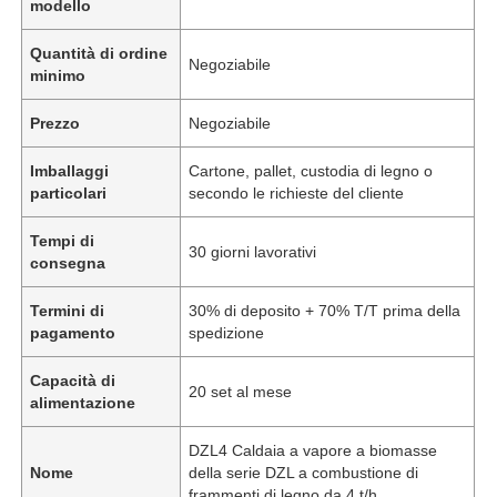
modello
Quantità di ordine
Negoziabile
minimo
Prezzo
Negoziabile
Imballaggi
Cartone, pallet, custodia di legno o
particolari
secondo le richieste del cliente
Tempi di
30 giorni lavorativi
consegna
Termini di
30% di deposito + 70% T/T prima della
pagamento
spedizione
Capacità di
20 set al mese
alimentazione
DZL4 Caldaia a vapore a biomasse
Nome
della serie DZL a combustione di
frammenti di legno da 4 t/h