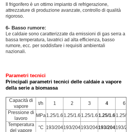
Il frigorifero è un ottimo impianto di refrigerazione,
attrezzature di produzione avanzate, controllo di qualità
Forno di fusione di induzione di vuoto
rigoroso.
6- Basso rumore:
Le caldaie sono caratterizzate da emissioni di gas serra a
forno di fusione industriale
bassa temperatura, lavatrici ad alta efficienza, basso
rumore, ecc. per soddisfare i requisiti ambientali
nazionali.
Fornace di fusione in alluminio
Forno di sinterizzazione a vuoto
Parametri tecnici
Principali parametri tecnici delle caldaie a vapore
della serie a biomassa
fornace di tempera di vetro
Capacità di
t/h
1
2
3
4
6
vapore
Forno ad arco al plasma
Pressione di
MPa
1.25/1.6
1.25/1.6
1.25/1.6
1.25/1.6
1.25/1.
lavoro
Temperatura
fornace inferiore dell'automobile
°C
193/204
193/204
193/204
193/204
193/20
del vapore