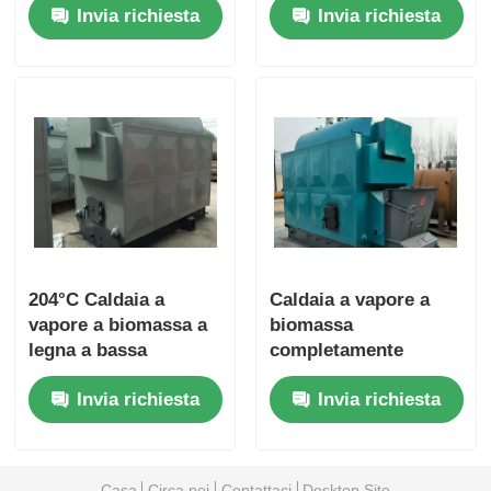
Invia richiesta
Invia richiesta
legno a tamburo
singolo 2.8MW 95℃
204°C Caldaia a
Caldaia a vapore a
vapore a biomassa a
biomassa
legna a bassa
completamente
temperatura facile da
automatica Caldaia a
Invia richiesta
Invia richiesta
usare stabile
vapore a pellet a
legno Caldaia a
vapore a carbone
paglia bruciata
Casa
Circa noi
Contattaci
Desktop Site