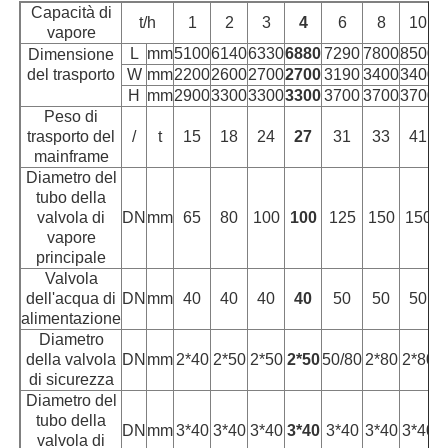
Capacità di
t/h
1
2
3
4
6
8
10
vapore
L
mm
5100
6140
6330
6880
7290
7800
8500
Dimensione
del trasporto
W
mm
2200
2600
2700
2700
3190
3400
3400
H
mm
2900
3300
3300
3300
3700
3700
3700
Peso di
trasporto del
/
t
15
18
24
27
31
33
41
mainframe
Diametro del
tubo della
valvola di
DN
mm
65
80
100
100
125
150
150
vapore
principale
Valvola
dell'acqua di
DN
mm
40
40
40
40
50
50
50
alimentazione
Diametro
della valvola
DN
mm
2*40
2*50
2*50
2*50
50/80
2*80
2*80
di sicurezza
Diametro del
tubo della
DN
mm
3*40
3*40
3*40
3*40
3*40
3*40
3*40
valvola di