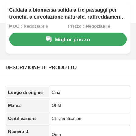
Caldaia a biomassa solida a tre passaggi per
tronchi, a circolazione naturale, raffreddamento
rapido e tempestivo
MOQ：Negoziabile
Prezzo：Negoziabile
Miglior prezzo
DESCRIZIONE DI PRODOTTO
Luogo di origine
Cina
Marca
OEM
Certificazione
CE Certification
Numero di
Oem