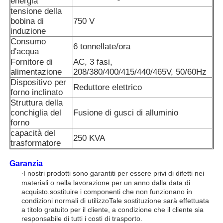
energia
tensione della
bobina di
750 V
induzione
Consumo
6 tonnellate/ora
d'acqua
Fornitore di
AC, 3 fasi,
alimentazione
208/380/400/415/440/465V, 50/60Hz
Dispositivo per
Reduttore elettrico
forno inclinato
Struttura della
conchiglia del
Fusione di gusci di alluminio
forno
capacità del
250 KVA
trasformatore
Garanzia
I nostri prodotti sono garantiti per essere privi di difetti nei
·
materiali o nella lavorazione per un anno dalla data di
acquisto.sostituire i componenti che non funzionano in
condizioni normali di utilizzoTale sostituzione sarà effettuata
a titolo gratuito per il cliente, a condizione che il cliente sia
responsabile di tutti i costi di trasporto.