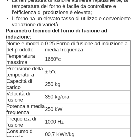
La temperatura di fusione aumenta rapidamente, la
temperatura del forno è facile da controllare e
l'efficienza di produzione è elevata;
Fornace ad alta temperatura
Il forno ha un elevato tasso di utilizzo e conveniente
variazione di varietà
Parametro tecnico del forno di fusione ad
Caldaia industriale per acqua calda
induzione:
Nome e modello
0.25 Forno di fusione ad induzione a
del prodotto
media frequenza
Caldaie a gas
Temperatura
1650°c
massima
Precisione della
± 5°c
caldaia a vapore della biomassa
temperatura
Capacità di
250 kg
carico
Forno da laboratorio industriale
Velocità di
350 kg/ora
fusione
Potenza a media
250 kW
Forno dell'essiccazione sotto vuoto
frequenza
Frequenza di
1000 Hz
fusione
Macchina di fusione CCM
Consumo di
00,7 KWh/kg