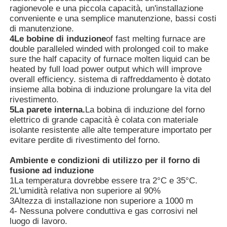
ragionevole e una piccola capacità, un'installazione
conveniente e una semplice manutenzione, bassi costi
di manutenzione.
Circa noi
4Le bobine di induzione
of fast melting furnace are
double paralleled winded with prolonged coil to make
sure the half capacity of furnace molten liquid can be
Giro della fabbrica
heated by full load power output which will improve
overall efficiency. sistema di raffreddamento è dotato
insieme alla bobina di induzione prolungare la vita del
Controllo di qualità
rivestimento.
5La parete interna.
La bobina di induzione del forno
elettrico di grande capacità è colata con materiale
Contattici
isolante resistente alle alte temperature importato per
evitare perdite di rivestimento del forno.
Notizie
Ambiente e condizioni di utilizzo per il forno di
fusione ad induzione
1La temperatura dovrebbe essere tra 2°C e 35°C.
Casi
2L'umidità relativa non superiore al 90%
3Altezza di installazione non superiore a 1000 m
4- Nessuna polvere conduttiva e gas corrosivi nel
luogo di lavoro.
Richieda una citazione