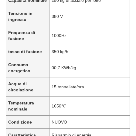
Capacità nominale
250 kg di acciaio per lotto
Tensione in
380 V
ingresso
Frequenza di
1000Hz
fusione
tasso di fusione
350 kg/h
Consumo
00,7 KWh/kg
energetico
Acqua di
15 tonnellate/ora
circolazione
Temperatura
1650℃
nominale
Condizione
NUOVO
Caratteristica
Risparmio di energia