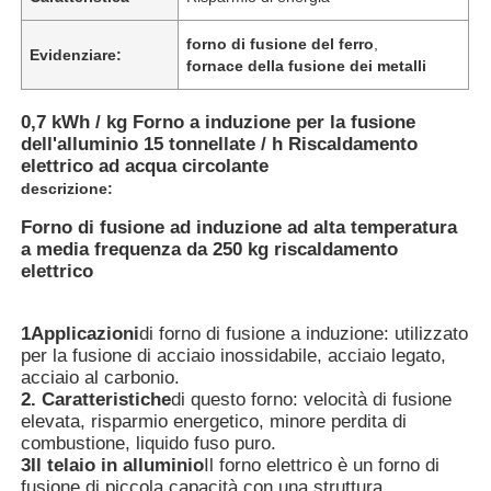
forno di fusione del ferro
,
Evidenziare:
fornace della fusione dei metalli
0,7 kWh / kg Forno a induzione per la fusione
dell'alluminio 15 tonnellate / h Riscaldamento
elettrico ad acqua circolante
descrizione:
Forno di fusione ad induzione ad alta temperatura
a media frequenza da 250 kg riscaldamento
elettrico
1Applicazioni
di forno di fusione a induzione: utilizzato
Casa
per la fusione di acciaio inossidabile, acciaio legato,
acciaio al carbonio.
2. Caratteristiche
di questo forno: velocità di fusione
Prodotti
elevata, risparmio energetico, minore perdita di
combustione, liquido fuso puro.
3Il telaio in alluminio
Il forno elettrico è un forno di
Mostra VR
fusione di piccola capacità con una struttura