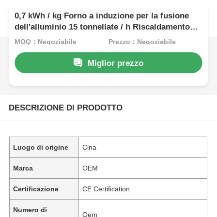
0,7 kWh / kg Forno a induzione per la fusione
dell'alluminio 15 tonnellate / h Riscaldamento
elettrico ad acqua circolante
MOQ：Negoziabile
Prezzo：Negoziabile
Miglior prezzo
DESCRIZIONE DI PRODOTTO
Luogo di origine
Cina
Marca
OEM
Certificazione
CE Certification
Numero di
Oem