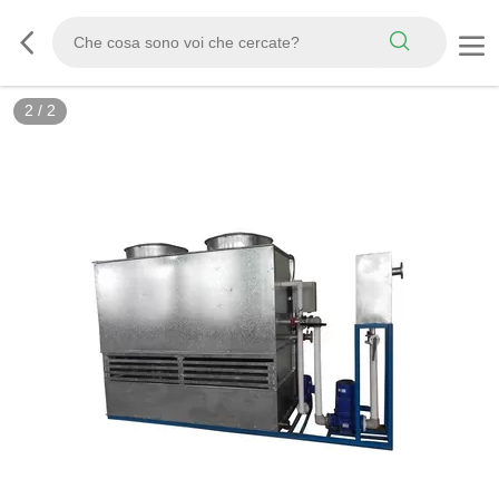
2
/
2