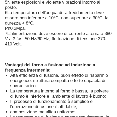
5Niente esplosioni e violente vibrazioni intorno al
posto.
6La temperatura dell'acqua di raffreddamento deve
Forno di fusione di induzione di vuoto
essere non inferiore a 10°C, non superiore a 30°C, la
durezza < 8°C,
Ph
0.2Mpa.
forno di fusione industriale
7L'alimentazione deve essere di corrente alternata 380
V a 3 fasi 50 Hz/60 Hz, fluttuazione di tensione 370-
410 Volt.
Fornace di fusione in alluminio
Forno di sinterizzazione a vuoto
Vantaggi del forno a fusione ad induzione a
frequenza intermedia:
Alta efficienza di fusione, buon effetto di risparmio
fornace di tempera di vetro
energetico, struttura compatta e forte capacità di
sovraccarico;
La temperatura intorno al forno è bassa, la polvere
di fumo è inferiore e l'ambiente di lavoro è buono;
Forno ad arco al plasma
Il processo di funzionamento è semplice e
l'operazione di fusione è affidabile;
composizione metallica uniforme;
fornace inferiore dell'automobile