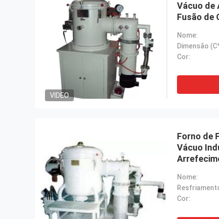
Vácuo de A
Fusão de 
Nome:
Cor:
VIDEO
Forno de 
Vácuo Ind
Arrefecim
Laboratór
Nome:
Resfriament
Cor: