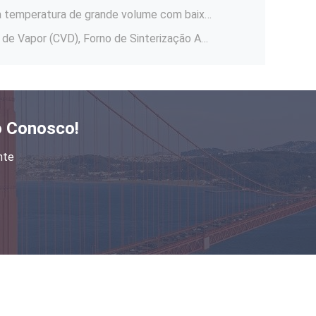
Eficiência Elétrica Exibição de Dados Multicanais de Forno de Alta Temperatura
Forno a vácuo industrial de alta temperatura / Forno de sinterização de laboratório 2400 °C
Velocidade de Aquecimento Rápida Forno de Alta Temperatura Sinterização Com Estrutura Compacta
OEM Forno de indução de fusão de aço / Forno de temperação a vácuo Eco-friendly
Forno de vácuo vertical de alta eficiência / Forno de vácuo industrial fácil de operar
o Conosco!
Grafitação de Forno de Alta Temperatura Material de Ânodo Baixo Consumo de Energia
nte
Sinterização em Forno de Alta Temperatura com Funções de Registro de Dados
Controle PID Forno de carburo de silício Tratamento térmico a vácuo 150 Watt estável