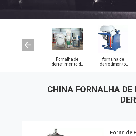
fornalha inferior
Fornalha de alta
Caldeira de água
do carro
temperatura
quente industrial
CHINA FORNALHA DE 
DER
Forno de 