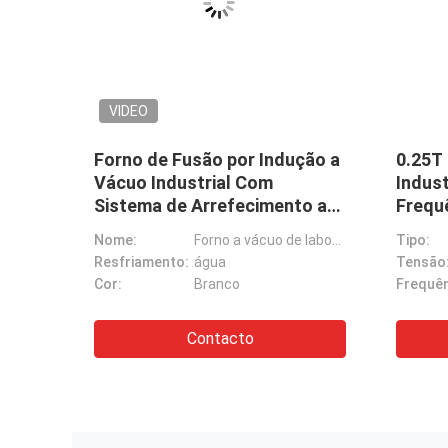
VIDE
l
Sucata de Latão Forno de
Forno
cia
Indução para Fusão de Cobre
para O
0,35T Ampla Faixa de
Porte
Frequência
Metai
Forno de fusão por indução
Tipo:
Forno de fusão por indução
Tipo:
Tensão:
380 V, 50/60 Hz
Tensão
Frequência MF:
2000Hz
Contacto