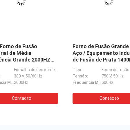
O
 de Fusão por Indução
uro e Prata, Grande
, Forno de Fusão de
s Preciosos
Forno de fusão por indução
:
380 V, 50/60 Hz
Aquecimento por indução Sinterização de fornos de alta temperatura para o carburo de silício
Frequência MF:
800Hz
Forno a vácuo de grafite de alta temperatura Tipo vertical com arrefecimento rápido
Forno de deposição de vapor químico personalizado, Forno de indução a vácuo de gás
Contacto
Desengraxante Forno de sinterização de zircônio Fusão a vácuo precisa Instalação fácil
Forno de alta temperatura de aquecimento rápido para sinterização de liga de alumínio 2450 ° C
Forno de sinterização de metal de câmara única, compacto, alto vácuo, com resfriamento por circulação interna