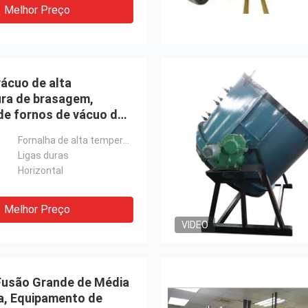
Melhor Preço
vácuo de alta
ra de brasagem,
de fornos de vácuo de
s
Fornalha de alta temperatura do vácuo
Ligas duras
Horizontal
Melhor Preço
VIDEO
Fusão Grande de Média
a, Equipamento de