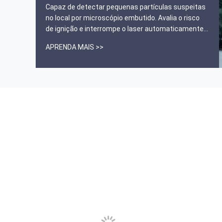
Capaz de detectar pequenas partículas suspeitas
------ Igor Booklan
no local por microscópio embutido. Avalia o risco
de ignição e interrompe o laser automaticamente.
Penetra vidro marrom, alguns envelopes e
APRENDA MAIS >>
embalagens plásticas. Pequeno e leve, pode ser
transportado e operado facilmente. Biblioteca de
espectro total＞13.000 esp...