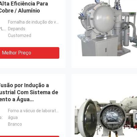
lta Eficiência Para
Cobre / Alumínio
Fornalha de indução do vácuo
Dimensão (C*L*A):
Depands
Customzed
Melhor Preço
Fusão por Indução a
ustrial Com Sistema de
ento a Água
io
Forno a vácuo de laboratório
o:
água
Branco