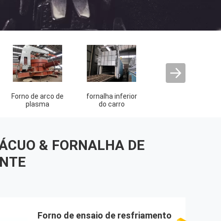
Forno de secagem
Máquina de
Fornalha de
do vácuo
fundição CCM
derretimento da
indução do vácuo
VÁCUO & FORNALHA DE
ANTE
Forno de ensaio de resfriamento