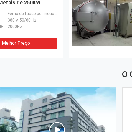
Metais de 250KW
Forno de fusão por indução
380 V, 50/60 Hz
MF:
2000Hz
Melhor Preço
O 
A faculdade criadora original, uma equipe de projeto
forte, produtos novos, surpresas novas, cada ordem
pode trazer muito lucro.