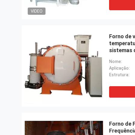
VIDEO
Forno de 
temperatu
sistemas 
ligas dura
Nome:
Aplicação:
Estrutura:
Forno de 
Frequênci