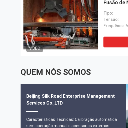
Fusão de 
Tipo:
Tensão:
Frequência 
VIDEO
QUEM NÓS SOMOS
Beijing Silk Road Enterprise Management
Services Co.,LTD
Agradecimentos muito para seus qualidade e serviço
perfeitos do VIP, nós manteremos o contrato e
Características Técnicas: Calibração automática
faremos mais negócio com você!
sem operação manual e acessórios externos.