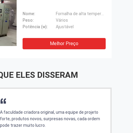
Nome:
Fornalha de alta temperatura do vácuo
Peso:
Vários
Potência (w):
Ajustável
Melhor Preço
QUE ELES DISSERAM
O mercado é poder surpreendente, executivo é
Agrad
excelente!
perfe
farem