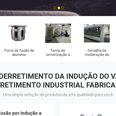
1
2
3
Caldeiras a gás
caldeira de vapor
Forno de
da biomassa
laboratório
industrial
DERRETIMENTO DA INDUÇÃO DO 
RETIMENTO INDUSTRIAL FABRIC
Uma ampla seleção de produtos de alta qualidade para você
Fusão por Indução a