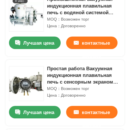
индукционная плавильная
печь с водяной системой
охлаждения
MOQ：Возможен торг
Цена：Договоренно
Лучшая цена
контактные
данные
Простая работа Вакуумная
индукционная плавильная
печь с сенсорным экраном
управления
MOQ：Возможен торг
Цена：Договоренно
Лучшая цена
контактные
данные