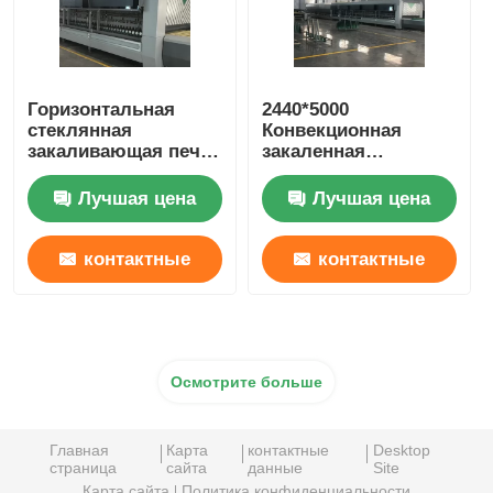
Горизонтальная
2440*5000
стеклянная
Конвекционная
закаливающая печь
закаленная
Жесткая печь для
стеклянная печь
изготовления
Безопасное
Лучшая цена
Лучшая цена
плоского стекла
обучение
Обслуживание
доступно
контактные
контактные
данные
данные
Осмотрите больше
Главная
Карта
контактные
Desktop
страница
сайта
данные
Site
Карта сайта
Политика конфиденциальности