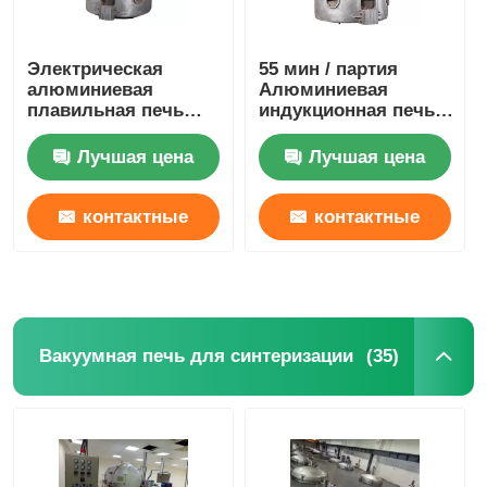
Электрическая
55 мин / партия
алюминиевая
Алюминиевая
плавильная печь
индукционная печь
для ингота весом
150 кг Вакуумная
350 кг
инготовая печь
Лучшая цена
Лучшая цена
Стабильная
контактные
контактные
данные
данные
(35)
Вакуумная печь для синтеризации