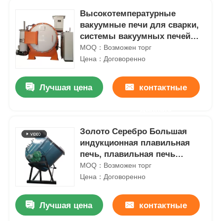
Высокотемпературные
вакуумные печи для сварки,
системы вакуумных печей
для твердых сплавов
MOQ：Возможен торг
Цена：Договоренно
Лучшая цена
контактные
данные
Золото Серебро Большая
индукционная плавильная
печь, плавильная печь
драгоценных металлов
MOQ：Возможен торг
Цена：Договоренно
Лучшая цена
контактные