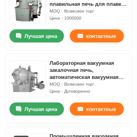
плавильная печь для плавки
меди / алюминия
MOQ：Возможен торг
Цена：1000000
Лучшая цена
контактные
данные
Лабораторная вакуумная
закалочная печь,
автоматическая вакуумная
муфельная печь, стабильная
MOQ：Возможен торг
Цена：Договоренно
Лучшая цена
контактные
данные
Промышленная вакуумная