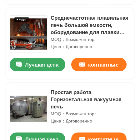
данные
Среднечастотная плавильная
печь большой емкости,
оборудование для плавки
металла 250 кВт
MOQ：Возможен торг
Цена：Договоренно
Лучшая цена
контактные
данные
Простая работа
Дом
Горизонтальная вакуумная
печь
MOQ：Возможен торг
Продукты
Цена：Договоренно
VR - шоу
Лучшая цена
контактные