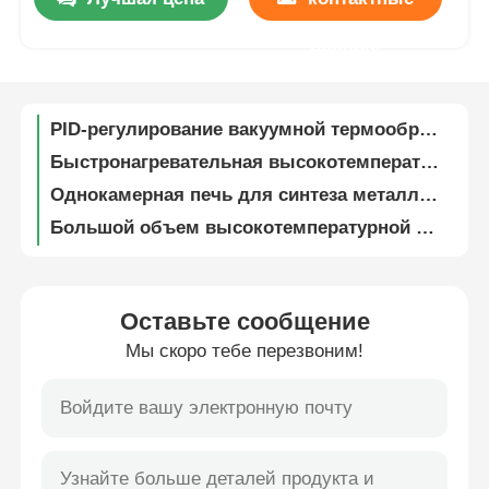
Специализированная печь химического осаждения из газовой фазы, Газовая вакуумная индукционная печь
данные
Обезжиривание печи для спекания диоксида циркония. Точное вакуумное плавление. Простая установка.
О нас
Высокотемпературная печь для синтеза атмосферы с функциями регистрации данных
PID-регулирование вакуумной термообработки кремниево-карбидной печи 150 Вт, стабильная
Путешествие фабрики
Быстронагревательная высокотемпературная печь для синтеза алюминиевого сплава 2450 ° C
Однокамерная печь для синтеза металла компактная высоковакуумная внутренняя циркуляция охлаждение
Проверка качества
Большой объем высокотемпературной печи для сцинтерирования с низким потреблением энергии
Печь для химического осаждения паров СВД, печь для синтеза циркония
Свяжитесь мы
Вертикальная высокотемпературная печь для спекания для обезжиривания твердого сплава
Специализированная вольфрамовая карбидная печь для синтерации / вертикальная вакуумная печь 192L
Оставьте сообщение
Новости
Электрическая эффективность высокотемпературная печь многоканальное отображение данных
Мы скоро тебе перезвоним!
Промышленная высокотемпературная вакуумная печь / Лабораторная печь для спекания 2400 ° C
Автоматическое управление высокотемпературной печи Синтер Разумная структура нагрева
Случаи
Энергосберегающая графитовая вакуумная печь, печь для сцинтерирования газа под давлением стабильная
Быстрая скорость нагрева Высокотемпературная печь для спекания с компактной структурой
Спросите цитату