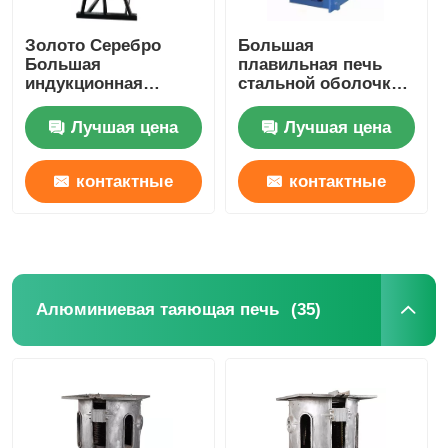
Золото Серебро
Большая
Большая
плавильная печь
индукционная
стальной оболочки /
плавильная печь,
промышленное
плавильная печь
оборудование для
Лучшая цена
Лучшая цена
драгоценных
плавки серебра 1400
металлов
кВт
контактные
контактные
данные
данные
(35)
Алюминиевая таяющая печь