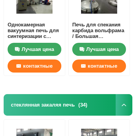
Однокамерная
Печь для спекания
вакуумная печь для
карбида вольфрама
синтеризации с
/ Большая
компактной
графитизационная
вертикальной
печь
Лучшая цена
Лучшая цена
структурой
контактные
контактные
данные
данные
(34)
стеклянная закаляя печь