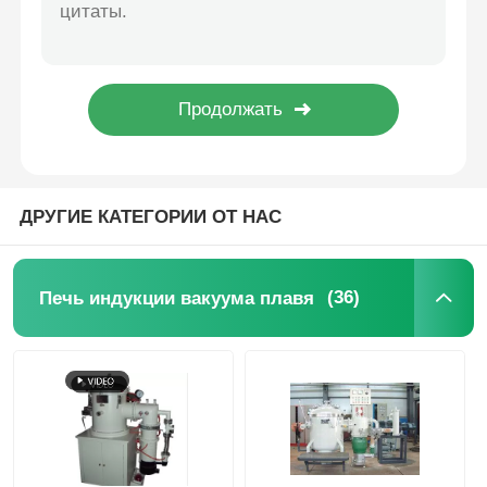
Индукционная плавильная печь для стали OEM / Вакуумная печь для отпуска, экологически чистая
Индукционная нагревательная высокотемпературная печь для спекания карбида кремния
Печь индукции вакуума плавя
Графитная вакуумная высокотемпературная печь вертикального типа с быстрым охлаждением
Высокоэффективная вертикальная вакуумная печь / промышленная вакуумная печь
промышленная плавя печь
Графитизация высокотемпературная печь Анодный материал Низкое энергопотребление
Алюминиевая таяющая печь
ДРУГИЕ КАТЕГОРИИ ОТ НАС
Вакуумная печь для синтеризации
(36)
Печь индукции вакуума плавя
стеклянная закаляя печь
Плазменно-дуговая печь
печь автомобиля нижняя