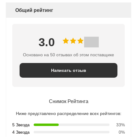
Общий рейтинг
Высокотемпературная печь
Промышленный водогрейный котел
3.0
Газовые котлы
Основано на 50 отзывах об этом поставщике
Написать отзыв
боилер пара биомассы
Промышленная лабораторная печь
Снимок Рейтинга
Сушилка вакуума
Ниже представлено распределение всех рейтингов:
5 Звезда
33%
Машина непрерывного литья заготовок
4 Звезда
0%