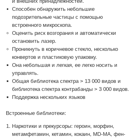
и внешних принадлежностей.
Способен обнаружить небольшие
подозрительные частицы с помощью
встроенного микроскопа.
Оценить риск возгорания и автоматически
остановить лазер.
Проникнуть в коричневое стекло, несколько
конвертов и пластиковую упаковку.
Она небольшая и легкая, ее легко носить и
управлять.
Общая библиотека спектра > 13 000 видов и
библиотека спектра контрабанды > 3 000 видов.
Поддержка нескольких языков
Дом
Встроенные библиотеки:
Продукты
Наркотики и прекурсоры: героин, морфин,
метамфетамин, кетамин, кокаин, MD-MA, фен-
VR - шоу