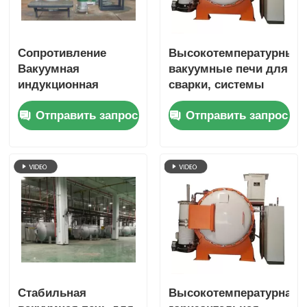
Сопротивление
Высокотемпературные
Вакуумная
вакуумные печи для
индукционная
сварки, системы
плавильная печь
вакуумных печей
Отправить запрос
Отправить запрос
для
для твердых
промышленности
сплавов
лаборатории на
заказ
Стабильная
Высокотемпературная