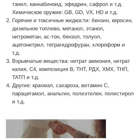
танил, каннабиноид, эфедрин, сафрол и т.д.
Химическое оружие: GB, GD, VX, HD и т.д.
О нас
Горячие и токсичные жидкости: бензин, керосин,
дизельное топливо, метанол, этанол,
нитрометан, ас-тон, бензол, толуол,
Путешествие фабрики
ацетонитрил, тетрагидрофуран, хлороформ и
т.д.
Проверка качества
Взрывчатые вещества: нитрат аммония, нитрат
калия, С4, композиция В, ТНТ, РДХ, ХМХ, ТНП,
ТАТП и т.д.
Свяжитесь мы
Другие: крахмал, сахароза, витамин С,
парацетамол, анальгин, полиэтилен, полистирол
Новости
и т.д.
Случаи
Спросите цитату