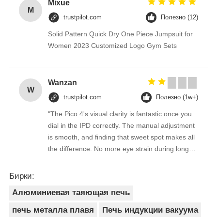
Mixue
M
trustpilot.com
Полезно (12)
Solid Pattern Quick Dry One Piece Jumpsuit for
Women 2023 Customized Logo Gym Sets
Wanzan
W
trustpilot.com
Полезно (1w+)
"The Pico 4's visual clarity is fantastic once you
dial in the IPD correctly. The manual adjustment
is smooth, and finding that sweet spot makes all
the difference. No more eye strain during long
sessions. Highly recommend taking the time to
set it up properly!""The Pico 4's visual clarity is
Бирки:
fantastic once you dial in the IPD correctly. The
Алюминиевая таяющая печь
manual adjustment is smooth, and finding that
sweet spot makes all the difference. No more
печь металла плавя
Печь индукции вакуума