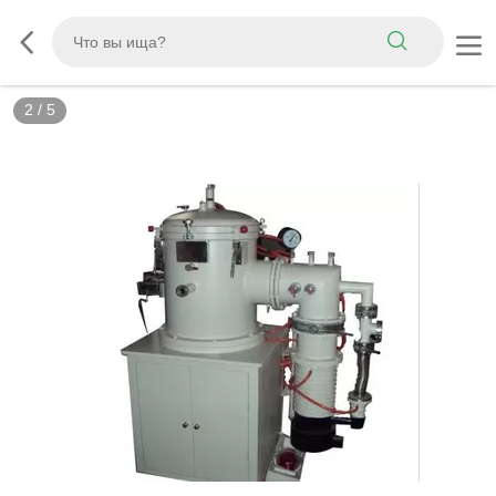
2
/
5