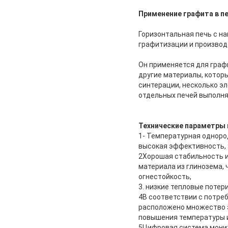
Применение графита в п
Горизонтальная печь с н
графитизации и производ
Он применяется для граф
другие материалы, которы
синтерации, несколько эл
отдельных печей выполня
Технические параметры 
1- Температурная одноро
высокая эффективность, 
2Хорошая стабильность и
материала из глинозема,
огнестойкость,
3. низкие тепловые потер
4В соответствии с потре
расположено множество э
повышения температуры и
5Цифровая система монит