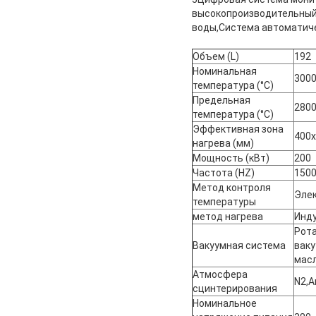
высокопроизводительный 
воды,Система автоматиче
Объем (L)
192
Номинальная
300
температура (°C)
Предельная
280
температура (°C)
Эффективная зона
400
нагрева (мм)
Мощность (кВт)
200
Частота (HZ)
150
Метод контроля
Элек
температуры
метод нагрева
Инд
Рота
Вакуумная система
ваку
мас
Атмосфера
N2,A
сцинтерирования
Номинальное