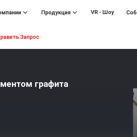
VR - Шоу
омпании
Продукция
Соб
ма Плавя
/
Печь С Нагревательным Элементом Графита 3000 °C
равить Запрос
ементом графита