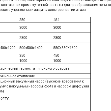
контактник промежуточной частоты для преобразования печи; 
ского управления и защиты электроэнергии и газа.
350
484
0
3000
3000
0
2800
2800
х400х1200
500х500х1400
550X550X1600
350
450
0
1000
1000
трический термостат японского острова
укционное отопление
ционный вакуумный насос (высокие требования к
уму с вакуумным насосом Roots и насосом диффузии
ла)
r2ETC.