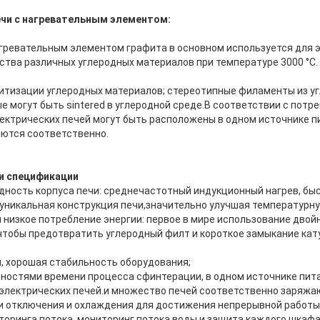
ечи с нагревательным элементом:
агревательным элементом графита в основном используется для 
ства различных углеродных материалов при температуре 3000 °C.
итизации углеродных материалов; стереотипные филаменты из уг
е могут быть sintered в углеродной среде.В соответствии с пот
ектрических печей могут быть расположены в одном источнике пи
ются соответственно.
и спецификации
дность корпуса печи: среднечастотный индукционный нагрев, быс
уникальная конструкция печи,значительно улучшая температурну
 низкое потребление энергии: первое в мире использование двой
 чтобы предотвратить углеродный филт и короткое замыкание кат
и, хорошая стабильность оборудования;
бностями времени процесса сфинтерации, в одном источнике пит
лектрических печей.и множество печей соответственно заряжа
 отключения и охлаждения для достижения непрерывной работы
оринга потока, мониторинг потока воды и защита каждого шкафа