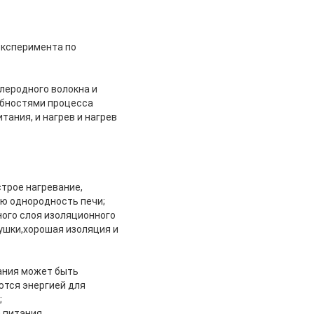
эксперимента по
леродного волокна и
ребностями процесса
тания, и нагрев и нагрев
трое нагревание,
ю однородность печи;
ного слоя изоляционного
ушки,хорошая изоляция и
ания может быть
ются энергией для
;
 питания,