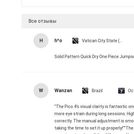
Все отзывы
H
h*o
Vatican City State (Holy See)
Solid Pattern Quick Dry One Piece Jump
W
Wanzan
Brazil
Oc
"The Pico 4's visual clarity is fantastic 
more eye strain during long sessions. High
correctly. The manual adjustment is smoo
taking the time to set it up properly!""The