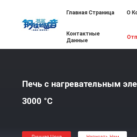
Главная Страница
О К
Контактные
Главная Страница
/
Продукция
/
Печь Индукции Вакуу
Отп
Данные
Печь с нагревательным эл
3000 °C
Лучшая Цена
Написать Нам