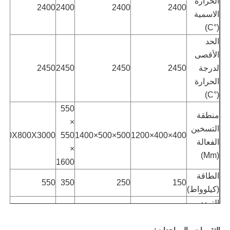
الحرارة
2400
2400
2400
2400
الاسمية
(°C)
حول بنا
الحد
الأقصى
جولة في المعمل
لدرجة
2450
2450
2450
2450
الحرارة
ضبط الجودة
(°C)
550
منطقة
×
اتصل بنا
التسخين
800X800X3000
550
500×500×1400
400×400×1200
الفعالة
×
(Mm)
أخبار
1600
الطاقة
550
350
250
150
(كيلوواط)
جميع القضايا
التردد
1000
1000
1000
1500
(هرتز)
طلب اقتباس