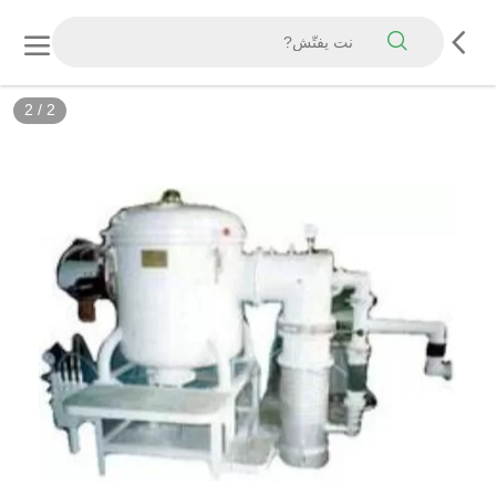
2
/
2