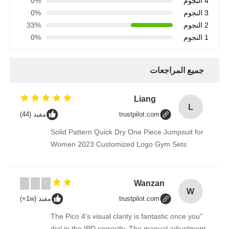
4 النجوم
0%
وفقا للتصميم، وتهيئة المحول
3 النجوم
للتدفئة
0%
فرن درجة حرارة عالية
2 النجوم
33%
(V)
1 النجوم
0%
الحد
الأقصى
غلاية ماء ساخن صناعي
40 (حالة فراغ بارد)
للفراغ
جميع المراجعات
(Pa)
غازات الغاز
Liang
L
trustpilot.com
مفيد (44)
غلاية بخار الكتلة الحيوية
Solid Pattern Quick Dry One Piece Jumpsuit for
Women 2023 Customized Logo Gym Sets
فرن المختبر الصناعي
Wanzan
فرن تجفيف الفراغ
W
trustpilot.com
مفيد (1w+)
"The Pico 4's visual clarity is fantastic once you
آلة صب CCM
dial in the IPD correctly. The manual adjustment