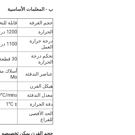
ب - المعلمات الأساسية
حجم الغرفة
قابلة لل
الحرارة
1200 درجة مئوية
درجة حرارة
1100 درجة مئوية
العمل
تحكم درجة
30 قطعة قابلة للبرمجة والتحكم الآلي PID
الحرارة
عناصر التدفئة
Mo
هيكل الفرن
معدل التدفئة
≤20°C/min
دقة الحرارة
± 1°C
الحد الأقصى
للفراغ
حجم الفرن يمكن تخصيصه