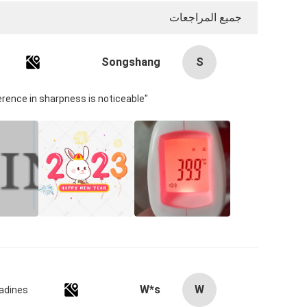
جميع المراجعات
Songshang
S
"Setting the IPD on my Pico 4 was a game-changer! The three physical presets cover most ranges, and the difference in sharpness is noticeable.
W*s
W