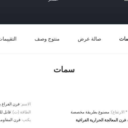
ات
صالة عرض
منتوج وصف
التقييما
سمات
الاسم:
فرن الفراغ ب
 الارتفاع):
مصنوع بطريقة مخصصة
الطاقة (ث):
قابل لل
,
يكتب:
فرن المقاومة
فرن المعالجة الحرارية الفراغية