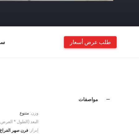
طلب عرض أسعار
سم
مواصفات
وزن:
متنوع
البعد (الطول * العرض *
إبراز:
فرن صهر الفراغ