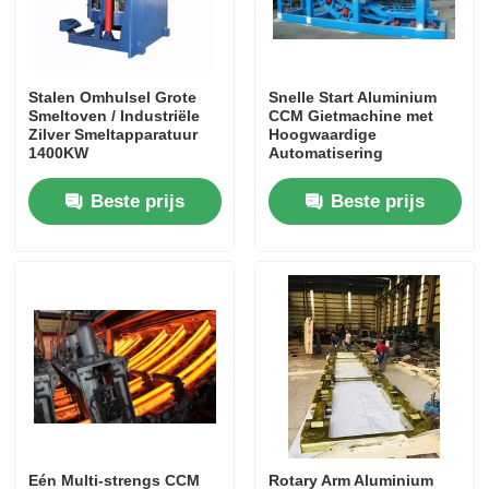
Vacuüminductie Smeltende Oven
Stalen Omhulsel Grote
Snelle Start Aluminium
Smeltoven / Industriële
CCM Gietmachine met
industriële smeltende oven
Zilver Smeltapparatuur
Hoogwaardige
1400KW
Automatisering
aluminium smeltoven
Beste prijs
Beste prijs
Vacuümsinteroven
glas aanmakende oven
Plasmaboogoven
de oven van de autobodem
Eén Multi-strengs CCM
Rotary Arm Aluminium