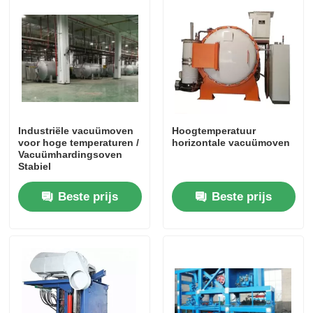
Ongeveer ons
Fabrieksreis
Kwaliteitscontrole
Industriële vacuümoven
Hoogtemperatuur
voor hoge temperaturen /
horizontale vacuümoven
Vacuümhardingsoven
Stabiel
Contacteer ons
Beste prijs
Beste prijs
Nieuws
Gevallen
Verzoek om een Citaat