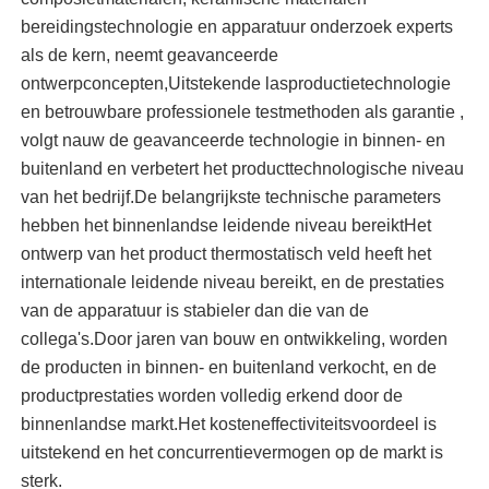
Volgens het ontwerp,
Nominale
bereidingstechnologie en apparatuur onderzoek experts
configureer de
verwarmingsspanning (V)
Oven op hoge temperatuur
als de kern, neemt geavanceerde
transformator
ontwerpconcepten,Uitstekende lasproductietechnologie
Vacuümgrens (Pa)
40 (vacuümkoud)
en betrouwbare professionele testmethoden als garantie ,
Industriële warmwaterketel
volgt nauw de geavanceerde technologie in binnen- en
buitenland en verbetert het producttechnologische niveau
Gasverwarming
van het bedrijf.De belangrijkste technische parameters
hebben het binnenlandse leidende niveau bereiktHet
ontwerp van het product thermostatisch veld heeft het
biomassastoomketel
internationale leidende niveau bereikt, en de prestaties
van de apparatuur is stabieler dan die van de
Industriële laboratoriumoven
collega's.Door jaren van bouw en ontwikkeling, worden
de producten in binnen- en buitenland verkocht, en de
productprestaties worden volledig erkend door de
Vacuüm Droogoven
binnenlandse markt.Het kosteneffectiviteitsvoordeel is
uitstekend en het concurrentievermogen op de markt is
CCM gietmachine
sterk.