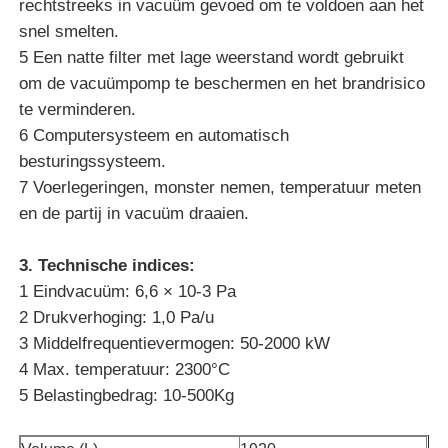
rechtstreeks in vacuüm gevoed om te voldoen aan het
snel smelten.
5 Een natte filter met lage weerstand wordt gebruikt
Ongeveer ons
om de vacuümpomp te beschermen en het brandrisico
te verminderen.
Fabrieksreis
6 Computersysteem en automatisch
besturingssysteem.
Kwaliteitscontrole
7 Voerlegeringen, monster nemen, temperatuur meten
en de partij in vacuüm draaien.
Contacteer ons
3. Technische indices:
1 Eindvacuüm: 6,6 × 10-3 Pa
Nieuws
2 Drukverhoging: 1,0 Pa/u
3 Middelfrequentievermogen: 50-2000 kW
4 Max. temperatuur: 2300°C
Gevallen
5 Belastingbedrag: 10-500Kg
Verzoek om een Citaat