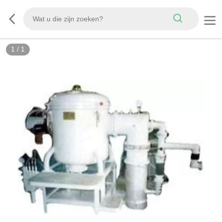
1
/
1