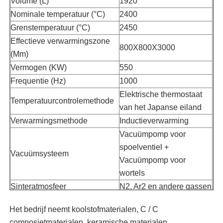
Volume (L)
1920
Nominale temperatuur (°C)
2400
Vacuüminductie Smeltende Oven
Grenstemperatuur (°C)
2450
Effectieve verwarmingszone
800X800X3000
(Mm)
industriële smeltende oven
Vermogen (KW)
550
Frequentie (Hz)
1000
aluminium smeltoven
Elektrische thermostaat
Temperatuurcontrolemethode
van het Japanse eiland
Vacuümsinteroven
Verwarmingsmethode
Inductieverwarming
Vacuümpomp voor
spoelventiel +
glas aanmakende oven
Vacuümsysteem
Vacuümpomp voor
wortels
Plasmaboogoven
Sinteratmosfeer
N2, Ar2 en andere gassen
Nominale
380
Het bedrijf neemt koolstofmaterialen, C / C
stroomtoevoerspanning (V)
de oven van de autobodem
composietmaterialen, keramische materialen