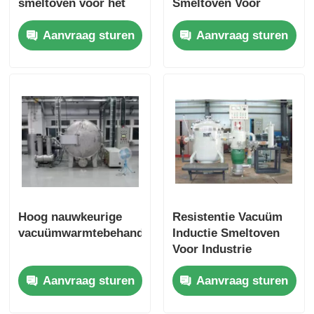
smeltoven voor het
Smeltoven Voor
smelten van koper /
Productie Keramiek
Aanvraag sturen
Aanvraag sturen
aluminium
Hoog nauwkeurige
Resistentie Vacuüm
vacuümwarmtebehandelingsoven1
Inductie Smeltoven
Voor Industrie
Laboratorium Op
Aanvraag sturen
Aanvraag sturen
maat