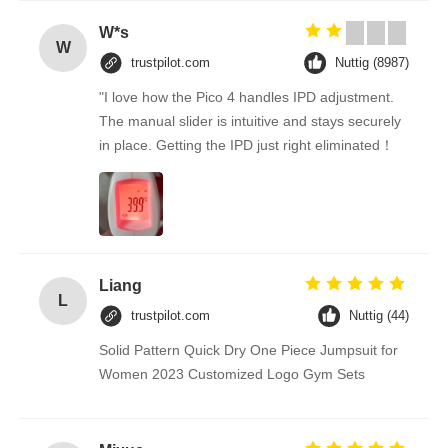
W*s
W
trustpilot.com
Nuttig (8987)
"I love how the Pico 4 handles IPD adjustment.
The manual slider is intuitive and stays securely
in place. Getting the IPD just right eliminated！
Liang
L
trustpilot.com
Nuttig (44)
Solid Pattern Quick Dry One Piece Jumpsuit for
Women 2023 Customized Logo Gym Sets