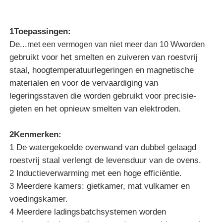
Energiebesparende inductie smeltoven met
vacuüm
1Toepassingen:
De...
worden
met een vermogen van niet meer dan 10 W
gebruikt voor het smelten en zuiveren van roestvrij
staal, hoogtemperatuurlegeringen en magnetische
materialen en voor de vervaardiging van
legeringsstaven die worden gebruikt voor precisie-
gieten en het opnieuw smelten van elektroden.
2Kenmerken:
1 De watergekoelde ovenwand van dubbel gelaagd
Huis
roestvrij staal verlengt de levensduur van de ovens.
2 Inductieverwarming met een hoge efficiëntie.
3 Meerdere kamers: gietkamer, mat vulkamer en
Producten
voedingskamer.
4 Meerdere ladingsbatchsystemen worden
VR-show