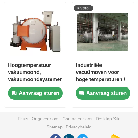
Hoogtemperatuur
Industriële
vakuumoond,
vacuümoven voor
vakuumoondsystemen
hoge temperaturen /
voor harde legeringen
Vacuümhardingsoven
Aanvraag sturen
Aanvraag sturen
Stabiel
Thuis
Ongeveer ons
Contacteer ons
Desktop Site
Sitemap
Privacybeleid