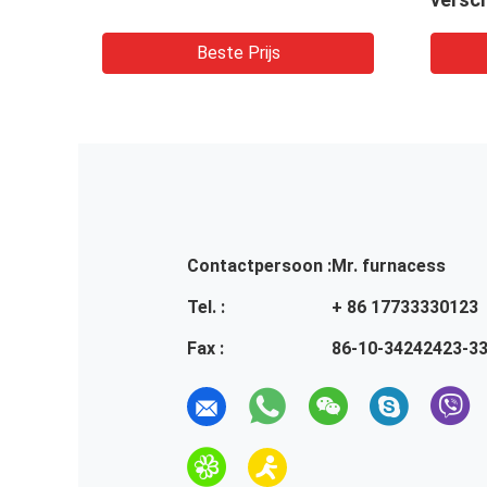
kools
Beste Prijs
Contactpersoon :
Mr. furnacess
Tel. :
+ 86 17733330123
Fax :
86-10-34242423-3