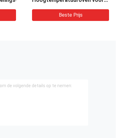
het zuiveren van
grafietpoeder
Beste Prijs