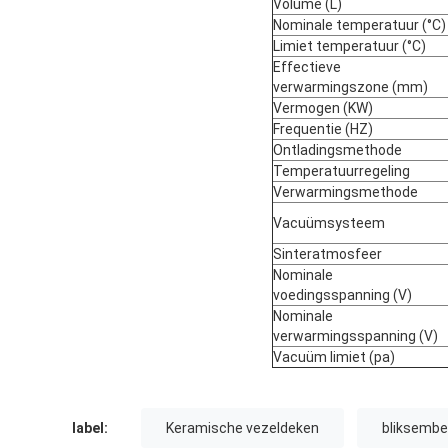
Volume (L)
Nominale temperatuur (°C)
Limiet temperatuur (°C)
Effectieve
verwarmingszone (mm)
Vermogen (KW)
Frequentie (HZ)
Ontladingsmethode
Temperatuurregeling
Verwarmingsmethode
Vacuümsysteem
Sinteratmosfeer
Nominale
voedingsspanning (V)
Nominale
verwarmingsspanning (V)
Vacuüm limiet (pa)
label:
Keramische vezeldeken
bliksembe