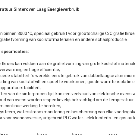
tuur Sinteroven Laag Energieverbruik
binnen 3000 °C, speciaal gebruikt voor grootschalige C/C grafietkroes
grafietvorming van koolstofmaterialen en andere schaalproductie.
specificaties:
fietkroes kan voldoen aan de grafietvorming van grote koolstofmateria
verwarming en hoge efficiëntie;
goede stabiliteit: 's werelds eerste gebruik van dubbellaagse alumini
uiting van koolstofvilt en spoel te voorkomen, goede warmte-isolatie 
pparatuurstabiliteit;
ften van de sinterproces tijd, kan een veelvoud van elektrische ovens
voud van ovens worden respectievelijk bekrachtigd om de temperatuur 
om continue werking te bereiken;
g systeem, waterstroom monitoring en bescherming van elke voedings
 voor ovenconversie; uitgebreid PLC water-, elektriciteits- en gas au