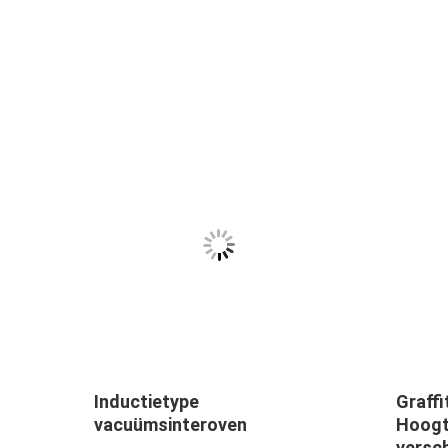
Inductietype
Graffi
oven
vacuümsinteroven
Hoogt
versch