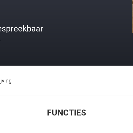
espreekbaar
s
jving
FUNCTIES