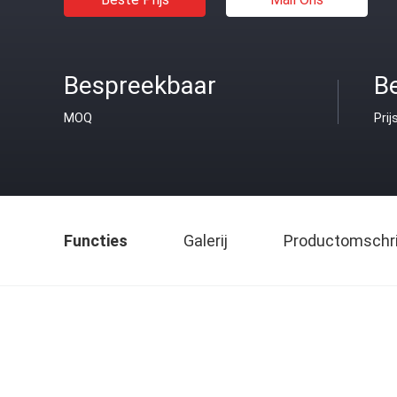
Bespreekbaar
B
MOQ
Prij
Functies
Galerij
Productomschri