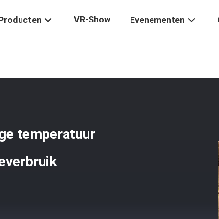
VR-Show
Producten
Evenementen
Met Groot Volume En Hoge Temperatuur Voor Sinteren Met Laag Energ
oge temperatuur
everbruik