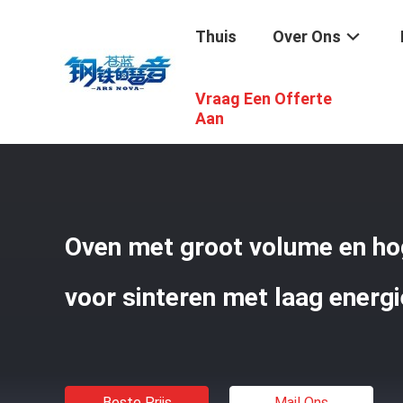
Thuis
Over Ons
Vraag Een Offerte
Thuis
/
Producten
/
Oven Op Hoge Temperatuur
/
Oven 
Aan
Oven met groot volume en h
voor sinteren met laag energi
Beste Prijs
Mail Ons