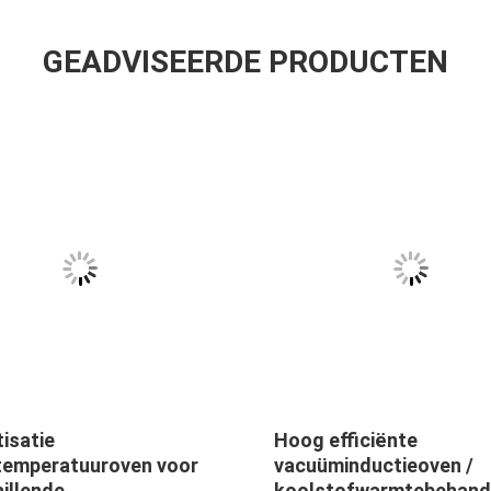
GEADVISEERDE PRODUCTEN
tisatie
Hoog efficiënte
emperatuuroven voor
vacuüminductieoven /
illende
koolstofwarmtebehand