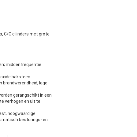
, C/C cilinders met grote
len; middenfrequentie
umoxide baksteen
en brandwerendheid, lage
 worden gerangschikt in een
te verhogen en uit te
kast, hoogwaardige
tomatisch besturings- en