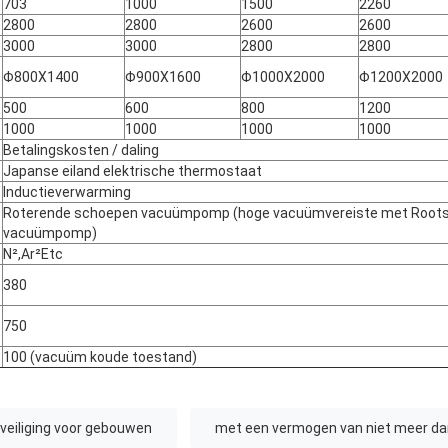
703
1000
1500
2260
2800
2800
2600
2600
3000
3000
2800
2800
Φ800X1400
Φ900X1600
Φ1000X2000
Φ1200X2000
500
600
800
1200
1000
1000
1000
1000
Betalingskosten / daling
Japanse eiland elektrische thermostaat
Inductieverwarming
Roterende schoepen vacuümpomp (hoge vacuümvereiste met Root
vacuümpomp)
N²,Ar²Etc
380
750
100 (vacuüm koude toestand)
veiliging voor gebouwen
met een vermogen van niet meer da