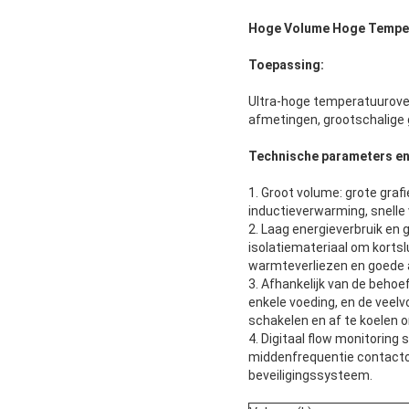
Hoge Volume Hoge Tempera
Toepassing
:
Ultra-hoge temperatuuroven 
afmetingen, grootschalige 
Technische parameters en 
1. Groot volume: grote gra
inductieverwarming, snelle 
2. Laag energieverbruik en 
isolatiemateriaal om kortsl
warmteverliezen en goede a
3. Afhankelijk van de behoe
enkele voeding, en de veel
schakelen en af te koelen 
4. Digitaal flow monitorin
middenfrequentie contactor
beveiligingssysteem.