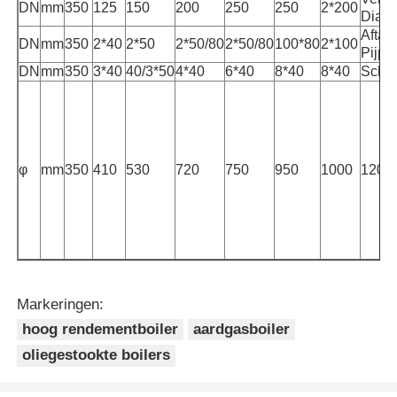
DN
mm
350
125
150
200
250
250
2*200
Diame
Aftap
DN
mm
350
2*40
2*50
2*50/80
2*50/80
100*80
2*100
Pijpd
DN
mm
350
3*40
40/3*50
4*40
6*40
8*40
8*40
Schoo
φ
mm
350
410
530
720
750
950
1000
1200
Markeringen:
hoog rendementboiler
aardgasboiler
oliegestookte boilers