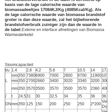
basis van de lage calorische waarde van
biomassadeeltjes 17084KJ/Kg (4085Kcal/Kg). Als
de lage calorische waarde van biomassa brandstof
groter is dan deze waarde, zal het bijbehorende
brandstofverbruik zuiniger zijn dan de waarde in
de tabel.
Externe en interface afmetingen van Biomassa
Warmwaterketel
Stoomcapaciteit
t/u
1.4
2.8
4.2
5.6
7
10.5
14
17.5
mm
350
7380
6900
7000
2800
8700
11900
1070
L
mm
350
2700
2660
3400
3020
3340
3200
3000
mm
350
3570
3500
3570
3500
3570
2360
4000
/
t
24.5
31
30
32.5
34
35
36
36
Veili
DN
mm
350
125
150
200
250
250
2*200
Diame
Veili