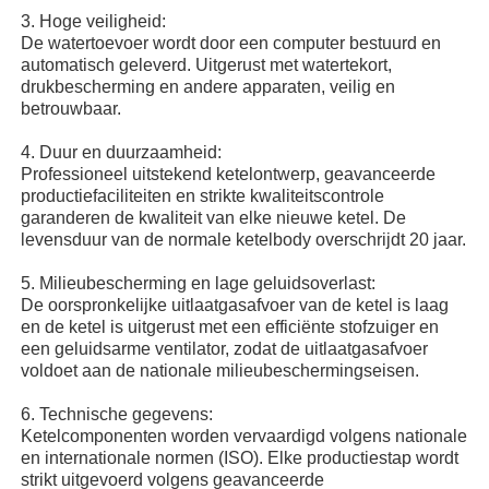
3. Hoge veiligheid:
De watertoevoer wordt door een computer bestuurd en
Vacuüminductie Smeltende Oven
automatisch geleverd. Uitgerust met watertekort,
drukbescherming en andere apparaten, veilig en
betrouwbaar.
industriële smeltende oven
4. Duur en duurzaamheid:
Professioneel uitstekend ketelontwerp, geavanceerde
aluminium smeltoven
productiefaciliteiten en strikte kwaliteitscontrole
garanderen de kwaliteit van elke nieuwe ketel. De
levensduur van de normale ketelbody overschrijdt 20 jaar.
Vacuümsinteroven
5. Milieubescherming en lage geluidsoverlast:
De oorspronkelijke uitlaatgasafvoer van de ketel is laag
en de ketel is uitgerust met een efficiënte stofzuiger en
glas aanmakende oven
een geluidsarme ventilator, zodat de uitlaatgasafvoer
voldoet aan de nationale milieubeschermingseisen.
Plasmaboogoven
6. Technische gegevens:
Ketelcomponenten worden vervaardigd volgens nationale
en internationale normen (ISO). Elke productiestap wordt
de oven van de autobodem
strikt uitgevoerd volgens geavanceerde