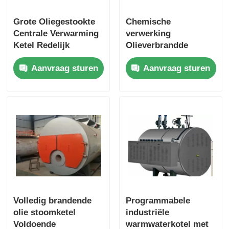
Grote Oliegestookte
Chemische
Centrale Verwarming
verwerking
Ketel Redelijk
Olieverbrandde
Ontwerp Uitstekende
industriële
Aanvraag sturen
Aanvraag sturen
Uitbreidbaarheid
warmwaterketel met
mobiele rookdoos
Volledig brandende
Programmabele
olie stoomketel
industriële
Voldoende
warmwaterkotel met