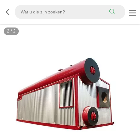
2
/
2