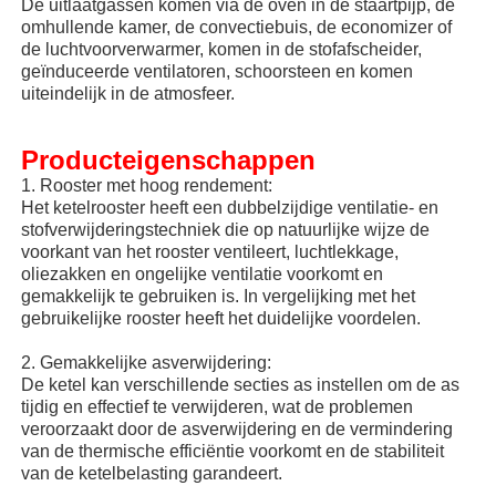
De uitlaatgassen komen via de oven in de staartpijp, de
omhullende kamer, de convectiebuis, de economizer of
de luchtvoorverwarmer, komen in de stofafscheider,
Ongeveer ons
geïnduceerde ventilatoren, schoorsteen en komen
uiteindelijk in de atmosfeer.
Fabrieksreis
Producteigenschappen
1. Rooster met hoog rendement:
Kwaliteitscontrole
Het ketelrooster heeft een dubbelzijdige ventilatie- en
stofverwijderingstechniek die op natuurlijke wijze de
voorkant van het rooster ventileert, luchtlekkage,
Contacteer ons
oliezakken en ongelijke ventilatie voorkomt en
gemakkelijk te gebruiken is. In vergelijking met het
gebruikelijke rooster heeft het duidelijke voordelen.
Nieuws
2. Gemakkelijke asverwijdering:
De ketel kan verschillende secties as instellen om de as
tijdig en effectief te verwijderen, wat de problemen
Gevallen
veroorzaakt door de asverwijdering en de vermindering
van de thermische efficiëntie voorkomt en de stabiliteit
van de ketelbelasting garandeert.
Verzoek om een Citaat