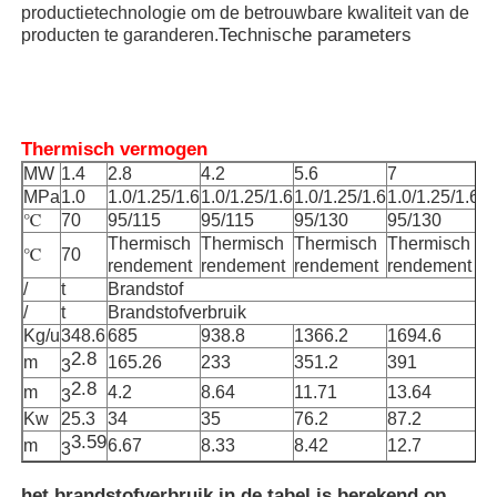
productietechnologie om de betrouwbare kwaliteit van de
Technische parameters
producten te garanderen.
Oven op hoge temperatuur
Industriële warmwaterketel
Thermisch vermogen
MW
1.4
2.8
4.2
5.6
7
1
Gasverwarming
MPa
1.0
1.0/1.25/1.6
1.0/1.25/1.6
1.0/1.25/1.6
1.0/1.25/1.6
1.
℃
70
95/115
95/115
95/130
95/130
9
Thermisch
Thermisch
Thermisch
Thermisch
T
℃
70
biomassastoomketel
rendement
rendement
rendement
rendement
r
/
t
Brandstof
/
t
Brandstofverbruik
Industriële laboratoriumoven
Kg/u
348.6
685
938.8
1366.2
1694.6
2
2.8
m
165.26
233
351.2
391
5
3
2.8
m
4.2
8.64
11.71
13.64
1
3
Vacuüm Droogoven
Kw
25.3
34
35
76.2
87.2
1
3.59
m
6.67
8.33
8.42
12.7
1
3
CCM gietmachine
het brandstofverbruik in de tabel is berekend op