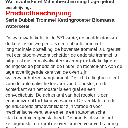
Warmwaterketel Milieubescherming Lage geluid
beschrijving:
Productbeschrijving
Serie Dubbel Trommel Kettingrooster Biomassa
Waterketel
De warmwaterketel in de SZL-serie, de hoofdmotor van
de ketel, is ontworpen als een dubbele trommel
longitudinale opstelling, de bovenste trommel is uitgerust
met een stoom-waterafscheider, de onderste trommel is
uitgerust met een afvalwaterzuiveringsinstallatie tijdens
de ingestelde periode en de linker- en rechterkant. Aan de
tegenoverliggende kant van de oven zijn
waterwandbuizen aangebracht. De lichtkettingbuis dient
voor de automatische toevoer van brandstof, en de
achterkant van het rooster is een graf en een
Huis
convectiebuis. De achterkant van het rooster is een
economizer of luchtvoorverwarmer. De ventilator en de
geïnduceerde draadventilator zijn verdeeld voor
Producten
mechanische ventilatie en er is een automatische
slakkenreiniger geïnstalleerd. De brandstof valt in het
kettingrooster en komt de oven binnen voor verbranding.
VR-show