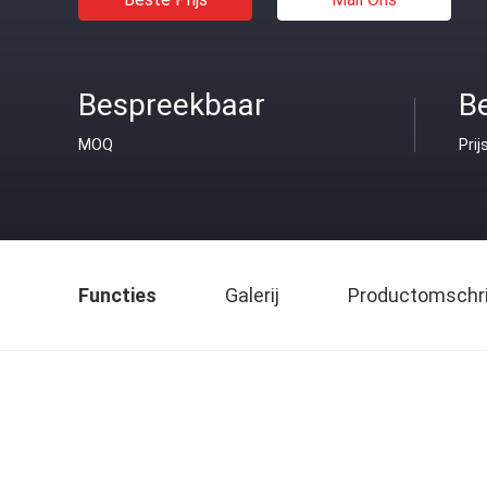
Bespreekbaar
B
MOQ
Prij
Functies
Galerij
Productomschri