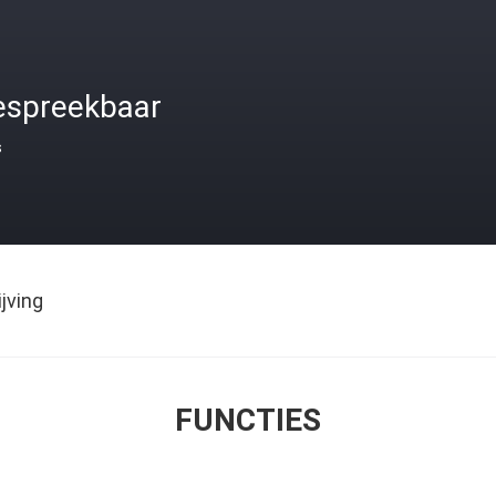
espreekbaar
s
jving
FUNCTIES