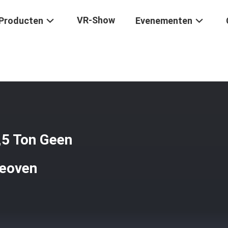
VR-Show
Producten
Evenementen
ng Smeltoven, 1,5 Ton Geen Vervuiling Megatherm Inductieoven
,5 Ton Geen
ieoven