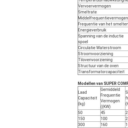
Temperatuurnauwkeurighe
Vervoervermogen
Smeltrate
Middelfrequentievermogen
Frequentie van het smelte
Energieverbruik
Spanning van de inductie
spoel
Circulatie Waterstroom
Stroomvoorziening
Tilovenvoorziening
Structuur van de oven
Transformatorcapaciteit
Modellen van SUPER COMP
Gemiddeld
Laad
S
Frequentie
Capaciteit
f
Vermogen
(kg)
(
((KW)
50
45
2
150
100
2
300
160
1