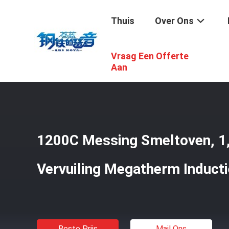
Thuis
Over Ons
Vraag Een Offerte
Thuis
/
Producten
/
Aluminium Smeltoven
/
1200C Messi
Aan
1200C Messing Smeltoven, 1
Vervuiling Megatherm Induct
Beste Prijs
Mail Ons