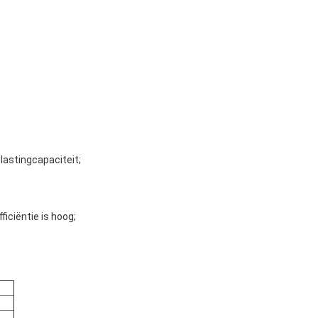
astingcapaciteit;
iciëntie is hoog;