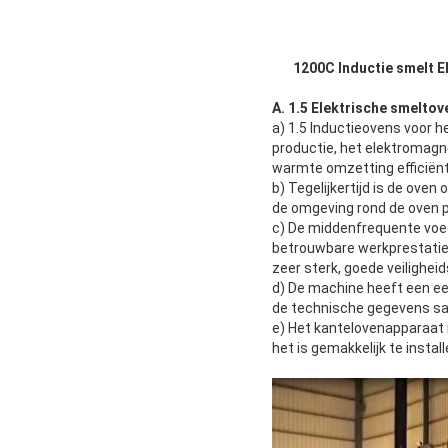
1200C Inductie smelt E
A. 1.5 Elektrische smeltov
a) 1.5 Inductieovens voor 
productie, het elektromagn
warmte omzetting efficiënti
b) Tegelijkertijd is de ov
de omgeving rond de oven p
c) De middenfrequente voed
betrouwbare werkprestatie.D
zeer sterk, goede veilighei
d) De machine heeft een ee
de technische gegevens sam
e) Het kantelovenapparaat m
het is gemakkelijk te installe