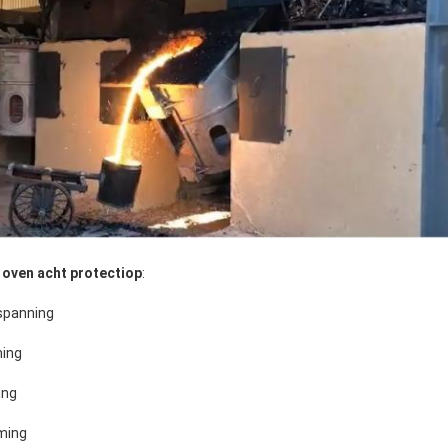
 oven acht protecti
op
:
spanning
ming
ing
ming