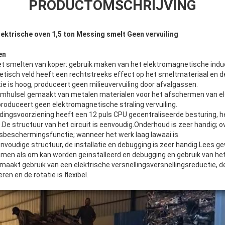
PRODUCTOMSCHRIJVING
lektrische oven 1,5 ton Messing smelt Geen vervuiling
en
het smelten van koper: gebruik maken van het elektromagnetische indu
etisch veld heeft een rechtstreeks effect op het smeltmateriaal en 
e is hoog, produceert geen milieuvervuiling door afvalgassen.
en omhulsel gemaakt van metalen materialen voor het afschermen van 
roduceert geen elektromagnetische straling vervuiling.
ingsvoorziening heeft een 12 puls CPU gecentraliseerde besturing, he
e structuur van het circuit is eenvoudig.Onderhoud is zeer handig; o
dsbeschermingsfunctie; wanneer het werk laag lawaai is.
nvoudige structuur, de installatie en debugging is zeer handig.Lees 
en als om kan worden geïnstalleerd en debugging en gebruik van het
aakt gebruik van een elektrische versnellingsversnellingsreductie, de
ren en de rotatie is flexibel.