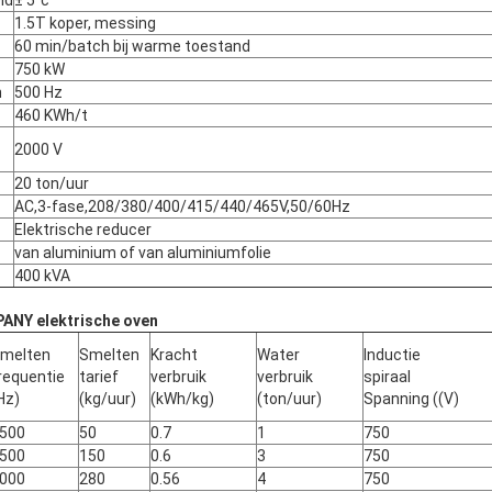
id
± 5°c
1.5T koper, messing
60 min/batch bij warme toestand
750 kW
n
500 Hz
460 KWh/t
2000 V
20 ton/uur
AC,3-fase,208/380/400/415/440/465V,50/60Hz
Elektrische reducer
van aluminium of van aluminiumfolie
400 kVA
ANY elektrische oven
melten
Smelten
Kracht
Water
Inductie
requentie
tarief
verbruik
verbruik
spiraal
Hz)
(kg/uur)
(kWh/kg)
(ton/uur)
Spanning ((V)
500
50
0.7
1
750
500
150
0.6
3
750
000
280
0.56
4
750