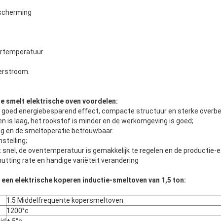
escherming
ertemperatuur
erstroom.
 smelt elektrische oven voordelen:
goed energiebesparend effect, compacte structuur en sterke overbel
n is laag, het rookstof is minder en de werkomgeving is goed;
g en de smeltoperatie betrouwbaar.
telling;
snel, de oventemperatuur is gemakkelijk te regelen en de productie-eff
utting rate en handige variëteit verandering
een elektrische koperen inductie-smeltoven van 1,5 ton:
1.5 Middelfrequente kopersmeltoven
1200°c