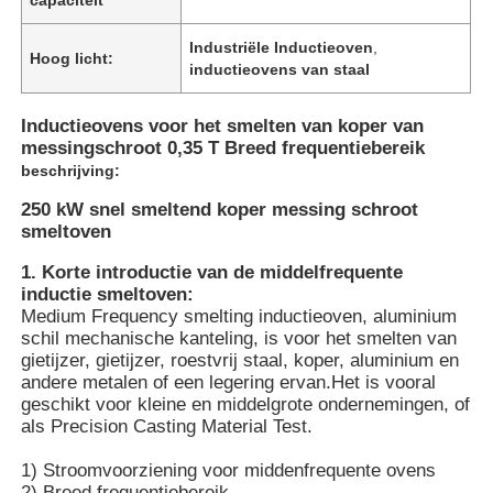
Industriële Inductieoven
,
Hoog licht:
inductieovens van staal
Inductieovens voor het smelten van koper van
messingschroot 0,35 T Breed frequentiebereik
beschrijving:
250 kW snel smeltend koper messing schroot
smeltoven
1. Korte introductie van de middelfrequente
inductie smeltoven:
Medium Frequency smelting inductieoven, aluminium
schil mechanische kanteling, is voor het smelten van
Huis
gietijzer, gietijzer, roestvrij staal, koper, aluminium en
andere metalen of een legering ervan.Het is vooral
geschikt voor kleine en middelgrote ondernemingen, of
Producten
als Precision Casting Material Test.
1) Stroomvoorziening voor middenfrequente ovens
VR-show
2) Breed frequentiebereik