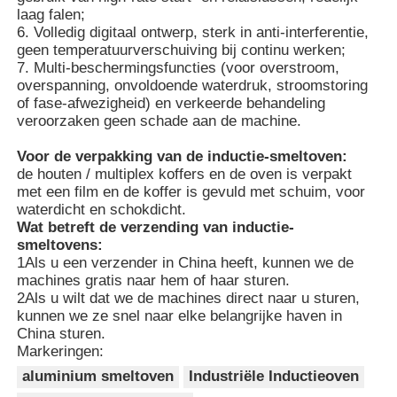
laag falen;
6. Volledig digitaal ontwerp, sterk in anti-interferentie,
Oven op hoge temperatuur
geen temperatuurverschuiving bij continu werken;
7. Multi-beschermingsfuncties (voor overstroom,
overspanning, onvoldoende waterdruk, stroomstoring
Industriële warmwaterketel
of fase-afwezigheid) en verkeerde behandeling
veroorzaken geen schade aan de machine.
Gasverwarming
Voor de verpakking van de inductie-smeltoven:
de houten / multiplex koffers en de oven is verpakt
met een film en de koffer is gevuld met schuim, voor
waterdicht en schokdicht.
biomassastoomketel
Wat betreft de verzending van inductie-
smeltovens:
1Als u een verzender in China heeft, kunnen we de
Industriële laboratoriumoven
machines gratis naar hem of haar sturen.
2Als u wilt dat we de machines direct naar u sturen,
kunnen we ze snel naar elke belangrijke haven in
Vacuüm Droogoven
China sturen.
Markeringen:
aluminium smeltoven
Industriële Inductieoven
CCM gietmachine