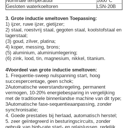
Nominale temperatuur
1600°C
Gesloten waterkoeltoren
LSN-20B
Vacuüminductie Smeltende Oven
3. Grote inductie smeltoven Toepassing:
1) ijzer, ruwe ijzer, gietijzer;
2) staal, roestvrij staal, gegoten staal, koolstofstaal en
industriële smeltende oven
lagerstaal;
(3) goud, zilver, platina;
4) koper, messing, brons;
aluminium smeltoven
(5) aluminium, aluminiumlegering;
(6) zink, lood, tin, magnesium, nikkel, titanium.
Vacuümsinteroven
4Voordeel van grote inductie smeltoven:
1. Frequentie-sweep nulspanning start, hoog
succespercentage, geen schok;
2Automatische weerstandsregeling, permanent
glas aanmakende oven
vermogen, 10-20% energiebesparing in vergelijking
met de traditionele binnenlandse machine van dit type;
3Automatische fase-sequentieaanpassing, zonder
Plasmaboogoven
synchronisatie;
4. Goede prestaties bij herlaad, automatisch herstel;
5. zeer geïntegreerd in besturingscircuits, zonder
de oven van de autobodem
gebruik van high-rate start- en relaislussen, redelijk