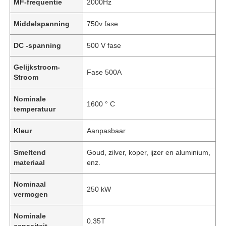
MF-frequentie
2000Hz
Middelspanning
750v fase
DC -spanning
500 V fase
Gelijkstroom-
Fase 500A
Stroom
Nominale
1600 ° C
temperatuur
Kleur
Aanpasbaar
Smeltend
Goud, zilver, koper, ijzer en aluminium,
materiaal
enz.
Nominaal
250 kW
vermogen
Nominale
0.35T
capaciteit