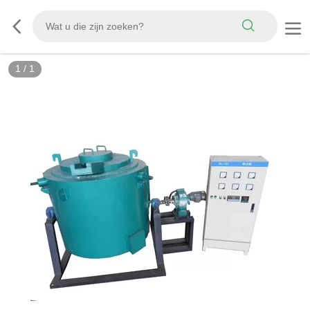
1
/
1