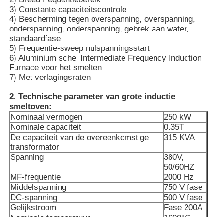
3) Constante capaciteitscontrole
4) Bescherming tegen overspanning, overspanning,
Ongeveer ons
onderspanning, onderspanning, gebrek aan water,
standaardfase
5) Frequentie-sweep nulspanningsstart
6) Aluminium schel Intermediate Frequency Induction
Fabrieksreis
Furnace voor het smelten
7) Met verlagingsraten
Kwaliteitscontrole
2. Technische parameter van grote inductie
smeltoven:
Nominaal vermogen
250 kW
Contacteer ons
Nominale capaciteit
0.35T
De capaciteit van de overeenkomstige
315 KVA
transformator
Nieuws
Spanning
380V,
50/60HZ
MF-frequentie
2000 Hz
Gevallen
Middelspanning
750 V fase
DC-spanning
500 V fase
Gelijkstroom
Fase 200A
Verzoek om een Citaat