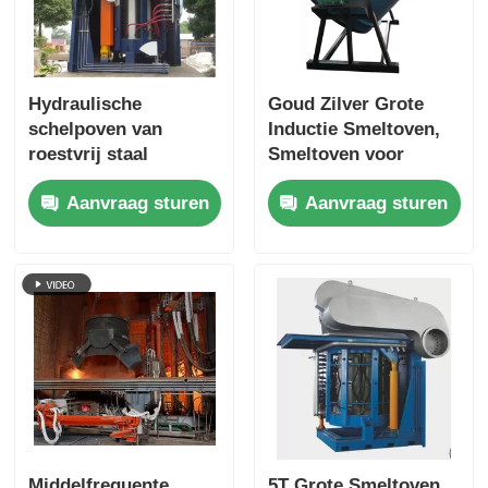
Hydraulische
Goud Zilver Grote
schelpoven van
Inductie Smeltoven,
roestvrij staal
Smeltoven voor
Edelmetalen
Aanvraag sturen
Aanvraag sturen
Middelfrequente
5T Grote Smeltoven,