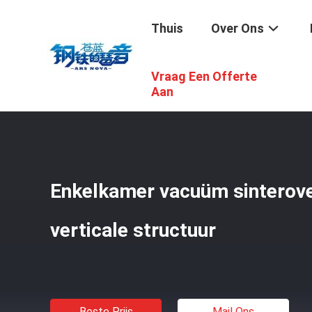
Thuis
Over Ons
Vraag Een Offerte
Thuis
/
Producten
/
Vacuümsinteroven
/
Enkelkamer Va
Aan
Enkelkamer vacuüm sinterov
verticale structuur
Beste Prijs
Mail Ons