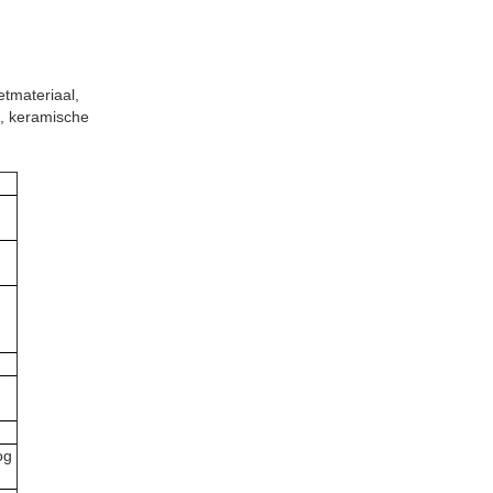
etmateriaal,
n, keramische
og