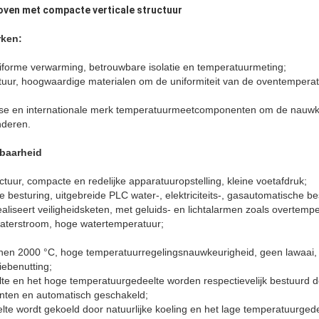
ven met compacte verticale structuur​
ken:
forme verwarming, betrouwbare isolatie en temperatuurmeting;
tuur, hoogwaardige materialen om de uniformiteit van de oventempera
dse en internationale merk temperatuurmeetcomponenten om de nauwk
nderen.
baarheid
ctuur, compacte en redelijke apparatuuropstelling, kleine voetafdruk;
esturing, uitgebreide PLC water-, elektriciteits-, gasautomatische be
aliseert veiligheidsketen, met geluids- en lichtalarmen zoals overtemp
aterstroom, hoge watertemperatuur;
en 2000 °C, hoge temperatuurregelingsnauwkeurigheid, geen lawaai, g
giebenutting;
te en het hoge temperatuurgedeelte worden respectievelijk bestuurd d
nten en automatisch geschakeld;
te wordt gekoeld door natuurlijke koeling en het lage temperatuurged