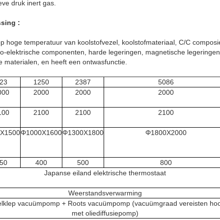
eve druk inert gas.
sing :
op hoge temperatuur van koolstofvezel, koolstofmateriaal, C/C composi
o-elektrische componenten, harde legeringen, magnetische legeringe
 materialen, en heeft een ontwasfunctie.
23
1250
2387
5086
000
2000
2000
2000
100
2100
2100
2100
X1500
Φ1000X1600
Φ1300X1800
Φ1800X2000
50
400
500
800
Japanse eiland elektrische thermostaat
Weerstandsverwarming
lklep vacuümpomp + Roots vacuümpomp (vacuümgraad vereisten ho
met oliediffusiepomp)