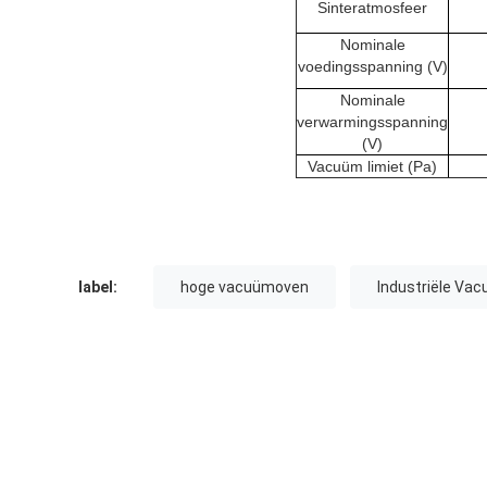
Sinteratmosfeer
Nominale
voedingsspanning (V)
Nominale
verwarmingsspanning
(V)
Vacuüm limiet (Pa)
label:
hoge vacuümoven
Industriële Va