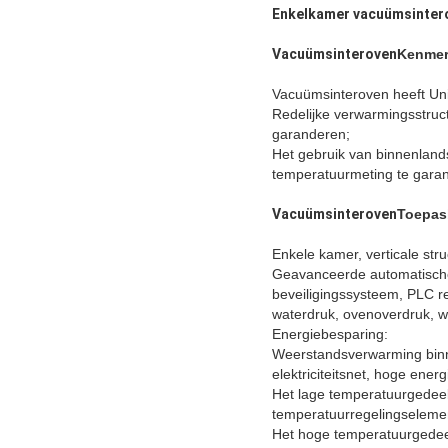
Enkelkamer vacuümsintero
Vacuümsinteroven
Kenmer
Vacuümsinteroven heeft Uni
Redelijke verwarmingsstruc
garanderen;
Het gebruik van binnenlan
temperatuurmeting te gara
Vacuümsinteroven
Toepas
Enkele kamer, verticale stru
Geavanceerde automatische b
beveiligingssysteem, PLC re
waterdruk, ovenoverdruk, w
Energiebesparing:
Weerstandsverwarming binn
elektriciteitsnet, hoge ener
Het lage temperatuurgedeel
temperatuurregelingseleme
Het hoge temperatuurgedeel