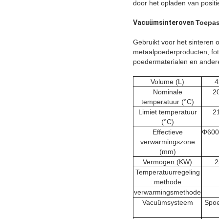
door het opladen van positi
Vacuümsinteroven
Toepas
Gebruikt voor het sinteren 
metaalpoederproducten, fot
poedermaterialen en andere
Volume (L)
4
Nominale
2
temperatuur (°C)
Limiet temperatuur
2
(°C)
Effectieve
Φ600
verwarmingszone
(mm)
Vermogen (KW)
2
Temperatuurregeling
methode
verwarmingsmethode
Vacuümsysteem
Spoe