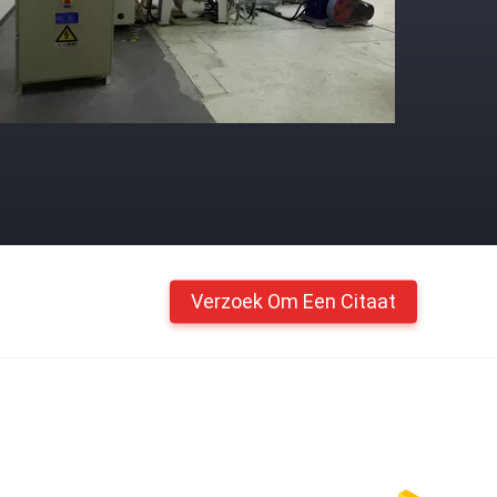
Verzoek Om Een Citaat