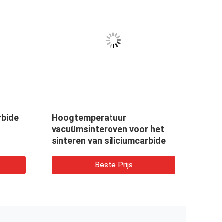
rbide
Hoogtemperatuur
Vert
vacuümsinteroven voor het
van 
sinteren van siliciumcarbide
Beste Prijs