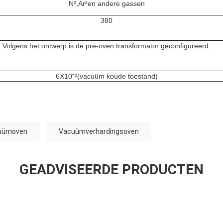
N²,Ar²en andere gassen
380
Volgens het ontwerp is de pre-oven transformator geconfigureerd.
6X10ˉ²(vacuüm koude toestand)
cuümoven
Vacuümverhardingsoven
GEADVISEERDE PRODUCTEN