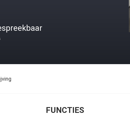
espreekbaar
s
jving
FUNCTIES