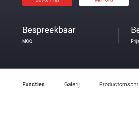
Bespreekbaar
B
MOQ
Prij
Functies
Galerij
Productomschri