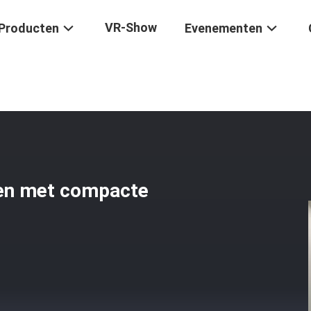
VR-Show
Producten
Evenementen
cuüm Sinteroven Met Compacte Verticale Structuur
en met compacte