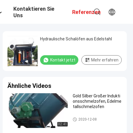
Kontaktieren Sie
Referenzen
Uns
Hydraulische Schalöfen aus Edelstahl
Kontakt jetzt
Mehr erfahren
Ähnliche Videos
Gold Silber Großer Indukti
onsschmelzofen, Edelme
tallschmelzofen
industrielle Schmelzofen
2020-12-08
02:41