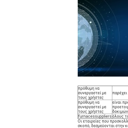
πρόθυμη να
συνεργαστεί με
παρέχει
τους χρήστες
πρόθυμη να
είναι πρ
συνεργαστεί με
προετοι
τους χρήστες
δοκιμών
furnacessuppliers
όλους τ
Οι εταιρείες που προσκολλ
σκοπό, δεσμεύονται στην κ