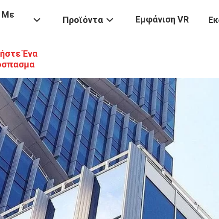
 Με
Εμφάνιση VR
Προϊόντα
Εκ
ήστε Ένα
όσπασμα