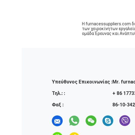
Η furnacessuppliers.com δ
των χειροκίνητων εργαλείω
ομάδα Έρευνας και Ανάπτυξ
Υπεύθυνος Επικοινωνίας :
Mr. furna
Τηλ.: :
+ 86 177
Φαξ :
86-10-34