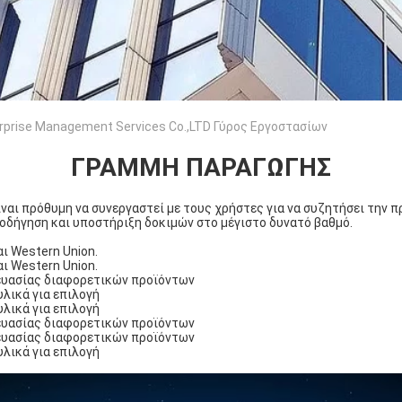
terprise Management Services Co.,LTD Γύρος Εργοστασίων
ΓΡΑΜΜΉ ΠΑΡΑΓΩΓΉΣ
ίναι πρόθυμη να συνεργαστεί με τους χρήστες για να συζητήσει την 
θοδήγηση και υποστήριξη δοκιμών στο μέγιστο δυνατό βαθμό.
ι Western Union.
ι Western Union.
ευασίας διαφορετικών προϊόντων
λικά για επιλογή
λικά για επιλογή
ευασίας διαφορετικών προϊόντων
ευασίας διαφορετικών προϊόντων
λικά για επιλογή