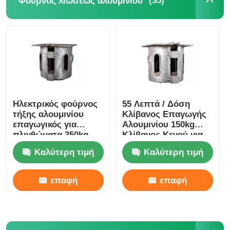
(35)
Φούρνος λιώσεως αλουμινίου
Ηλεκτρικός φούρνος
55 Λεπτά / Δόση
τήξης αλουμινίου
Κλίβανος Επαγωγής
επαγωγικός για
Αλουμινίου 150kg
πλινθώματα 350kg
Κλίβανος Κενού για
Βάρος Ανθεκτικός
Μπλόκ Σταθερός
Καλύτερη τιμή
Καλύτερη τιμή
επαφή
επαφή