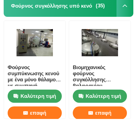
(35)
Φούρνος συγκόλλησης υπό κενό
Φούρνος
Βιομηχανικός
συμπύκνωσης κενού
φούρνος
με ένα μόνο θάλαμο
συγκόλλησης
με συμπαγή
βαλφραμίου-
κατακόρυφη δομή
καρβιδίου / Μεγάλος
Καλύτερη τιμή
Καλύτερη τιμή
φούρνος
γραφιτισμού
επαφή
επαφή