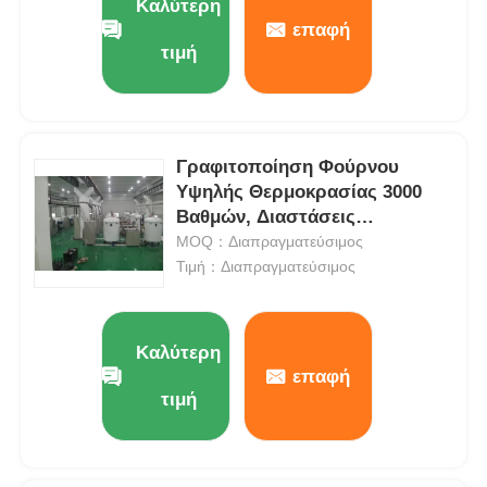
Καλύτερη
επαφή
τιμή
Γραφιτοποίηση Φούρνου
Υψηλής Θερμοκρασίας 3000
Βαθμών, Διαστάσεις
Προσαρμοσμένες
MOQ：Διαπραγματεύσιμος
Τιμή：Διαπραγματεύσιμος
Καλύτερη
επαφή
τιμή