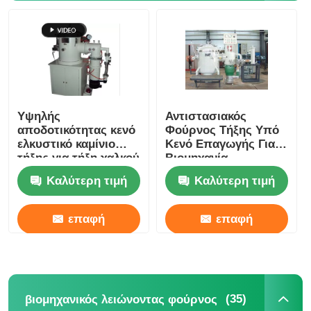
Υψηλής
Αντιστασιακός
αποδοτικότητας κενό
Φούρνος Τήξης Υπό
ελκυστικό καμίνιο
Κενό Επαγωγής Για
τήξης για τήξη χαλκού
Βιομηχανία
/ αλουμινίου
Εργαστήριο
Καλύτερη τιμή
Καλύτερη τιμή
συνάντηση
Προσαρμοσμένο
επαφή
επαφή
(35)
βιομηχανικός λειώνοντας φούρνος