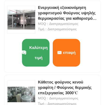
Ενεργειακή εξοικονόμηση
Κενός λειώνοντας φούρνος επαγωγής
γραφιτισμού Φούρνος υψηλής
θερμοκρασίας για καθαρισμό
σκόνης γραφίτη
MOQ：Διαπραγματεύσιμος
βιομηχανικός λειώνοντας φούρνος
Τιμή：Διαπραγματεύσιμος
Φούρνος λιώσεως αλουμινίου
Καλύτερη
επαφή
Φούρνος συγκόλλησης υπό κενό
τιμή
μετριάζοντας φούρνος γυαλιού
Κάθετος φούρνος κενού
Φούρνος πλάσματος τόξου
γραφίτη / Φούρνος θερμικής
επεξεργασίας 3000℃
MOQ：Διαπραγματεύσιμος
κατώτατος φούρνος αυτοκινήτων
Τιμή：Διαπραγματεύσιμος