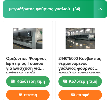
(34)
μετριάζοντας φούρνος γυαλιού
Οριζόντιος Φούρνος
2440*5000 Κονβέκτιος
Εμπειρίας Γυαλιού
θερμαινόμενος
για Ενίσχυση για
γυάλινος φούρνος
Επίπεδο Γυαλί
ασφαλής εκπαίδευση
Κτιρίων
Διαθέσιμη
Καλύτερη τιμή
Καλύτερη τιμή
συντήρηση
επαφή
επαφή