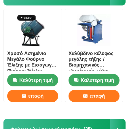
Χρυσό Ασημένιο
Χαλύβδινο κέλυφος
Μεγάλο Φούρνο
μεγάλης τήξης /
Έλιξης με Εισαγωγή,
Βιομηχανικός
Φούρνο Έλιξης
εξοπλισμός τήξης
Αξιοπρεπών
αργύρου 1400KW
Καλύτερη τιμή
Καλύτερη τιμή
Μεταλλικών
επαφή
επαφή