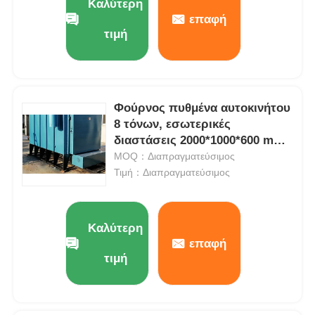
Καλύτερη
επαφή
τιμή
Φούρνος πυθμένα αυτοκινήτου
8 τόνων, εσωτερικές
διαστάσεις 2000*1000*600 mm,
υψηλής απόδοσης
MOQ：Διαπραγματεύσιμος
Τιμή：Διαπραγματεύσιμος
Καλύτερη
επαφή
τιμή