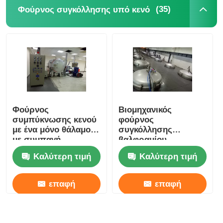
(35)
Φούρνος συγκόλλησης υπό κενό
Φούρνος
Βιομηχανικός
συμπύκνωσης κενού
φούρνος
με ένα μόνο θάλαμο
συγκόλλησης
με συμπαγή
βαλφραμίου-
κατακόρυφη δομή
καρβιδίου / Μεγάλος
Καλύτερη τιμή
Καλύτερη τιμή
φούρνος
γραφιτισμού
επαφή
επαφή