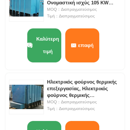
Ονομαστική ισχύς 105 KW
Εύκολη λειτουργία
MOQ：Διαπραγματεύσιμος
Τιμή：Διαπραγματεύσιμος
Καλύτερη
επαφή
τιμή
Ηλεκτρικός φούρνος θερμικής
επεξεργασίας, Ηλεκτρικός
φούρνος θερμικής
επεξεργασίας 380V / 50HZ με
MOQ：Διαπραγματεύσιμος
έλεγχο PID
Τιμή：Διαπραγματεύσιμος