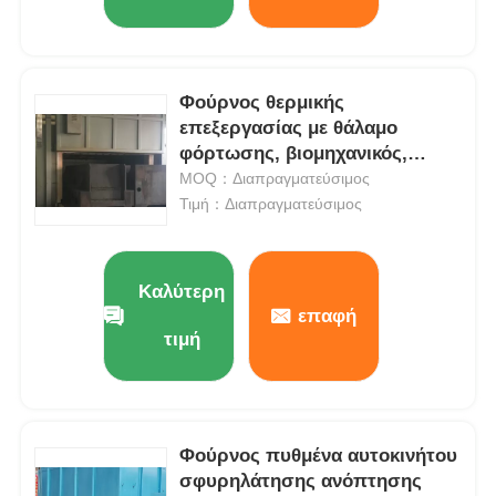
Φούρνος θερμικής
επεξεργασίας με θάλαμο
φόρτωσης, βιομηχανικός,
εξοικονόμηση ενέργειας με
MOQ：Διαπραγματεύσιμος
πλήρη επένδυση από ίνες
Τιμή：Διαπραγματεύσιμος
Καλύτερη
επαφή
τιμή
Φούρνος πυθμένα αυτοκινήτου
σφυρηλάτησης ανόπτησης