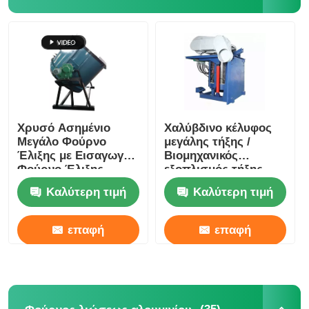
Χρυσό Ασημένιο
Χαλύβδινο κέλυφος
Μεγάλο Φούρνο
μεγάλης τήξης /
Έλιξης με Εισαγωγή,
Βιομηχανικός
Φούρνο Έλιξης
εξοπλισμός τήξης
Αξιοπρεπών
αργύρου 1400KW
Καλύτερη τιμή
Καλύτερη τιμή
Μεταλλικών
επαφή
επαφή