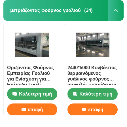
(34)
μετριάζοντας φούρνος γυαλιού
Οριζόντιος Φούρνος
2440*5000 Κονβέκτιος
Εμπειρίας Γυαλιού
θερμαινόμενος
για Ενίσχυση για
γυάλινος φούρνος
Επίπεδο Γυαλί
ασφαλής εκπαίδευση
Κτιρίων
Διαθέσιμη
Καλύτερη τιμή
Καλύτερη τιμή
συντήρηση
επαφή
επαφή