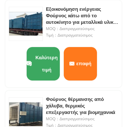
Εξοικονόμηση ενέργειας
Κενός λειώνοντας φούρνος επαγωγής
Φούρνος κάτω από το
αυτοκίνητο για μεταλλικά υλικά
Θερμική επεξεργασία Σταθερή
MOQ：Διαπραγματεύσιμος
βιομηχανικός λειώνοντας φούρνος
Τιμή：Διαπραγματεύσιμος
Φούρνος λιώσεως αλουμινίου
Καλύτερη
επαφή
Φούρνος συγκόλλησης υπό κενό
τιμή
μετριάζοντας φούρνος γυαλιού
Φούρνος θέρμανσης από
Φούρνος πλάσματος τόξου
χάλυβα, θερμικός
επεξεργαστής για βιομηχανικά
MOQ：Διαπραγματεύσιμος
κατώτατος φούρνος αυτοκινήτων
Τιμή：Διαπραγματεύσιμος