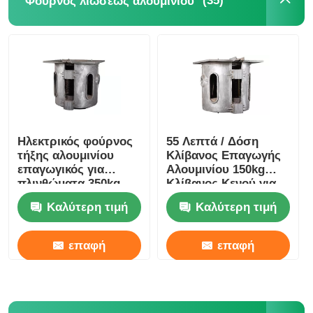
(35)
Φούρνος λιώσεως αλουμινίου
Ηλεκτρικός φούρνος
55 Λεπτά / Δόση
τήξης αλουμινίου
Κλίβανος Επαγωγής
επαγωγικός για
Αλουμινίου 150kg
πλινθώματα 350kg
Κλίβανος Κενού για
Βάρος Ανθεκτικός
Μπλόκ Σταθερός
Καλύτερη τιμή
Καλύτερη τιμή
επαφή
επαφή