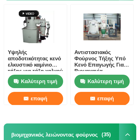
Υψηλής
Αντιστασιακός
αποδοτικότητας κενό
Φούρνος Τήξης Υπό
ελκυστικό καμίνιο
Κενό Επαγωγής Για
τήξης για τήξη χαλκού
Βιομηχανία
/ αλουμινίου
Εργαστήριο
Καλύτερη τιμή
Καλύτερη τιμή
συνάντηση
Προσαρμοσμένο
επαφή
επαφή
(35)
βιομηχανικός λειώνοντας φούρνος