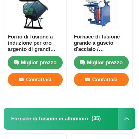
Forno di fusione a
Fornace di fusione
induzione per oro
grande a guscio
argento di grandi
d'acciaio /
dimensioni, Forno di
Apparecchiatura
fusione per metalli
industriale per la
Miglior prezzo
Miglior prezzo
preziosi
fusione dell'argento
1400KW
Contattaci
Contattaci
Casa
Prodotti
(35)
Fornace di fusione in alluminio
Mostra VR