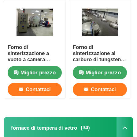
Forno di fusione di induzione di vuoto
forno di fusione industriale
Forno di
Forno di
sinterizzazione a
sinterizzazione al
Fornace di fusione in alluminio
vuoto a camera
carburo di tungsteno
singola con struttura
industriale / Forno di
verticale compatta
grafitizzazione di
Miglior prezzo
Miglior prezzo
Forno di sinterizzazione a vuoto
grandi dimensioni
Contattaci
Contattaci
fornace di tempera di vetro
Forno ad arco al plasma
(34)
fornace di tempera di vetro
fornace inferiore dell'automobile