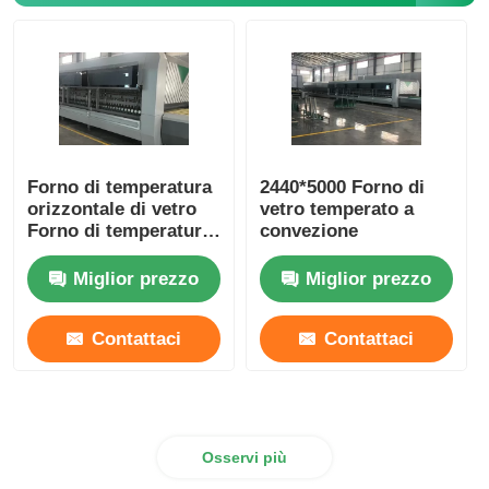
Fornace ad alta temperatura
Caldaia industriale per acqua calda
Forno di temperatura
2440*5000 Forno di
Caldaie a gas
orizzontale di vetro
vetro temperato a
Forno di temperatura
convezione
per la costruzione di
caldaia a vapore della biomassa
vetro piatto
Miglior prezzo
Miglior prezzo
Forno da laboratorio industriale
Contattaci
Contattaci
Forno dell'essiccazione sotto vuoto
Osservi più
Macchina di fusione CCM