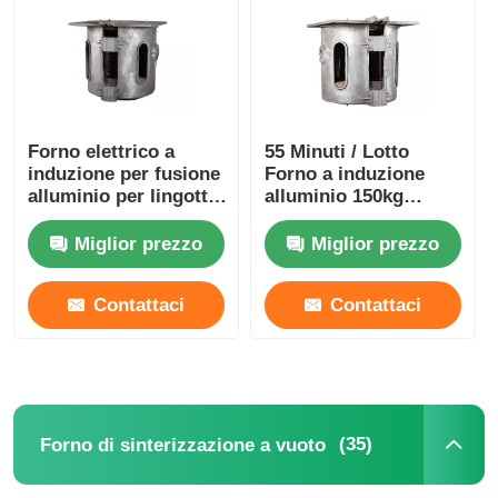
Circa noi
Giro della fabbrica
Forno elettrico a
55 Minuti / Lotto
induzione per fusione
Forno a induzione
alluminio per lingotti,
alluminio 150kg
Controllo di qualità
peso 350 kg, durevole
Forno per lingotti
sottovuoto Stabile
Miglior prezzo
Miglior prezzo
Contattici
Contattaci
Contattaci
Notizie
Casi
(35)
Forno di sinterizzazione a vuoto
Richieda una citazione