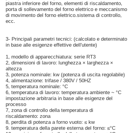
piastra inferiore del forno, elementi di riscaldamento,
porta di sollevamento del forno elettrico e meccanismo
di movimento del forno elettrico.sistema di controllo,
Circa noi
ecc.
Giro della fabbrica
3- Principali parametri tecnici: (calcolato e determinato
in base alle esigenze effettive dell'utente)
Controllo di qualità
1, modello di apparecchiatura: serie RT3
2, dimensioni di lavoro: lunghezza × larghezza ×
altezza
Contattici
3, potenza nominale: kw (potenza di uscita regolabile)
4, alimentazione: trifase / 380V / 50HZ
5, temperatura nominale: °C
6, temperatura di lavoro: temperatura ambiente ~ °C
Notizie
impostazione arbitraria in base alle esigenze del
processo
7, zona di controllo della temperatura di
Casi
riscaldamento: zona
8, perdita di potenza a forno vuoto: ≤ kw
9. temperatura della parete esterna del forno: ≤°C
Richieda una citazione