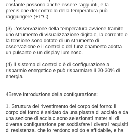
costante possono anche essere raggiunti, e la
precisione del controllo della temperatura può
Fornace ad alta temperatura
raggiungere (+1°C).
(3) L'osservazione della temperatura avviene tramite
Caldaia industriale per acqua calda
uno strumento di visualizzazione digitale, la corrente e
la tensione sono dotate di un strumento di
osservazione e il controllo del funzionamento adotta
Caldaie a gas
un pulsante e un display luminoso.
(4) Il sistema di controllo è di configurazione a
risparmio energetico e può risparmiare il 20-30% di
caldaia a vapore della biomassa
energia.
Forno da laboratorio industriale
4Breve introduzione della configurazione:
1. Struttura del rivestimento del corpo del forno: il
Forno dell'essiccazione sotto vuoto
corpo del forno è saldato da una piastra di acciaio e da
una sezione di acciaio.sono selezionati materiali di
diversa configurazione per soddisfare i diversi requisiti
Macchina di fusione CCM
di resistenza, che lo rendono solido e affidabile, e ha