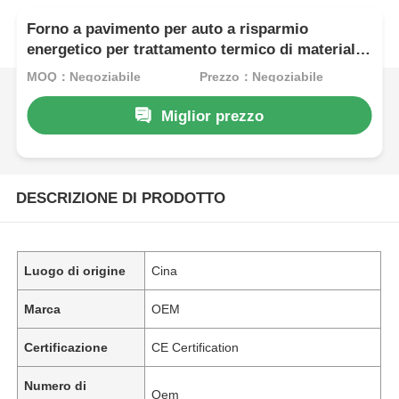
Forno a pavimento per auto a risparmio
energetico per trattamento termico di materiali
metallici stabile
MOQ：Negoziabile
Prezzo：Negoziabile
Miglior prezzo
DESCRIZIONE DI PRODOTTO
Luogo di origine
Cina
Marca
OEM
Certificazione
CE Certification
Numero di
Oem