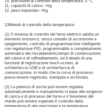
10, precisione di controllo della temperatura: ± °C
11, capacità di carico: >kg
12, peso impostato: ≈Kg
Forno di fusione di induzione di vuoto
13Metodi di controllo della temperatura:
forno di fusione industriale
(1) Il sistema di controllo del forno elettrico adotta un
elemento tiristorico, senza contatto di accensione e
Fornace di fusione in alluminio
spegnimento, controllo di programmazione intelligente
con regolazione PID, programmabile e completamento
automatico del riscaldamento,tempo di conservazione
Forno di sinterizzazione a vuoto
del calore e di raffreddamento, ed è dotato di una
funzione di registrazione touch-screen, di
un'interfaccia USB e di un'interfaccia di
comunicazione, in modo che la curva di processo
fornace di tempera di vetro
possa essere registrata, stampata e archiviata.
(2) La potenza di uscita può essere regolata
Forno ad arco al plasma
automaticamente e manualmente in base alle esigenze
di carica e di processo del forno e il fenomeno del
ritardo può essere superato.Il controllo della
fornace inferiore dell'automobile
temperatura di alta precisione e la temperatura