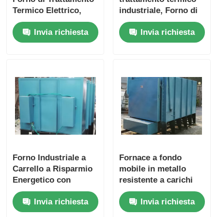
Termico Elettrico,
industriale, Forno di
Forno di Tempra
trattamento termico,
Invia richiesta
Invia richiesta
Sottovuoto Controllo
Ricottura,
Intelligente
Normalizzazione
Forno Industriale a
Fornace a fondo
Carrello a Risparmio
mobile in metallo
Energetico con
resistente a carichi
Controllo Automatico
pesanti, potenza in
Invia richiesta
Invia richiesta
della Temperatura
uscita regolabile,
facile da usare