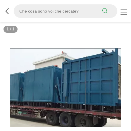
1
/
1