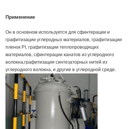
О нас
Применение
Он в основном используется для сфинтерации и
Путешествие фабрики
графитизации углеродных материалов, графитизации
пленок PI, графитизации теплопроводящих
Проверка качества
материалов, сфинтерации канатов из углеродного
волокна,графитизация синтезаторных нитей из
углеродного волокна, и другие в углеродной среде.
Свяжитесь мы
Новости
Случаи
Спросите цитату