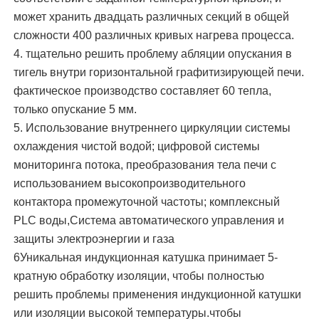
может хранить двадцать различных секций в общей
Высокотемпературная печь
сложности 400 различных кривых нагрева процесса.
4. тщательно решить проблему абляции опускания в
тигель внутри горизонтальной графитизирующей печи.
Промышленный водогрейный котел
фактическое производство составляет 60 тепла,
только опускание 5 мм.
Газовые котлы
5. Использование внутреннего циркуляции системы
охлаждения чистой водой; цифровой системы
мониторинга потока, преобразования тела печи с
боилер пара биомассы
использованием высокопроизводительного
контактора промежуточной частоты; комплексный
Промышленная лабораторная печь
PLC воды,Система автоматического управления и
защиты электроэнергии и газа
6Уникальная индукционная катушка принимает 5-
Сушилка вакуума
кратную обработку изоляции, чтобы полностью
решить проблемы применения индукционной катушки
Машина непрерывного литья заготовок
или изоляции высокой температуры.чтобы