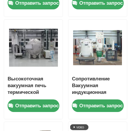
Отправить запрос
Отправить запрос
для плавки меди /
керамики
алюминия
Высокоточная
Сопротивление
вакуумная печь
Вакуумная
термической
индукционная
обработки
плавильная печь
Отправить запрос
Отправить запрос
для
промышленности
лаборатории на
заказ