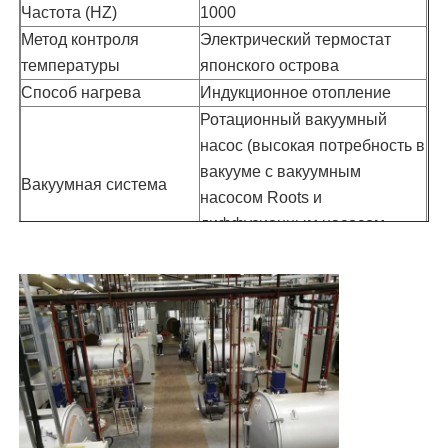
Частота (HZ)
1000
Метод контроля
Электрический термостат
температуры
японского острова
Способ нагрева
Индукционное отопление
Ротационный вакуумный
насос (высокая потребность в
вакууме с вакуумным
Вакуумная система
насосом Roots и
диффузионным насосом
масла)
Атмосфера
N2, Ar2 и другие газы
сцинтерирования
Номинальное
напряжение питания
380
(V)
Номинальное
нагревное напряжение
750