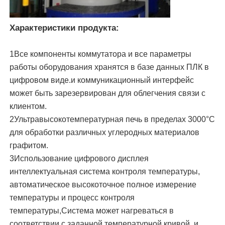
Печь индукции вакуума плавя
Характеристики продукта:
1Все компоненты коммутатора и все параметры
промышленная плавя печь
работы оборудования хранятся в базе данных ПЛК в
цифровом виде.и коммуникационный интерфейс
Алюминиевая таяющая печь
может быть зарезервирован для облегчения связи с
клиентом.
2Ультравысокотемпературная печь в пределах 3000°C
Вакуумная печь для синтеризации
для обработки различных углеродных материалов
графитом.
стеклянная закаляя печь
3Использование цифрового дисплея
интеллектуальная система контроля температуры,
автоматическое высокоточное полное измерение
Плазменно-дуговая печь
температуры и процесс контроля
температуры,Система может нагреваться в
печь автомобиля нижняя
соответствии с заданной температурной кривой, и