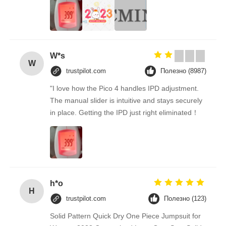
W*s
W
trustpilot.com
Полезно (8987)
"I love how the Pico 4 handles IPD adjustment.
The manual slider is intuitive and stays securely
in place. Getting the IPD just right eliminated！
h*o
H
trustpilot.com
Полезно (123)
Solid Pattern Quick Dry One Piece Jumpsuit for