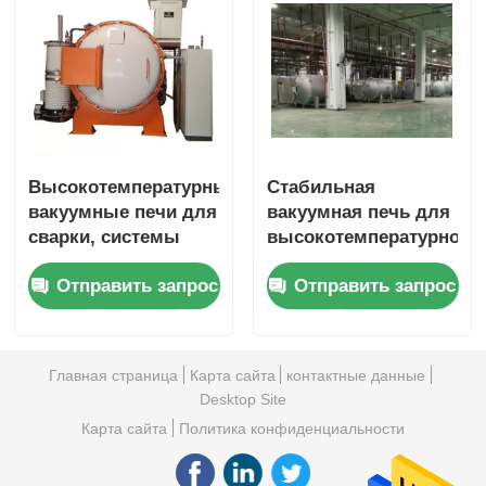
Высокотемпературные
Стабильная
вакуумные печи для
вакуумная печь для
сварки, системы
высокотемпературной
вакуумных печей
обработки в
Отправить запрос
Отправить запрос
для твердых
промышленности /
сплавов
Вакуумная печь для
закалки
Главная страница
Карта сайта
контактные данные
Desktop Site
Карта сайта
Политика конфиденциальности