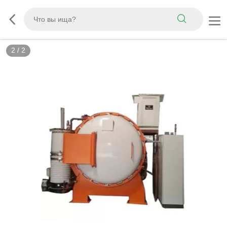
2
/
2