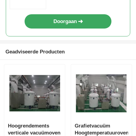
Oven op hoge temperatuur
Doorgaan
Industriële warmwaterketel
Geadviseerde Producten
Gasverwarming
biomassastoomketel
Industriële laboratoriumoven
Vacuüm Droogoven
Hoogrendements
Grafietvacuüm
CCM gietmachine
verticale vacuümoven
Hoogtemperatuuroven