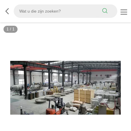
1
/
1