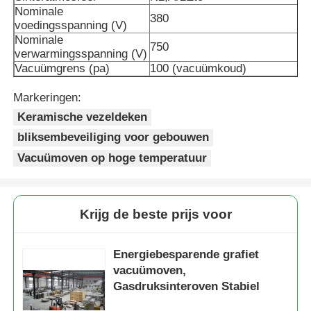
Nominale
380
voedingsspanning (V)
Vacuüminductie Smeltende Oven
Nominale
750
verwarmingsspanning (V)
Vacuümgrens (pa)
100 (vacuümkoud)
industriële smeltende oven
Markeringen:
Keramische vezeldeken
aluminium smeltoven
bliksembeveiliging voor gebouwen
Vacuümoven op hoge temperatuur
Vacuümsinteroven
glas aanmakende oven
Krijg de beste prijs voor
Energiebesparende grafiet
Plasmaboogoven
vacuümoven,
Gasdruksinteroven Stabiel
de oven van de autobodem