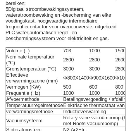
bereiken;
5Digitaal stroombewakingssysteem,
waterstroombewaking en -bescherming van elke
Ongeveer ons
voedingskast, hoogwaardige intermediaire
frequentiecontactor voor ovenconversie; uitgebreid
PLC water,automatisch regel- en
Fabrieksreis
beschermingssysteem voor elektriciteit en gas.
Volume (L)
703
1000
1500
Kwaliteitscontrole
Nominale temperatuur
2800
2800
2600
(°C)
Grenstemperatuur (°C)
3000
3000
2800
Contacteer ons
Effectieve
Φ800X1400
Φ900X1600
Φ1000
verwarmingszone (mm)
Vermogen (KW)
500
600
800
Nieuws
Frequentie (Hz)
1000
1000
1000
Afvoermethode
Betalingsvergoeding / afdaling
Temperatuurregelmethode
Elektrische thermostaat van he
Gevallen
verwarmingsmethode
Inductieverwarming
Rotary vane vacuümpomp (hog
Vacuümsysteem
met Roots vacuümpomp)
Verzoek om een Citaat
Sinteratmosfeer
N2,Ar2Etc