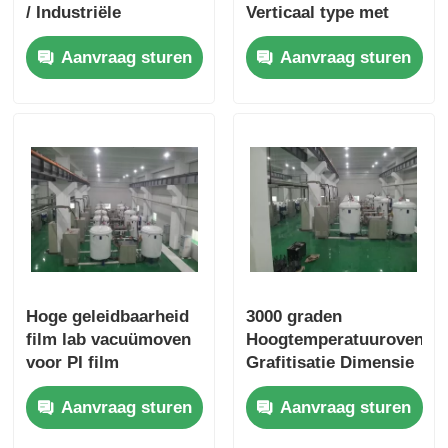
/ Industriële
Verticaal type met
vacuümoven
snelle afkoeling
Aanvraag sturen
Aanvraag sturen
Eenvoudige
bediening
Hoge geleidbaarheid
3000 graden
film lab vacuümoven
Hoogtemperatuuroven
voor PI film
Grafitisatie Dimensie
grafitisatie productie
Op maat
Aanvraag sturen
Aanvraag sturen