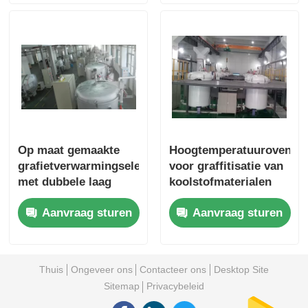
Op maat gemaakte
Hoogtemperatuuroven
grafietverwarmingselementoven
voor graffitisatie van
met dubbele laag
koolstofmaterialen
aluminium baksteen
Aanvraag sturen
Aanvraag sturen
Thuis
Ongeveer ons
Contacteer ons
Desktop Site
Sitemap
Privacybeleid