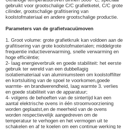
gebruikt voor grootschalige C/C grafietketel, C/C grote
cilinder, grootschalige grafitisering van
koolstofmateriaal en andere grootschalige productie.
Parameters van de grafietvacuümoven
1. Groot volume: grote grafietkruik kan voldoen aan de
grafitisering van grote koolstofmaterialen; middelgrote
frequentie inductieverwarming, snelle verwarming en
hoge efficiëntie;
2- laag energieverbruik en goede stabiliteit: het eerste
gebruik ter wereld van een dubbellagig
isolatiemateriaal van aluminiumsteen om koolstoffilter
en kortsluiting van de spoel te voorkomen,goede
warmte- en brandwerendheid, laag warmte 3. verlies
Huis
en goede stabiliteit van de apparatuur;
4- volgens de behoeften van de sintertijd kan een
aantal elektrische ovens in één stroomvoorziening
worden geplaatst,en de meerheid van de ovens
Producten
worden respectievelijk aangedreven om de
temperatuur te verhogen en het vermogen uit te
schakelen en af te koelen om een continue werking te
VR-show