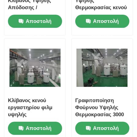
Κλίβανος Υψηλής
Υψηλής
Απόδοσης /
Θερμοκρασίας κενού
Βιομηχανικός Κενός
τύπου κάθετης
Αποστολή
Αποστολή
Κλίβανος Εύκολη
διάταξης με γρήγορη
Λειτουργία
ψύξη
ερώτησης
ερώτησης
Κλίβανος κενού
Γραφιτοποίηση
εργαστηρίου φιλμ
Φούρνου Υψηλής
υψηλής
Θερμοκρασίας 3000
αγωγιμότητας για την
Βαθμών, Διαστάσεις
Αποστολή
Αποστολή
παραγωγή
Προσαρμοσμένες
γραφιτοποίησης φιλμ