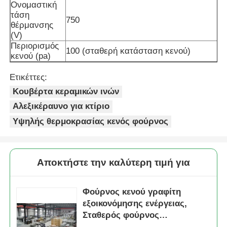
Ονομαστική
τάση
750
Υψηλής θερμοκρασίας φούρνος
θέρμανσης
(V)
Περιορισμός
100 (σταθερή κατάσταση κενού)
κενού (pa)
Βιομηχανικός Λέβητας Ζεστού Νερού
Ετικέττες:
Κεταλλωτήρες με φυσικό αέριο
Κουβέρτα κεραμικών ινών
Αλεξικέραυνο για κτίριο
λέβητας ατμού βιομαζών
Υψηλής θερμοκρασίας κενός φούρνος
Βιομηχανικός Φούρνος Εργαστηρίου
Αποκτήστε την καλύτερη τιμή για
Κενός ξεραίνοντας φούρνος
Φούρνος κενού γραφίτη
εξοικονόμησης ενέργειας,
Σταθερός φούρνος
Μηχανή χύτευσης CCM
πυροσυσσωμάτωσης πίεσης