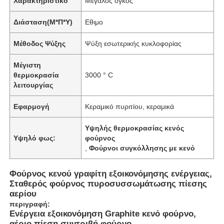
Χαρακτηριστικό
Μεγάλος όγκος
Διάσταση(Μ*Π*Υ)
Εθιμο
Μέθοδος Ψύξης
Ψύξη εσωτερικής κυκλοφορίας
Μέγιστη
θερμοκρασία
3000 ° C
λειτουργίας
Εφαρμογή
Κεραμικό πυριτίου, κεραμικά
Υψηλής θερμοκρασίας κενός
Υψηλό φως:
φούρνος
,
Φούρνοι συγκόλλησης με κενό
Φούρνος κενού γραφίτη εξοικονόμησης ενέργειας,
Σταθερός φούρνος πυροσυσσωμάτωσης πίεσης
αερίου
περιγραφή:
Ενέργεια εξοικονόμηση Graphite κενό φούρνο,
αέριο πίεση συντριβή φούρνο