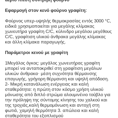
Εφαρμογή στον κενό φούρνο γραφίτη:
Φούρνος υπερ-υψηλής θερμοκρασίας εντός 3000 °C,
ειδικά χρησιμοποιείται για μεγάλης κλίμακας
χωνευτήρα γραφίτη C/C, κύλινδρο μεγάλου μεγέθους
C/C, γραφίτιση υλικού άνθρακα μεγάλης κλίμακας
και άλλη κλίμακα παραγωγής.
Παράμετροι κενού με γραφίτη
1Μεγάλος όγκος: μεγάλος χωνευτήρας γραφίτη
μπορεί να ανταποκριθεί στη γραφίτιση μεγάλων
υλικών άνθρακα· μέση συχνότητα θέρμανσης
επαγωγής, γρήγορη θέρμανση και υψηλή απόδοση.
Σπίτι
2- Μικρή κατανάλωση ενέργειας και καλή
σταθερότητα: η πρώτη στον κόσμο χρήση υλικού
μόνωσης από διπλό στρώμα αλουμινένιο τούβλο για
την πρόληψη της σύντομης κίνησης του χαλκού και
Προϊόντα
της τροχιάς,καλή θερμομόνωση και αντοχή στη
φωτιά, χαμηλή θερμότητα 3. απώλεια και καλή
σταθερότητα του εξοπλισμού
Εμφάνιση VR