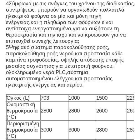
4Σύμφωνα με τις ανάγκες του χρόνου της διαδικασίας
συντρίψεως, μπορούν να οργανωθούν πολλαπλά
ηλεκτρικά φούρνα σε μία και μόνη πηγή
Περίπου εμείς
ενέργειας.και η πληθώρα των φούρνων είναι
αντίστοιχα ενεργοποιημένα για να αυξήσουν τη
θερμοκρασία και την ισχύ και να κρυώσουν για να
Γύρος εργοστασίων
επιτευχθεί συνεχής λειτουργία;
5Ψηφιακό σύστημα παρακολούθησης ροής,
παρακολούθηση ροής νερού και προστασία κάθε
Ποιοτικός έλεγχος
καμπίνα τροφοδοσίας, υψηλής απόδοσης επαφής
μεσαίας συχνότητας για μετατροπή φούρνου,
ολοκληρωμένο νερό PLC,σύστημα
Μας ελάτε σε επαφή με
αυτοματοποιημένου ελέγχου και προστασίας
ηλεκτρικής ενέργειας και αερίου.
Ειδήσεις
Όγκος (L)
703
1000
1500
2260
Ονομαστική
θερμοκρασία
2800
2800
2600
2600
(°C)
Περιπτώσεις
Περιορισμένη
θερμοκρασία
3000
3000
2800
2800
(°C)
Ζητήστε ένα απόσπασμα