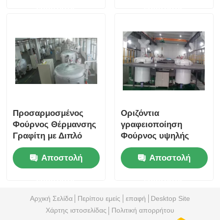
ερώτησης
ερώτησης
PI
Προσαρμοσμένος
Οριζόντια
Φούρνος Θέρμανσης
γραφειοποίηση
Γραφίτη με Διπλό
Φούρνος υψηλής
Στρώμα από
θερμοκρασίας για
Αποστολή
Αποστολή
Τουβλάκια Αλουμίνας
υλικά άνθρακα
ερώτησης
ερώτησης
Αρχική Σελίδα
Περίπου εμείς
επαφή
Desktop Site
Χάρτης ιστοσελίδας
Πολιτική απορρήτου