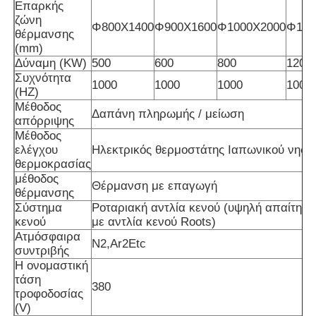
Επαρκής
ζώνη
Φ800X1400
Φ900X1600
Φ1000X2000
Φ120
θέρμανσης
Κενός λειώνοντας φούρνος επαγωγής
(mm)
Δύναμη (KW)
500
600
800
1200
Συχνότητα
βιομηχανικός λειώνοντας φούρνος
1000
1000
1000
1000
(HZ)
Μέθοδος
Δαπάνη πληρωμής / μείωση
απόρριψης
Φούρνος λιώσεως αλουμινίου
Μέθοδος
ελέγχου
Ηλεκτρικός θερμοστάτης Ιαπωνικού νησι
θερμοκρασίας
Φούρνος συγκόλλησης υπό κενό
μέθοδος
Θέρμανση με επαγωγή
θέρμανσης
Σύστημα
Ροταριακή αντλία κενού (υψηλή απαίτηση
μετριάζοντας φούρνος γυαλιού
κενού
με αντλία κενού Roots)
Ατμόσφαιρα
N2,Ar2Etc
συντριβής
Φούρνος πλάσματος τόξου
Η ονομαστική
τάση
380
τροφοδοσίας
κατώτατος φούρνος αυτοκινήτων
(V)