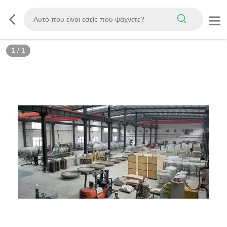
1
/
1