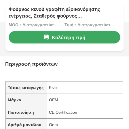
Φούρνος κενού γραφίτη εξοικονόμησης
ενέργειας, Σταθερός φούρνος
πυροσυσσωμάτωσης πίεσης αερίου
MOQ：Διαπραγματεύσιμος
Τιμή：Διαπραγματεύσιμος
Καλύτερη τιμή
Περιγραφή προϊόντων
Τόπος καταγωγής
Κίνα
Μάρκα
OEM
Πιστοποίηση
CE Certification
Αριθμό μοντέλου
Oem