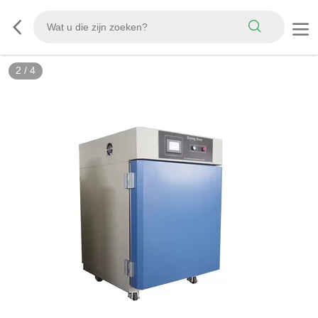
2
/
4