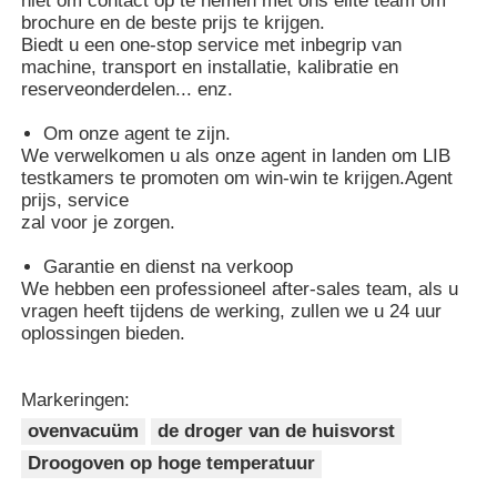
niet om contact op te nemen met ons elite team om
brochure en de beste prijs te krijgen.
Biedt u een one-stop service met inbegrip van
Oven op hoge temperatuur
machine, transport en installatie, kalibratie en
reserveonderdelen... enz.
Industriële warmwaterketel
Om onze agent te zijn.
We verwelkomen u als onze agent in landen om LIB
testkamers te promoten om win-win te krijgen.Agent
Gasverwarming
prijs, service
zal voor je zorgen.
biomassastoomketel
Garantie en dienst na verkoop
We hebben een professioneel after-sales team, als u
vragen heeft tijdens de werking, zullen we u 24 uur
oplossingen bieden.
Industriële laboratoriumoven
Markeringen:
Vacuüm Droogoven
ovenvacuüm
de droger van de huisvorst
Droogoven op hoge temperatuur
CCM gietmachine