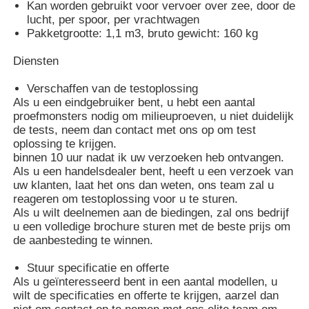
Kan worden gebruikt voor vervoer over zee, door de
lucht, per spoor, per vrachtwagen
Pakketgrootte: 1,1 m3, bruto gewicht: 160 kg
Vacuüminductie Smeltende Oven
Diensten
industriële smeltende oven
Verschaffen van de testoplossing
Als u een eindgebruiker bent, u hebt een aantal
proefmonsters nodig om milieuproeven, u niet duidelijk
aluminium smeltoven
de tests, neem dan contact met ons op om test
oplossing te krijgen.
binnen 10 uur nadat ik uw verzoeken heb ontvangen.
Vacuümsinteroven
Als u een handelsdealer bent, heeft u een verzoek van
uw klanten, laat het ons dan weten, ons team zal u
reageren om testoplossing voor u te sturen.
glas aanmakende oven
Als u wilt deelnemen aan de biedingen, zal ons bedrijf
u een volledige brochure sturen met de beste prijs om
de aanbesteding te winnen.
Plasmaboogoven
Stuur specificatie en offerte
Als u geïnteresseerd bent in een aantal modellen, u
wilt de specificaties en offerte te krijgen, aarzel dan
de oven van de autobodem