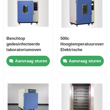
Benchtop
500c
gedesinfecteerde
Hoogtemperatuuroven,
laboratoriumoven
Elektrische
met 36 maanden
Hoogtemperatuur
Aanvraag sturen
Aanvraag sturen
garantie
Laboven 220v 50hz
Stabiel