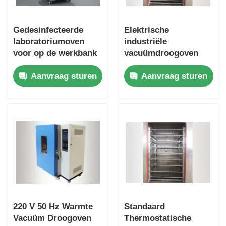
Gedesinfecteerde
Elektrische
laboratoriumoven
industriële
voor op de werkbank
vacuümdroogoven
met hoge
met
Aanvraag sturen
Aanvraag sturen
temperatuur, oven
programmeerbare
voor hoge
touchscreen-
temperaturen
controller
220 V 50 Hz Warmte
Standaard
Vacuüm Droogoven
Thermostatische