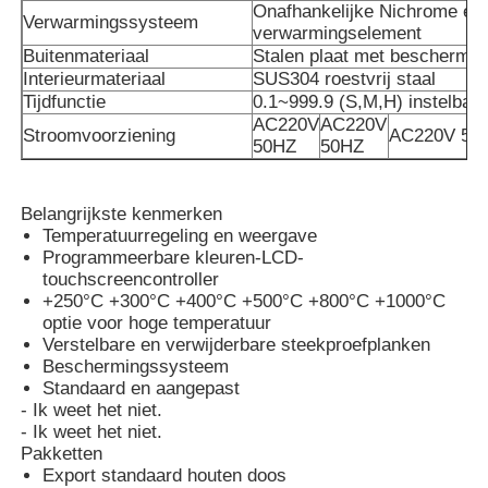
Onafhankelijke Nichrome ele
Verwarmingssysteem
verwarmingselement
Buitenmateriaal
Stalen plaat met beschermen
Ongeveer ons
Interieurmateriaal
SUS304 roestvrij staal
Tijdfunctie
0.1~999.9 (S,M,H) instelbaa
AC220V
AC220V
Fabrieksreis
Stroomvoorziening
AC220V 50
50HZ
50HZ
Kwaliteitscontrole
Belangrijkste kenmerken
Temperatuurregeling en weergave
Programmeerbare kleuren-LCD-
Contacteer ons
touchscreencontroller
+250°C +300°C +400°C +500°C +800°C +1000°C
optie voor hoge temperatuur
Nieuws
Verstelbare en verwijderbare steekproefplanken
Beschermingssysteem
Standaard en aangepast
Gevallen
- Ik weet het niet.
- Ik weet het niet.
Pakketten
Export standaard houten doos
Verzoek om een Citaat