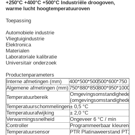
+250°C +400°C +500°C Industriële droogoven,
warme lucht hoogtemperatuuroven
Toepassing
Automobiele industrie
Vliegtuigindustrie
Elektronica
Materialen
Laboratoriale kalibratie
Universitair onderzoek
Productenparameters
Interne afmetingen (mm)
400*500*500
500*600*750
Algemene afmetingen (mm)
750*880*850
800*950*1000
Omgevingsomstandigheden: 
Huis
Temperatuurbereik
(omgevingsomstandigheden: 
Temperatuurschommelingen
± 0,5 °C
Temperatuurafwijking
± 2,0 °C
Producten
Verwarmingssnelheid
Ongeveer 6 °C / min
Controller
Programmeerbaar kleurendis
Temperatuursensor
PTR Platinaweerstand PT10
VR-show