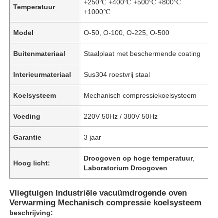
+250℃ +400℃ +500℃ +800℃
Temperatuur
+1000℃
Model
O-50, O-100, O-225, O-500
Buitenmateriaal
Staalplaat met beschermende coating
Interieurmateriaal
Sus304 roestvrij staal
Koelsysteem
Mechanisch compressiekoelsysteem
Voeding
220V 50Hz / 380V 50Hz
Garantie
3 jaar
Droogoven op hoge temperatuur
,
Hoog licht:
Laboratorium Droogoven
Vliegtuigen Industriële vacuümdrogende oven
Verwarming Mechanisch compressie koelsysteem
beschrijving: