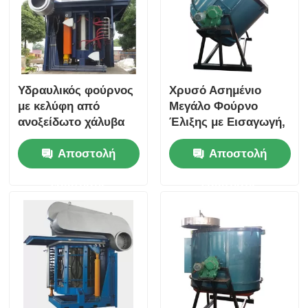
Υδραυλικός φούρνος
Χρυσό Ασημένιο
με κελύφη από
Μεγάλο Φούρνο
ανοξείδωτο χάλυβα
Έλιξης με Εισαγωγή,
Φούρνο Έλιξης
Αποστολή
Αποστολή
Αξιοπρεπών
Μεταλλικών
ερώτησης
ερώτησης