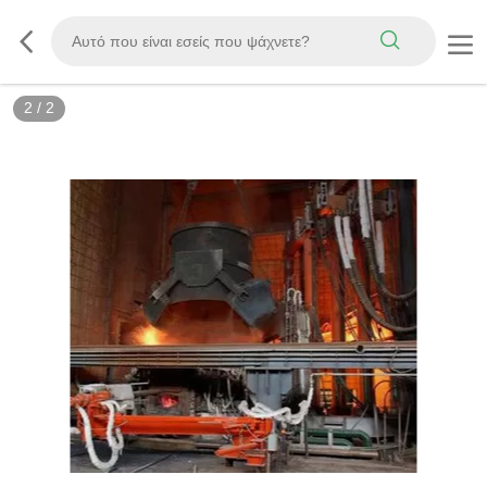
2
/
2