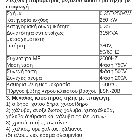
2Τεχνική παράμετρος μεγάλου καυστήρα τήξης με
επαγωγή:
Σχήμα
0.35T/250KW
Περίπου εμείς
Κατηγορία ισχύος
250 kW
Κατηγοριακή δυναμικότητα
0.35Τ
Δυνατότητα αντιστοίχως
315KVA
Γύρος εργοστασίων
μετασχηματιστή
Τετάρτη
380V,
50/60HZ
Ποιοτικός έλεγχος
Συχνότητα MF
2000HZ
Μέση τάση
Φάση 750V
Συνεχή τάση
Φάση 500V
Μας ελάτε σε επαφή με
Συνεχές ρεύμα
Φάση 200A
Καθορισμένη θερμοκρασία
1600°C
Πύργος ψύξης νερού κλειστού βρόχου
LSN-20B
Ειδήσεις
3. Μεγάλος καυστήρας τήξης με επαγωγή:
1) σίδηρο, χυτοσίδηρο, χυτοσίδηρο·
2) χάλυβα, ανοξείδωτος χάλυβα, χυτοχάλυβα,
Περιπτώσεις
χάλυβα άνθρακα και χάλυβα ρουλεμάτων·
3) χρυσό, ασήμι, πλατίνα·
4) χαλκός, ορείχαλκος, χάλκινος·
(5) αλουμίνιο, κράμα αλουμινίου·
Ζητήστε ένα απόσπασμα