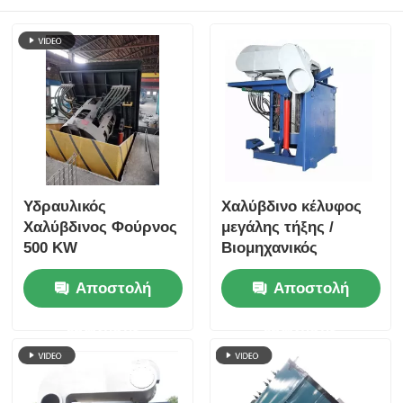
Υδραυλικός
Χαλύβδινο κέλυφος
Χαλύβδινος Φούρνος
μεγάλης τήξης /
500 KW
Βιομηχανικός
εξοπλισμός τήξης
Αποστολή
Αποστολή
αργύρου 1400KW
ερώτησης
ερώτησης