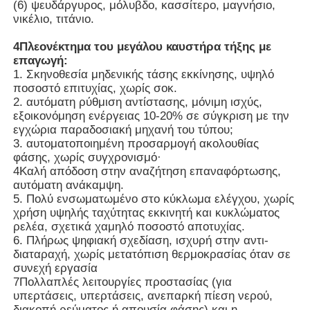
(6) ψευδάργυρος, μόλυβδο, κασσίτερο, μαγνήσιο,
νικέλιο, τιτάνιο.
Κενός λειώνοντας φούρνος επαγωγής
4Πλεονέκτημα του μεγάλου καυστήρα τήξης με
επαγωγή:
1. Σκηνοθεσία μηδενικής τάσης εκκίνησης, υψηλό
βιομηχανικός λειώνοντας φούρνος
ποσοστό επιτυχίας, χωρίς σοκ.
2. αυτόματη ρύθμιση αντίστασης, μόνιμη ισχύς,
εξοικονόμηση ενέργειας 10-20% σε σύγκριση με την
Φούρνος λιώσεως αλουμινίου
εγχώρια παραδοσιακή μηχανή του τύπου;
3. αυτοματοποιημένη προσαρμογή ακολουθίας
φάσης, χωρίς συγχρονισμό·
Φούρνος συγκόλλησης υπό κενό
4Καλή απόδοση στην αναζήτηση επαναφόρτωσης,
αυτόματη ανάκαμψη.
5. Πολύ ενσωματωμένο στο κύκλωμα ελέγχου, χωρίς
μετριάζοντας φούρνος γυαλιού
χρήση υψηλής ταχύτητας εκκινητή και κυκλώματος
ρελέα, σχετικά χαμηλό ποσοστό αποτυχίας.
6. Πλήρως ψηφιακή σχεδίαση, ισχυρή στην αντι-
διαταραχή, χωρίς μετατόπιση θερμοκρασίας όταν σε
Φούρνος πλάσματος τόξου
συνεχή εργασία
7Πολλαπλές λειτουργίες προστασίας (για
υπερτάσεις, υπερτάσεις, ανεπαρκή πίεση νερού,
κατώτατος φούρνος αυτοκινήτων
διακοπή ρεύματος ή απουσία φάσης) και η