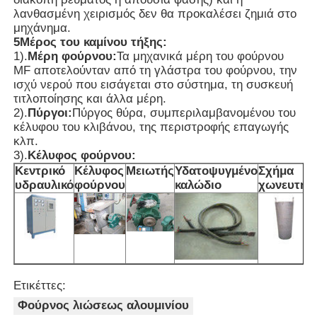
λανθασμένη χειρισμός δεν θα προκαλέσει ζημιά στο
μηχάνημα.
Υψηλής θερμοκρασίας φούρνος
5Μέρος του καμίνου τήξης:
1).
Μέρη φούρνου:
Τα μηχανικά μέρη του φούρνου
MF αποτελούνταν από τη γλάστρα του φούρνου, την
Βιομηχανικός Λέβητας Ζεστού Νερού
ισχύ νερού που εισάγεται στο σύστημα, τη συσκευή
τιτλοποίησης και άλλα μέρη.
2).
Πύργοι:
Πύργος θύρα, συμπεριλαμβανομένου του
Κεταλλωτήρες με φυσικό αέριο
κέλυφου του κλιβάνου, της περιστροφής επαγωγής
κλπ.
3).
Κέλυφος φούρνου:
λέβητας ατμού βιομαζών
Κεντρικό
Κέλυφος
Μειωτής
Υδατοψυγμένο
Σχήμα
υδραυλικό
φούρνου
καλώδιο
χωνευτήρ
Βιομηχανικός Φούρνος Εργαστηρίου
Κενός ξεραίνοντας φούρνος
Ετικέττες:
Μηχανή χύτευσης CCM
Φούρνος λιώσεως αλουμινίου