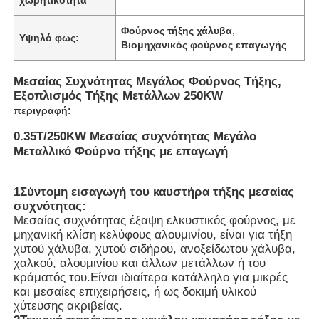
Φούρνος τήξης χάλυβα
,
Υψηλό φως:
Βιομηχανικός φούρνος επαγωγής
Μεσαίας Συχνότητας Μεγάλος Φούρνος Τήξης,
Εξοπλισμός Τήξης Μετάλλων 250KW
περιγραφή:
0.35T/250KW Μεσαίας συχνότητας Μεγάλο
Μεταλλικό Φούρνο τήξης με επαγωγή
1Σύντομη εισαγωγή του καυστήρα τήξης μεσαίας
συχνότητας:
Μεσαίας συχνότητας έξαψη ελκυστικός φούρνος, με
Σπίτι
μηχανική κλίση κελύφους αλουμινίου, είναι για τήξη
χυτού χάλυβα, χυτού σιδήρου, ανοξείδωτου χάλυβα,
χαλκού, αλουμινίου και άλλων μετάλλων ή του
Προϊόντα
κράματός του.Είναι ιδιαίτερα κατάλληλο για μικρές
και μεσαίες επιχειρήσεις, ή ως δοκιμή υλικού
χύτευσης ακριβείας.
Εμφάνιση VR