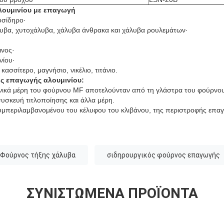
λουμινίου με επαγωγή
οσίδηρο·
λυβα, χυτοχάλυβα, χάλυβα άνθρακα και χάλυβα ρουλεμάτων·
ινος·
νίου·
ασσίτερο, μαγνήσιο, νικέλιο, τιτάνιο.
ς επαγωγής αλουμινίου:
νικά μέρη του φούρνου MF αποτελούνταν από τη γλάστρα του φούρνου
συσκευή τιτλοποίησης και άλλα μέρη.
μπεριλαμβανομένου του κέλυφου του κλιβάνου, της περιστροφής επα
Φούρνος τήξης χάλυβα
σιδηρουργικός φούρνος επαγωγής
ΣΥΝΙΣΤΏΜΕΝΑ ΠΡΟΪΌΝΤΑ