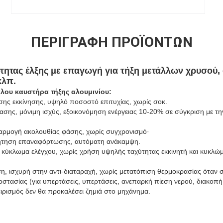
ΠΕΡΙΓΡΑΦΉ ΠΡΟΪΌΝΤΩΝ
τητας έλξης με επαγωγή για τήξη μετάλλων χρυσού,
κλπ.
λου καυστήρα τήξης αλουμινίου:
σης εκκίνησης, υψηλό ποσοστό επιτυχίας, χωρίς σοκ.
τασης, μόνιμη ισχύς, εξοικονόμηση ενέργειας 10-20% σε σύγκριση με τ
αρμογή ακολουθίας φάσης, χωρίς συγχρονισμό·
ήτηση επαναφόρτωσης, αυτόματη ανάκαμψη.
κύκλωμα ελέγχου, χωρίς χρήση υψηλής ταχύτητας εκκινητή και κυκλώμ
η, ισχυρή στην αντι-διαταραχή, χωρίς μετατόπιση θερμοκρασίας όταν 
οστασίας (για υπερτάσεις, υπερτάσεις, ανεπαρκή πίεση νερού, διακοπ
ιρισμός δεν θα προκαλέσει ζημιά στο μηχάνημα.