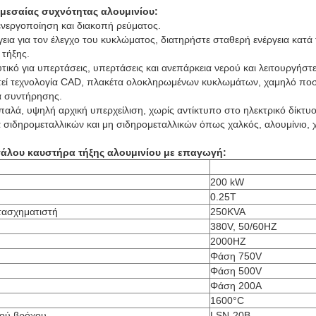
 μεσαίας συχνότητας αλουμινίου:
ενεργοποίηση και διακοπή ρεύματος.
γεια για τον έλεγχο του κυκλώματος, διατηρήστε σταθερή ενέργεια κατά 
 τήξης.
ικό για υπερτάσεις, υπερτάσεις και ανεπάρκεια νερού και λειτουργήστε
ετεί τεχνολογία CAD, πλακέτα ολοκληρωμένων κυκλωμάτων, χαμηλό π
α συντήρησης.
απαλά, υψηλή αρχική υπερχείλιση, χωρίς αντίκτυπο στο ηλεκτρικό δίκτυο
α σιδηρομεταλλικών και μη σιδηρομεταλλικών όπως χαλκός, αλουμίνιο, 
άλου καυστήρα τήξης αλουμινίου με επαγωγή:
200 kW
0.25Τ
τασχηματιστή
250KVA
380V, 50/60HZ
2000HZ
Φάση 750V
Φάση 500V
Φάση 200A
1600°C
τού βρόχου
LSN-20B