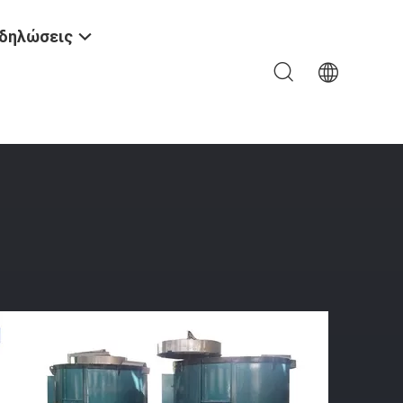
δηλώσεις
Μεγάλης Συχνότητας 2000HZ Για Τήξη Μετάλλων