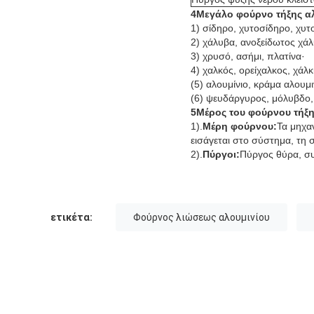
4Μεγάλο φούρνο τήξης α
1) σίδηρο, χυτοσίδηρο, χυτ
2) χάλυβα, ανοξείδωτος χά
3) χρυσό, ασήμι, πλατίνα·
4) χαλκός, ορείχαλκος, χάλκ
(5) αλουμίνιο, κράμα αλουμι
(6) ψευδάργυρος, μόλυβδο, κ
5Μέρος του φούρνου τήξη
1).
Μέρη φούρνου:
Τα μηχα
εισάγεται στο σύστημα, τη 
2).
Πύργοι:
Πύργος θύρα, συ
ετικέτα:
Φούρνος λιώσεως αλουμινίου