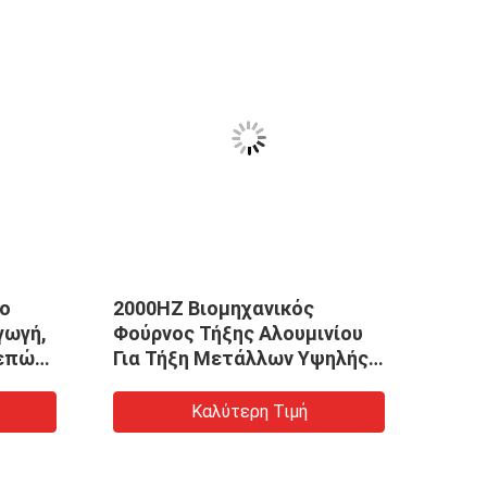
VID
λο
2000HZ Βιομηχανικός
Υδρα
γωγή,
Φούρνος Τήξης Αλουμινίου
Φούρ
ρεπών
Για Τήξη Μετάλλων Υψηλής
Απόδοσης
Καλύτερη Τιμή