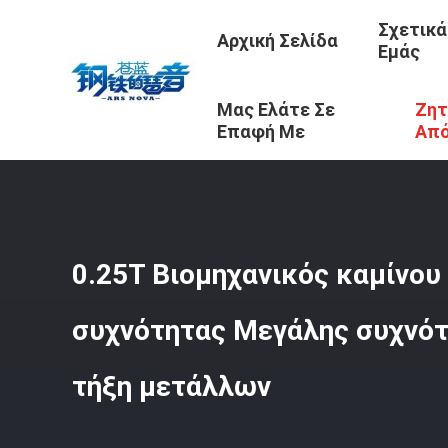
Σχετικά
Αρχική Σελίδα
Εμάς
Μας Ελάτε Σε
Ζητ
Αρχική Σελίδα
/
Προϊόντα
/
Βιομηχανικός Λειώνοντας 
Επαφή Με
Απ
0.25T Βιομηχανικός καμίνου
συχνότητας Μεγάλης συχνότ
τήξη μετάλλων