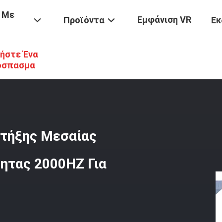
 Με
Εμφάνιση VR
Προϊόντα
Εκ
ήστε Ένα
Φούρνος
/
0.25T Βιομηχανικός Καμίνου Τήξης Μεσαίας Συχνότητας 
όσπασμα
 τήξης Μεσαίας
ητας 2000HZ Για