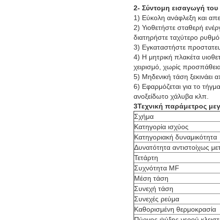
2- Σύντομη εισαγωγή του
1) Εύκολη ανάφλεξη και απ
2) Υιοθετήστε σταθερή ενέρ
διατηρήστε ταχύτερο ρυθμό
3) Εγκαταστήστε προστατευτ
4) Η μητρική πλακέτα υιοθ
χειρισμό, χωρίς προσπάθει
5) Μηδενική τάση ξεκινάει 
6) Εφαρμόζεται για το τήγμ
ανοξείδωτο χάλυβα κλπ.
3Τεχνική παράμετρος μεγ
Σχήμα
Κατηγορία ισχύος
Κατηγοριακή δυναμικότητα
Δυνατότητα αντιστοίχως με
Τετάρτη
Συχνότητα MF
Μέση τάση
Συνεχή τάση
Συνεχές ρεύμα
Καθορισμένη θερμοκρασία
Πύργος ψύξης νερού κλεισ