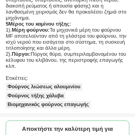
διακοπή ρεύματος ή απουσία φάσης) και η
λανθασμένη χειρισμός δεν θα προκαλέσει ζημιά στο
Υψηλής θερμοκρασίας φούρνος
μηχάνημα.
5Μέρος του καμίνου τήξης:
1).
Μέρη φούρνου:
Τα μηχανικά μέρη του φούρνου
Βιομηχανικός Λέβητας Ζεστού Νερού
MF αποτελούνταν από τη γλάστρα του φούρνου, την
ισχύ νερού που εισάγεται στο σύστημα, τη συσκευή
τιτλοποίησης και άλλα μέρη.
Κεταλλωτήρες με φυσικό αέριο
2).
Πύργοι:
Πύργος θύρα, συμπεριλαμβανομένου του
κέλυφου του κλιβάνου, της περιστροφής επαγωγής
κλπ.
λέβητας ατμού βιομαζών
Ετικέττες:
Φούρνος λιώσεως αλουμινίου
Βιομηχανικός Φούρνος Εργαστηρίου
Φούρνος τήξης χάλυβα
Βιομηχανικός φούρνος επαγωγής
Κενός ξεραίνοντας φούρνος
Αποκτήστε την καλύτερη τιμή για
Μηχανή χύτευσης CCM