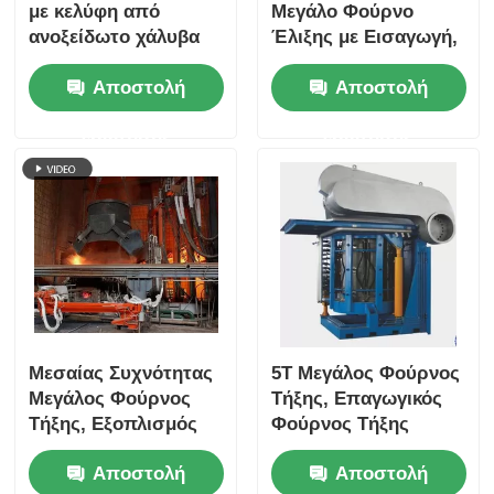
με κελύφη από
Μεγάλο Φούρνο
ανοξείδωτο χάλυβα
Έλιξης με Εισαγωγή,
Φούρνο Έλιξης
Αποστολή
Αποστολή
Αξιοπρεπών
Μεταλλικών
ερώτησης
ερώτησης
Μεσαίας Συχνότητας
5T Μεγάλος Φούρνος
Μεγάλος Φούρνος
Τήξης, Επαγωγικός
Τήξης, Εξοπλισμός
Φούρνος Τήξης
Τήξης Μετάλλων
3000KW Ονομαστική
Αποστολή
Αποστολή
250KW
Ισχύς