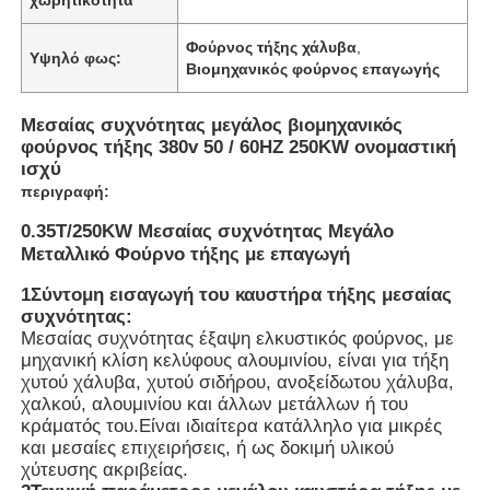
Φούρνος τήξης χάλυβα
,
Υψηλό φως:
Βιομηχανικός φούρνος επαγωγής
Μεσαίας συχνότητας μεγάλος βιομηχανικός
φούρνος τήξης 380v 50 / 60HZ 250KW ονομαστική
ισχύ
περιγραφή:
0.35T/250KW Μεσαίας συχνότητας Μεγάλο
Μεταλλικό Φούρνο τήξης με επαγωγή
1Σύντομη εισαγωγή του καυστήρα τήξης μεσαίας
συχνότητας:
Μεσαίας συχνότητας έξαψη ελκυστικός φούρνος, με
Σπίτι
μηχανική κλίση κελύφους αλουμινίου, είναι για τήξη
χυτού χάλυβα, χυτού σιδήρου, ανοξείδωτου χάλυβα,
χαλκού, αλουμινίου και άλλων μετάλλων ή του
Προϊόντα
κράματός του.Είναι ιδιαίτερα κατάλληλο για μικρές
και μεσαίες επιχειρήσεις, ή ως δοκιμή υλικού
χύτευσης ακριβείας.
Εμφάνιση VR