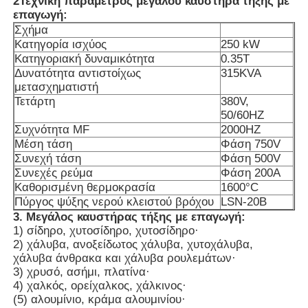
2Τεχνική παράμετρος μεγάλου καυστήρα τήξης με
επαγωγή:
Σχήμα
Περίπου εμείς
Κατηγορία ισχύος
250 kW
Κατηγοριακή δυναμικότητα
0.35Τ
Δυνατότητα αντιστοίχως
315KVA
Γύρος εργοστασίων
μετασχηματιστή
Τετάρτη
380V,
50/60HZ
Ποιοτικός έλεγχος
Συχνότητα MF
2000HZ
Μέση τάση
Φάση 750V
Συνεχή τάση
Φάση 500V
Μας ελάτε σε επαφή με
Συνεχές ρεύμα
Φάση 200A
Καθορισμένη θερμοκρασία
1600°C
Πύργος ψύξης νερού κλειστού βρόχου
LSN-20B
Ειδήσεις
3. Μεγάλος καυστήρας τήξης με επαγωγή:
1) σίδηρο, χυτοσίδηρο, χυτοσίδηρο·
2) χάλυβα, ανοξείδωτος χάλυβα, χυτοχάλυβα,
Περιπτώσεις
χάλυβα άνθρακα και χάλυβα ρουλεμάτων·
3) χρυσό, ασήμι, πλατίνα·
4) χαλκός, ορείχαλκος, χάλκινος·
(5) αλουμίνιο, κράμα αλουμινίου·
Ζητήστε ένα απόσπασμα