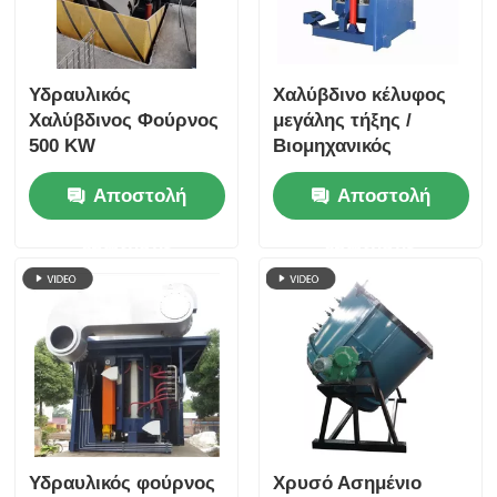
Υδραυλικός
Χαλύβδινο κέλυφος
Χαλύβδινος Φούρνος
μεγάλης τήξης /
500 KW
Βιομηχανικός
εξοπλισμός τήξης
Αποστολή
Αποστολή
αργύρου 1400KW
ερώτησης
ερώτησης
Υδραυλικός φούρνος
Χρυσό Ασημένιο