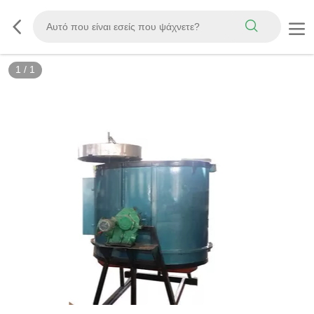
1
/
1