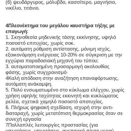
(6) ψευδάργυρος, μόλυβδο, κασσίτερο, μαγνήσιο,
νικέλιο, τιτάνιο.
Κενός λειώνοντας φούρνος επαγωγής
4Πλεονέκτημα του μεγάλου καυστήρα τήξης με
επαγωγή:
βιομηχανικός λειώνοντας φούρνος
1. Σκηνοθεσία μηδενικής τάσης εκκίνησης, υψηλό
ποσοστό επιτυχίας, χωρίς σοκ.
2. αυτόματη ρύθμιση αντίστασης, μόνιμη ισχύς,
Φούρνος λιώσεως αλουμινίου
εξοικονόμηση ενέργειας 10-20% σε σύγκριση με την
εγχώρια παραδοσιακή μηχανή του τύπου;
3. αυτοματοποιημένη προσαρμογή ακολουθίας
Φούρνος συγκόλλησης υπό κενό
φάσης, χωρίς συγχρονισμό·
4Καλή απόδοση στην αναζήτηση επαναφόρτωσης,
αυτόματη ανάκαμψη.
μετριάζοντας φούρνος γυαλιού
5. Πολύ ενσωματωμένο στο κύκλωμα ελέγχου, χωρίς
χρήση υψηλής ταχύτητας εκκινητή και κυκλώματος
ρελέα, σχετικά χαμηλό ποσοστό αποτυχίας.
6. Πλήρως ψηφιακή σχεδίαση, ισχυρή στην αντι-
Φούρνος πλάσματος τόξου
διαταραχή, χωρίς μετατόπιση θερμοκρασίας όταν σε
συνεχή εργασία
7Πολλαπλές λειτουργίες προστασίας (για
κατώτατος φούρνος αυτοκινήτων
υπερτάσεις, υπερτάσεις, ανεπαρκή πίεση νερού,