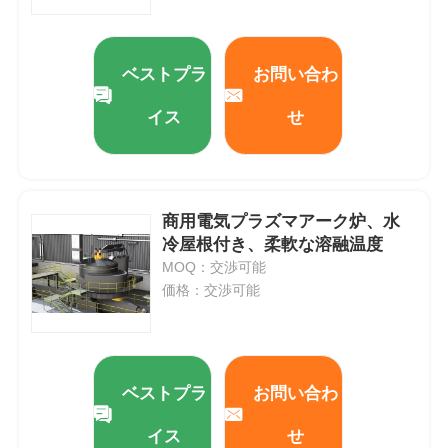
高温炉
ベストプラ
お問い合わ
工業用温水ボイラー
イス
せ
燃費のボイラー
商用電気プラズマアーク炉、水
生物量の蒸気ボイラ
冷屋根付き、柔軟な溶融温度
MOQ：交渉可能
価格：交渉可能
産業用実験室のオーブン
真空の乾燥オーブン
ベストプラ
お問い合わ
CCM 鋳造機
イス
せ