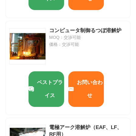
コンピュータ制御るつぼ溶解炉
MOQ：交渉可能
価格：交渉可能
ベストプラ
お問い合わ
イス
せ
電極アーク溶解炉（EAF、LF、
RF用）