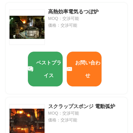
高熱効率電気るつぼ炉
MOQ：交渉可能
価格：交渉可能
ベストプラ
お問い合わ
イス
せ
スクラップスポンジ 電動弧炉
MOQ：交渉可能
価格：交渉可能