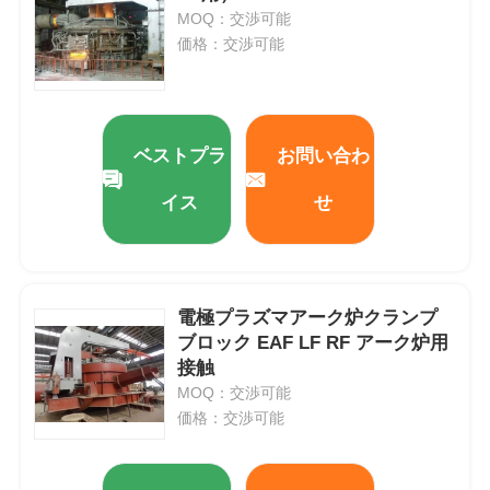
MOQ：交渉可能
価格：交渉可能
ベストプラ
お問い合わ
イス
せ
電極プラズマアーク炉クランプ
ブロック EAF LF RF アーク炉用
家
接触
MOQ：交渉可能
プロダクト
価格：交渉可能
VRショー