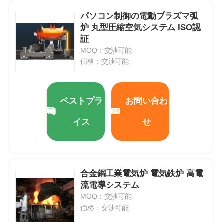
パソコン制御の電動プラズマ弧
真空の誘導の溶ける炉
炉 丸型圧縮空気システム ISO認
証
MOQ：交渉可能
産業溶ける炉
価格：交渉可能
アルミニウム融解炉
ベストプラ
お問い合わ
バキュームシンターストーブ
イス
せ
ガラス和らげる炉
合金鋼工業電気炉 電気鉄炉 高電
プラズマアーク炉
流電導システム
MOQ：交渉可能
価格：交渉可能
車の最下の炉