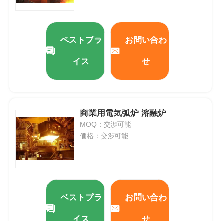
ベストプラ
お問い合わ
イス
せ
商業用電気弧炉 溶融炉
MOQ：交渉可能
価格：交渉可能
ベストプラ
お問い合わ
イス
せ