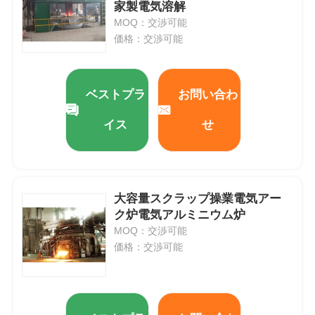
家製電気溶解
MOQ：交渉可能
価格：交渉可能
ベストプラ
お問い合わ
イス
せ
大容量スクラップ操業電気アー
ク炉電気アルミニウム炉
MOQ：交渉可能
価格：交渉可能