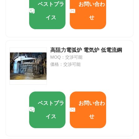
ベストプラ
お問い合わ
イス
せ
私達について
工場旅行
高阻力電弧炉 電気炉 低電流鋼
品質管理
MOQ：交渉可能
価格：交渉可能
私達に連絡しなさい
ニュース
ベストプラ
お問い合わ
場合
イス
せ
引用を要求しなさい