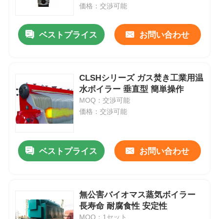
価格：交渉可能
私達について
ベストプライス
お問い合わせ
工場旅行
CLSHシリーズ ガス焚き工業用温
水ボイラー 垂直型 簡単操作
品質管理
MOQ：交渉可能
価格：交渉可能
私達に連絡しなさい
ベストプライス
お問い合わせ
ニュース
場合
無公害バイオマス蒸気ボイラー
長寿命 耐腐食性 安定性
引用を要求しなさい
MOQ：1セット