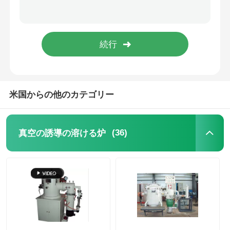
高温炉
工業用温水ボイラー
燃費のボイラー
米国からの他のカテゴリー
生物量の蒸気ボイラ
(36)
真空の誘導の溶ける炉
産業用実験室のオーブン
真空の乾燥オーブン
CCM 鋳造機