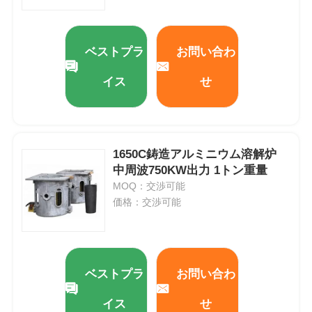
高温炉
ベストプラ
お問い合わ
工業用温水ボイラー
イス
せ
燃費のボイラー
1650C鋳造アルミニウム溶解炉
生物量の蒸気ボイラ
中周波750KW出力 1トン重量
MOQ：交渉可能
価格：交渉可能
産業用実験室のオーブン
真空の乾燥オーブン
ベストプラ
お問い合わ
CCM 鋳造機
イス
せ