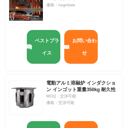
価格：negotiate
ベストプラ
お問い合わ
イス
せ
電動アルミ溶融炉 インダクショ
ン インゴット重量350kg 耐久性
家
MOQ：交渉可能
価格：交渉可能
プロダクト
VRショー