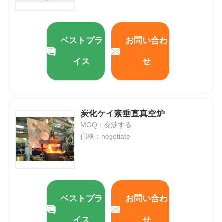
ベストプラ
お問い合わ
イス
せ
炭化ケイ素垂直真空炉
MOQ：交渉する
価格：negotiate
ベストプラ
お問い合わ
イス
せ