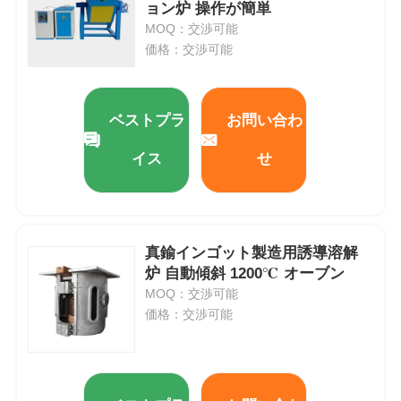
ョン炉 操作が簡単
MOQ：交渉可能
価格：交渉可能
ベストプラ
お問い合わ
イス
せ
真鍮インゴット製造用誘導溶解
炉 自動傾斜 1200℃ オーブン
MOQ：交渉可能
価格：交渉可能