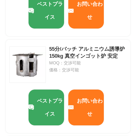
ベストプラ
お問い合わ
イス
せ
私達について
工場旅行
55分/バッチ アルミニウム誘導炉
150kg 真空インゴット炉 安定
品質管理
MOQ：交渉可能
価格：交渉可能
私達に連絡しなさい
ニュース
ベストプラ
お問い合わ
場合
イス
せ
引用を要求しなさい