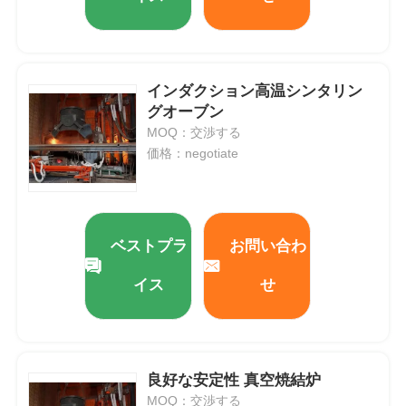
インダクション高温シンタリン
グオーブン
MOQ：交渉する
価格：negotiate
ベストプラ
お問い合わ
イス
せ
良好な安定性 真空焼結炉
MOQ：交渉する