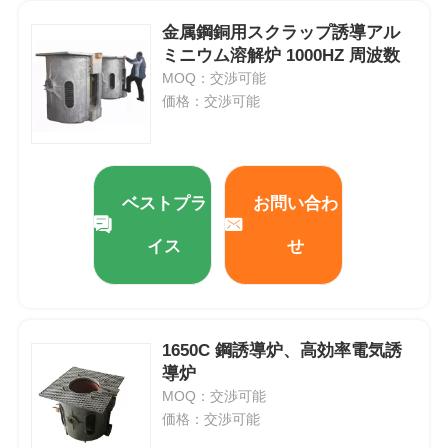
金属鋼銅用スクラップ誘導アル
真空の誘導の溶ける炉
ミニウム溶解炉 1000HZ 周波数
MOQ：交渉可能
価格：交渉可能
産業溶ける炉
アルミニウム融解炉
ベストプラ
お問い合わ
バキュームシンターストーブ
イス
せ
ガラス和らげる炉
1650C 鋼誘導炉、高効率電気誘
プラズマアーク炉
導炉
MOQ：交渉可能
価格：交渉可能
車の最下の炉