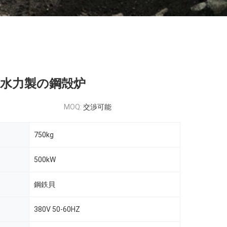
Wの水力製の鋼殻炉
MOQ:
交渉可能
750kg
500kW
鋼鉄貝
380V 50-60HZ