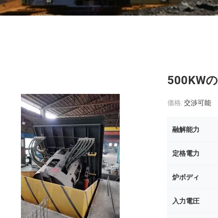
500K
価格:
交渉可能
融解能力
定格電力
炉ボディ
入力電圧