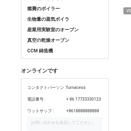
燃費のボイラー
VI
生物量の蒸気ボイラ
産業用実験室のオーブン
真空の乾燥オーブン
CCM 鋳造機
オンラインです
コンタクトパーソン :
furnacess
電話番号 :
+ 86 17733330123
ワットサップ :
+8618888888888