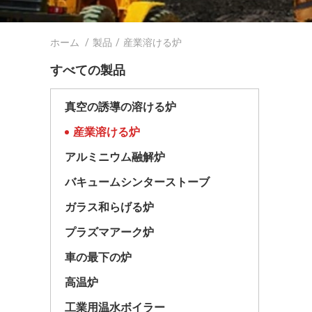
ホーム
/
製品
/
産業溶ける炉
すべての製品
真空の誘導の溶ける炉
産業溶ける炉
アルミニウム融解炉
バキュームシンターストーブ
ガラス和らげる炉
プラズマアーク炉
車の最下の炉
高温炉
工業用温水ボイラー