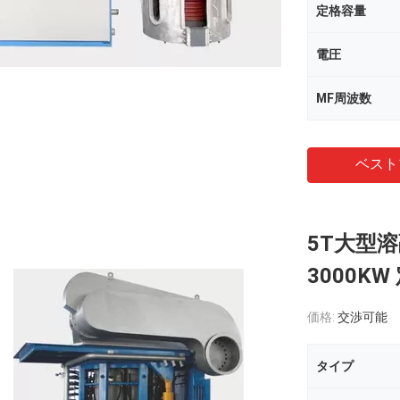
定格容量
電圧
MF周波数
ベスト
5T大型
3000K
価格:
交渉可能
タイプ