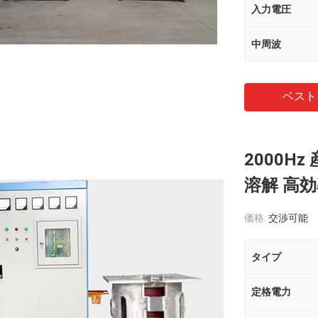
入力電圧
中周波
ベスト
2000H
溶解 高
価格:
交渉可能
タイプ
定格電力