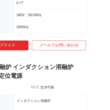
0.1T
380V、50/60Hz
2000Hz
プライス
メールでお問い合わせ
溶融炉 インダクション溶融炉
W 定位電源
MOQ:
交渉可能
インダクション溶融炉