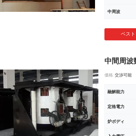
中周波
ベスト
中間周波
価格:
交渉可能
融解能力
定格電力
炉ボディ