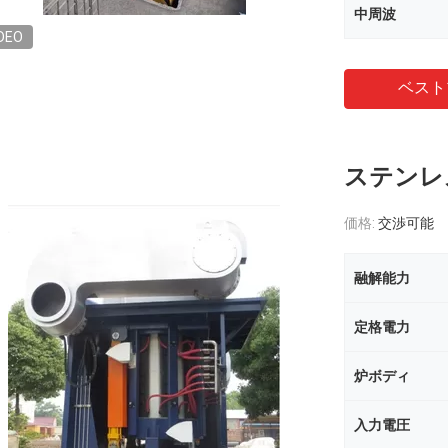
中周波
DEO
ベスト
ステンレ
価格:
交渉可能
融解能力
定格電力
炉ボディ
入力電圧