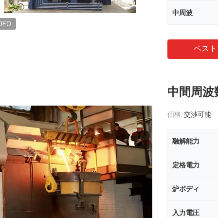
中周波
DEO
ベスト
中間周波
価格:
交渉可能
融解能力
定格電力
炉ボディ
入力電圧