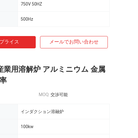
750V 50HZ
500Hz
プライス
メールでお問い合わせ
z 産業用溶解炉 アルミニウム 金属
効率
MOQ:
交渉可能
インダクション溶融炉
100kw