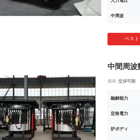
入力電圧
中周波
ベスト
中間周波
価格:
交渉可能
融解能力
定格電力
炉ボディ