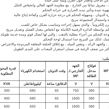
فولتاج
الجهد
قدرة المحو
مدخل
الخارجي لـ
وقت الذوبان
استخدام الكهرباء
المطلوبة
الطاقة
MF
K
V
V
الدقائق/ ساعة
كيلوواط/طن
KVA
300
680
65
750
380
400
680
65
1600
380
600
650
65
1600
380