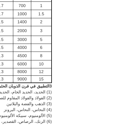
.7
700
1
.7
1000
1.5
.5
1400
2
.5
2000
3
.5
3000
5
.5
4000
6
.3
4500
8
.3
6000
10
.3
8000
12
.3
9000
15
3التطبيق في فرن الذوبان الحثي الكبير:
(1) الحديد، الحديد الخام، الحديد الالي
(2) الفولاذ والفولاذ المقاوم للصدأ والفولاذ المصبوب والفولاذ الكربوني والفولاذ المحمل
(3) الذهب والفضة والبلاتين
(4) النحاس، النحاس، البرونز
(5) الألومنيوم، سبيكة الألومنيوم؛
(6) الزنك، الرصاص، القصدير، المغنيسيوم، النيكل، التيتانيوم.