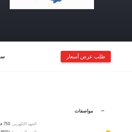
طلب عرض أسعار
سم
مواصفات
الجهد االكهربى:
750 فولت، 50 هرتز
الجهد المتوسط:
1480V المرح