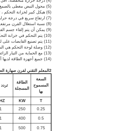
(4) درجة حرارة منخفضة، أقل من الدخان والغبار حول الفرن وبيئة عمل جيدة
(5) محول النبض مغطى بالصمغ ، معزول تمامًا من الخارج ، مع مقاومة الجهد العالي وانخفاض الخلل.
(6) هيكل كبير لخزانة التحكم ، تهوية جيدة وتأثير تبديد الحرارة في خزانة التحكم.
(7) ارتفاع سريع في درجة حرارة الذوبان ، وسهولة التحكم في درجة حرارة الفرن وكفاءة إنتاج عالية
(8) نسبة استغلال الفرن مرتفعة واستبدال المجموعة مريح.
(9) يمكن أن يتم إلقاء جسم الفرن إلكترونياً ، والذي يسهل إخراجه ومناسب بشكل خاص للصب.
(10) يتم التحكم في خزانة التحكم بواسطة الدائرة الرقمية الكاملة مع انخفاض معدل الفشل وتعديل مريح.
(11) يتم تصنيع القابضات على لوحة التحكم من أجزاء مطلية بالذهب ، والتي لها اتصال قوي ومدة خدمة طويلة.
(12) وصلة لوحة التحكم هي الشبك، لذلك من المريح جدا استبدال لوحة التحكم.
(13) مع الحماية من التيار الزائد ، والجهد الزائد ، ونقص المياه ، مع إغلاق الحلقة المغلقة المزدوجة والاعتراض.
(14) جميع أجهزة الطاقة لديها أكثر من ضعف الرغبة في ضمان استقرار المعدات على المدى الطويل.
2المعلم التقني لفرن صهارة الصلب:
السعة
الطاقة
المسموح
تردد MF
المسجلة
بها
HZ
KW
T
1
250
0.25
1
400
0.5
1
500
0.75