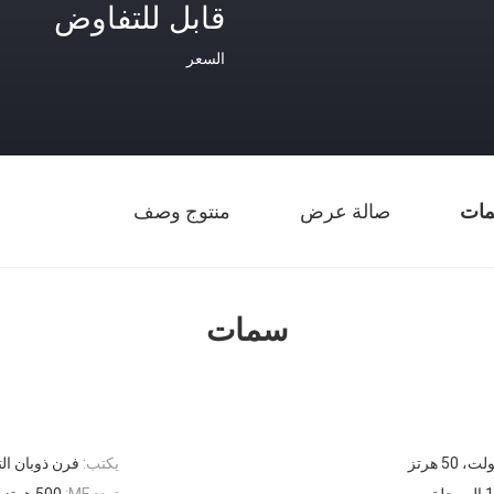
قابل للتفاوض
السعر
ات
صالة عرض
منتوج وصف
سمات
يكتب:
فرن ذوبان ال
لة
تردد MF:
500 هرتز