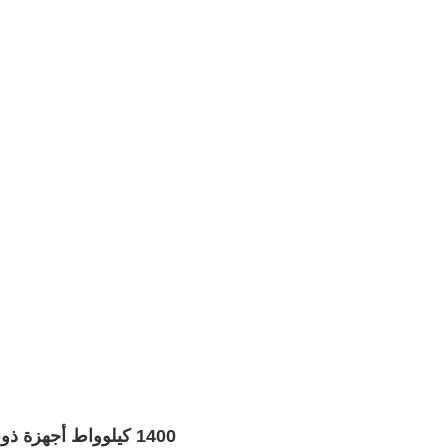
1400 كيلوواط أجهزة ذوبان الذهب المتوسطة التردد